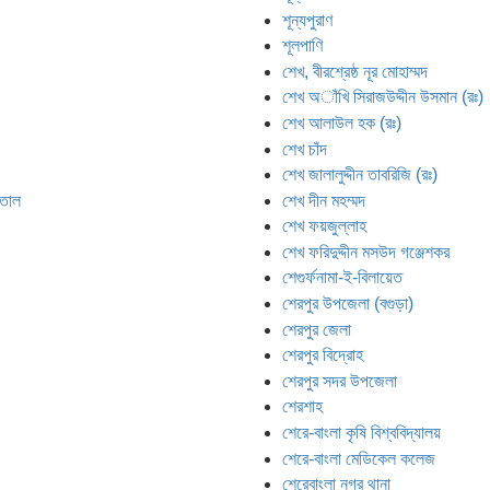
শূন্যপুরাণ
শূলপাণি
শেখ, বীরশ্রেষ্ঠ নূর মোহাম্মদ
শেখ অাঁখি সিরাজউদ্দীন উসমান (রঃ)
শেখ আলাউল হক (রঃ)
শেখ চাঁদ
শেখ জালালুদ্দীন তাবরিজি (রঃ)
াতাল
শেখ দীন মহম্মদ
শেখ ফয়জুল্লাহ
শেখ ফরিদুদ্দীন মসউদ গঞ্জেশকর
শেগুর্ফনামা-ই-বিলায়েত
শেরপুর উপজেলা (বগুড়া)
শেরপুর জেলা
শেরপুর বিদ্রোহ
শেরপুর সদর উপজেলা
শেরশাহ
শেরে-বাংলা কৃষি বিশ্ববিদ্যালয়
শেরে-বাংলা মেডিকেল কলেজ
শেরেবাংলা নগর থানা