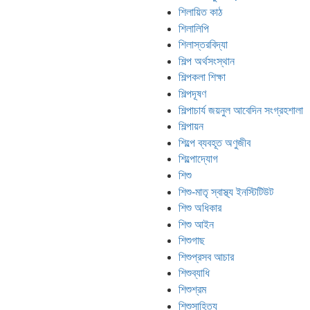
শিলায়িত কাঠ
শিলালিপি
শিলাস্তরবিদ্যা
শিল্প অর্থসংস্থান
শিল্পকলা শিক্ষা
শিল্পদূষণ
শিল্পাচার্য জয়নুল আবেদিন সংগ্রহশালা
শিল্পায়ন
শিল্পে ব্যবহূত অণুজীব
শিল্পোদ্যোগ
শিশু
শিশু-মাতৃ স্বাস্থ্য ইনস্টিটিউট
শিশু অধিকার
শিশু আইন
শিশুগাছ
শিশুপ্রসব আচার
শিশুব্যাধি
শিশুশ্রম
শিশুসাহিত্য