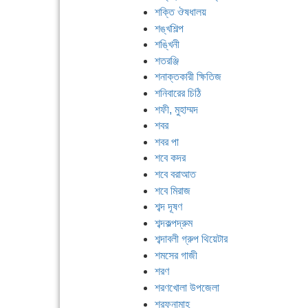
শক্তি ঔষধালয়
শঙ্খশিল্প
শঙ্খিনী
শতরঞ্জি
শনাক্তকারী ক্ষিতিজ
শনিবারের চিঠি
শফী, মুহাম্মদ
শবর
শবর পা
শবে কদর
শবে বরাআত
শবে মিরাজ
শব্দ দূষণ
শব্দকল্পদ্রুম
শব্দাবলী গ্রুপ থিয়েটার
শমসের গাজী
শরণ
শরণখোলা উপজেলা
শরফনামাহ