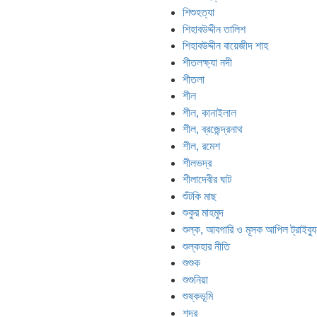
শিশুহত্যা
শিহাবউদ্দীন তালিশ
শিহাবউদ্দীন বায়েজীদ শাহ
শীতলক্ষ্যা নদী
শীতলা
শীল
শীল, কানাইলাল
শীল, ব্রজেন্দ্রনাথ
শীল, রমেশ
শীলভদ্র
শীলাদেবীর ঘাট
শুঁটকি মাছ
শুকুর মাহমুদ
শুল্ক, আবগারি ও মূসক আপিল ট্রাইব্য
শুল্কহার নীতি
শুশুক
শুশুনিয়া
শুষ্কভূমি
শূদ্র