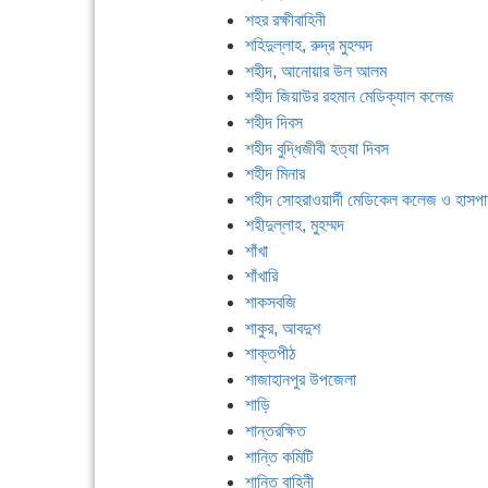
শহর রক্ষীবাহিনী
শহিদুল্লাহ, রুদ্র মুহম্মদ
শহীদ, আনোয়ার উল আলম
শহীদ জিয়াউর রহমান মেডিক্যাল কলেজ
শহীদ দিবস
শহীদ বুদ্ধিজীবী হত্যা দিবস
শহীদ মিনার
শহীদ সোহরাওয়ার্দী মেডিকেল কলেজ ও হাসপ
শহীদুল্লাহ, মুহম্মদ
শাঁখা
শাঁখারি
শাকসবজি
শাকুর, আবদুশ
শাক্তপীঠ
শাজাহানপুর উপজেলা
শাড়ি
শান্তরক্ষিত
শান্তি কমিটি
শান্তি বাহিনী