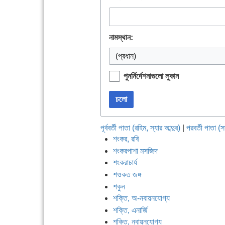
নামস্থান:
(প্রধান)
পুনর্নির্দেশনাগুলো লুকান
চলো
পূর্ববর্তী পাতা (রহিম, স্যার আব্দুর)
|
পরবর্তী পাতা (স
শংকর, রবি
শংকরপাশা মসজিদ
শংকরাচার্য
শওকত জঙ্গ
শকুন
শক্তি, অ-নবায়নযোগ্য
শক্তি, এনার্জি
শক্তি, নবায়নযোগ্য