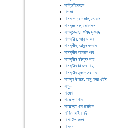
শান্তিনিকেতন
শাপলা
শামস-উদ্-দৌলাহ, নওয়াব
শামসুজ্জামান, মোহাম্মদ
শামসুজ্জোহা, শহীদ মুহম্মদ
শামসুদ্দীন, আবু জাফর
শামসুদ্দীন, আবুল কালাম
শামসুদ্দীন আহমদ শাহ
শামসুদ্দীন ইউসুফ শাহ
শামসুদ্দীন ফিরুজ শাহ
শামসুদ্দীন মুজাফ্ফর শাহ
শামসুল উলামা, আবু নসর ওহীদ
শামুক
শায়েখ
শায়েস্তা খান
শায়েস্তা খান মসজিদ
শারিগোয়াইন নদী
শার্শা উপজেলা
শালবন