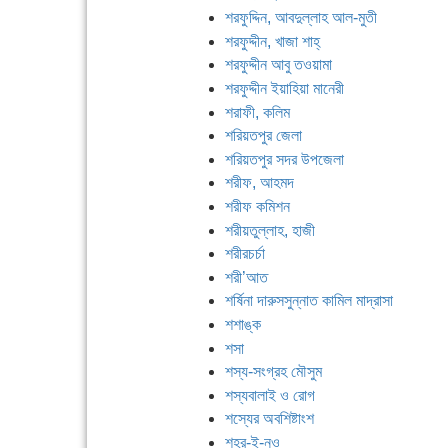
শরফুদ্দিন, আবদুল্লাহ আল-মুতী
শরফুদ্দীন, খাজা শাহ্
শরফুদ্দীন আবু তওয়ামা
শরফুদ্দীন ইয়াহিয়া মানেরী
শরাফী, কলিম
শরিয়তপুর জেলা
শরিয়তপুর সদর উপজেলা
শরীফ, আহমদ
শরীফ কমিশন
শরীয়তুল্লাহ, হাজী
শরীরচর্চা
শরী’আত
শর্ষিনা দারুসসুন্নাত কামিল মাদ্রাসা
শশাঙ্ক
শসা
শস্য-সংগ্রহ মৌসুম
শস্যবালাই ও রোগ
শস্যের অবশিষ্টাংশ
শহর-ই-নও