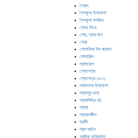
শৈবাল
শৈলকূপা উপজেলা
শৈলকূপা মসজিদ
শোভা সিংহ
শোর, স্যার জন
শোরা
শোলাকিয়া ঈদ জামাত
শোলাশিল্প
শ্বাসরোগ
শ্বেতপত্র
শ্বেতপত্র ১৯৭১
শ্যামনগর উপজেলা
শ্যামপুর থানা
শ্যামসিদ্ধি মঠ
শ্যামা
শ্যামাসঙ্গীত
শ্যুটিং
শ্রম আইন
শ্রমিক অভিবাসন