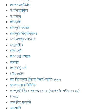
জগদ্দল মহাবিহার
জগদ্ধাত্রীপূজা
জগদ্বন্ধু
জগন্নাথ
জগন্নাথ কলেজ
জগন্নাথ বিশ্ববিদ্যালয়
জগন্নাথপুর উপজেলা
জগন্মোহিনী
জগৎ শেঠ
জগৎ শেঠ পরিবার
জঙ্গনামা
জঙ্গলবাড়ি দুর্গ
জটার দেউল
জন নিরাপত্তা (বিশেষ বিধান) আইন ২০০২
জনতা ব্যাংক লিমিটেড
জনপ্রতিনিধিত্ব আদেশ, ১৯৭২ (সংশোধনী আইন, ২০০৯)
জনমত
জনশক্তি রপ্তানি
জনশুমারি