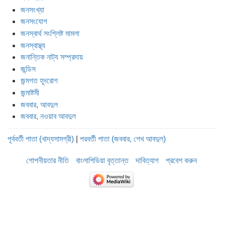
জনসংখ্যা
জনসংযোগ
জনস্বার্থ সংশ্লিষ্ট মামলা
জনস্বাস্থ্য
জনান্তিক নাট্য সম্প্রদায়
জন্ডিস
জন্মগত হূদরোগ
জন্মাষ্টমী
জববার, আবদুল
জববার, নওয়াব আবদুল
পূর্ববর্তী পাতা (খাদ্যসামগ্রী)
|
পরবর্তী পাতা (জববার, শেখ আবদুল)
গোপনীয়তার নীতি
বাংলাপিডিয়া বৃত্তান্ত
দাবিত্যাগ
প্রবেশ করুন