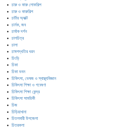
চারু ও কারু লোকশিল্প
চারু ও কারুশিল্প
চার্টার অ্যাক্ট
চার্নক, জব
চার্বাক দর্শন
চালচিত্র
চালা
চাষপদ্ধতির ধরন
চিংড়ি
চিকা
চিকা ভবন
চিকিৎসা, ভেষজ ও স্বাস্থ্যবিজ্ঞান
চিকিৎসা শিক্ষা ও গবেষণা
চিকিৎসা শিক্ষা কেন্দ্র
চিকিৎসা সাময়িকী
চিজ
চিড়িয়াখানা
চিতলমারী উপজেলা
চিত্রকলা