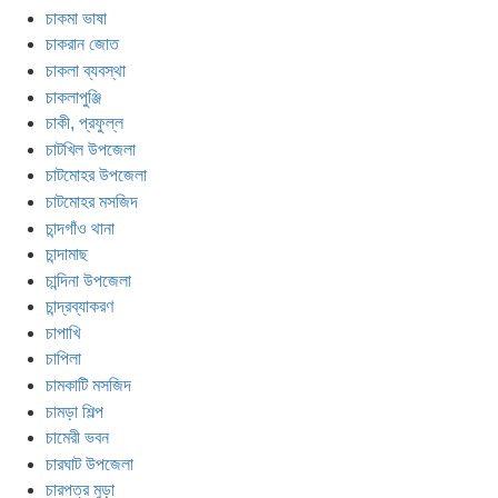
চাকমা ভাষা
চাকরান জোত
চাকলা ব্যবস্থা
চাকলাপুঞ্জি
চাকী, প্রফুল্ল
চাটখিল উপজেলা
চাটমোহর উপজেলা
চাটমোহর মসজিদ
চান্দগাঁও থানা
চান্দামাছ
চান্দিনা উপজেলা
চান্দ্রব্যাকরণ
চাপাখি
চাপিলা
চামকাটি মসজিদ
চামড়া শিল্প
চামেরী ভবন
চারঘাট উপজেলা
চারপত্র মুড়া