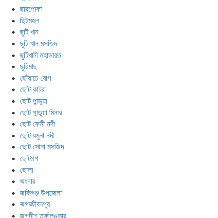
ছারপোকা
ছিটমহল
ছুটি খান
ছুটি খান মসজিদ
ছুটিখানী মহাভারত
ছুরিমাছ
ছোঁয়াচে রোগ
ছোট কাটরা
ছোট পান্ডুয়া
ছোট পান্ডুয়া মিনার
ছোট ফেনী নদী
ছোট যমুনা নদী
ছোট সোনা মসজিদ
ছোটগল্প
ছোলা
জংদার
জকিগঞ্জ উপজেলা
জগজ্জীবনপুর
জগদীশ তর্কালঙ্কার