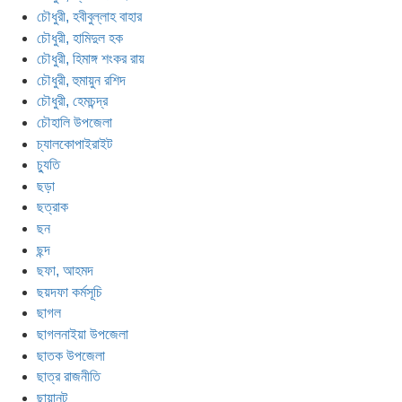
চৌধুরী, হবীবুল্লাহ বাহার
চৌধুরী, হামিদুল হক
চৌধুরী, হিমাঙ্গ শংকর রায়
চৌধুরী, হুমায়ুন রশিদ
চৌধুরী, হেমচন্দ্র
চৌহালি উপজেলা
চ্যালকোপাইরাইট
চ্যুতি
ছড়া
ছত্রাক
ছন
ছন্দ
ছফা, আহমদ
ছয়দফা কর্মসূচি
ছাগল
ছাগলনাইয়া উপজেলা
ছাতক উপজেলা
ছাত্র রাজনীতি
ছায়ানট