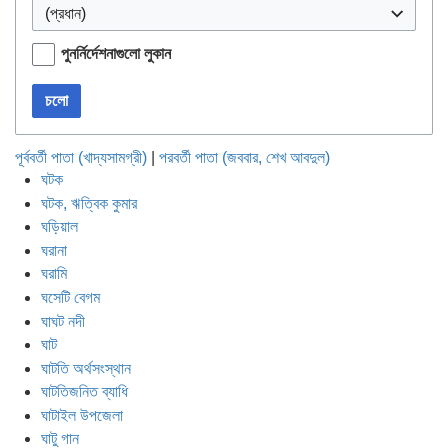
(প্রধান)
পুনর্নির্দেশনাগুলো লুকান
চলো
পূর্ববর্তী পাতা (খাদ্যসামগ্রী)
|
পরবর্তী পাতা (জববার, শেখ আবদুল)
ঘটক
ঘটক, ঋত্বিক কুমার
ঘড়িয়াল
ঘরানা
ঘরামি
ঘসেটি বেগম
ঘাঘট নদী
ঘাট
ঘাটতি অর্থসংস্থান
ঘাটতিজনিত ব্যাধি
ঘাটাইল উপজেলা
ঘাটু গান