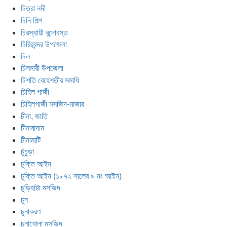
চিত্রা নদী
চিনি শিল্প
চিরস্থায়ী বন্দোবস্ত
চিরিরবন্দর উপজেলা
চিল
চিলমারী উপজেলা
চিশতি বেহেশতীর সমাধি
চিহিল গাজী
চিহিলগাজী মসজিদ-মাজার
চীনা, জাতি
চীনাবাদাম
চীনামাটি
চুঁচুড়া
চুক্তি আইন
চুক্তি আইন (১৮৭২ সালের ৯ নং আইন)
চুড়িহাট্টা মসজিদ
চুন
চুনাকরণ
চুনাখোলা মসজিদ