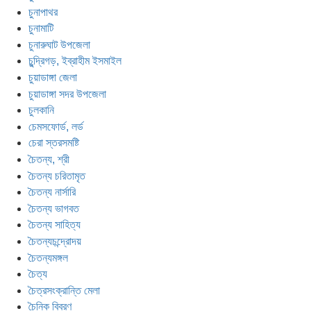
চুনাপাথর
চুনামাটি
চুনারুঘাট উপজেলা
চুন্দ্রিগড়, ইব্রাহীম ইসমাইল
চুয়াডাঙ্গা জেলা
চুয়াডাঙ্গা সদর উপজেলা
চুলকানি
চেমসফোর্ড, লর্ড
চেরা স্তরসমষ্টি
চৈতন্য, শ্রী
চৈতন্য চরিতামৃত
চৈতন্য নার্সারি
চৈতন্য ভাগবত
চৈতন্য সাহিত্য
চৈতন্যচন্দ্রোদয়
চৈতন্যমঙ্গল
চৈত্য
চৈত্রসংক্রান্তি মেলা
চৈনিক বিবরণ