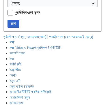
(প্রধান)
পুনর্নির্দেশনাগুলো লুকান
চলো
পূর্ববর্তী পাতা (মামুন, আবদুল্লাহ আল)
|
পরবর্তী পাতা (রোগ শনাক্তকারী কেন্দ্র)
যক্ষ্মা
যক্ষ্মা নিরাময় ও নিয়ন্ত্রণ প্রশিক্ষণ ইনস্টিটিউট
যজমানি প্রথা
যজ্ঞ
যথার্থ কৃষি
যন্ত্রসঙ্গীত
যমপট
যমুনা নদী
যমুনা ব্যাংক লিমিটেড
যশোর ইনস্টিটিউট পাবলিক লাইব্রেরি
যশোর জিলা স্কুল
যশোর জেলা