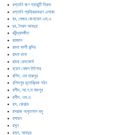
রপ্তানি ঋণ গ্যারান্টি স্কিম
রপ্তানি প্রক্রিয়াকরণ এলাকা
রব, মেজর জেনারেল এম.এ
রব, সৈয়দ আবদুর
রবীন্দ্রসঙ্গীত
রমজান
রমনা কালী মন্দির
রমনা থানা
রমনা রেসকোর্স
রয়েল বেঙ্গল টাইগার
রশিদ, এম হারুনুর
রশিদপুর ভূতাত্ত্বিক গঠন
রশীদ, আ.ন.ম বজলুর
রশীদ, এম.এ
রস, রোনাল্ড
রসরাজ অমৃতলাল বসু
রসায়ন
রসুন
রসুল, আবদুর