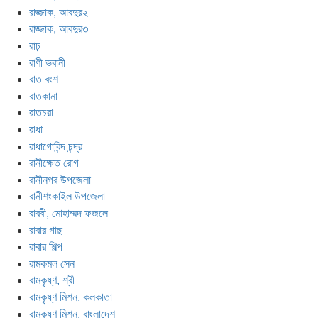
রাজ্জাক, আবদুর২
রাজ্জাক, আবদুর৩
রাঢ়
রাণী ভবানী
রাত বংশ
রাতকানা
রাতচরা
রাধা
রাধাগোবিন্দ চন্দ্র
রানীক্ষেত রোগ
রানীনগর উপজেলা
রানীশংকাইল উপজেলা
রাববী, মোহাম্মদ ফজলে
রাবার গাছ
রাবার শিল্প
রামকমল সেন
রামকৃষ্ণ, শ্রী
রামকৃষ্ণ মিশন, কলকাতা
রামকৃষ্ণ মিশন, বাংলাদেশ