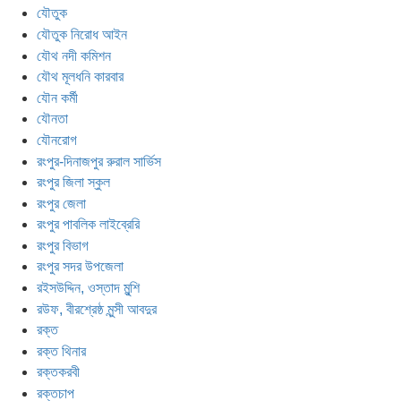
যৌতুক
যৌতুক নিরোধ আইন
যৌথ নদী কমিশন
যৌথ মূলধনি কারবার
যৌন কর্মী
যৌনতা
যৌনরোগ
রংপুর-দিনাজপুর রুরাল সার্ভিস
রংপুর জিলা স্কুল
রংপুর জেলা
রংপুর পাবলিক লাইব্রেরি
রংপুর বিভাগ
রংপুর সদর উপজেলা
রইসউদ্দিন, ওস্তাদ মুন্শি
রউফ, বীরশ্রেষ্ঠ মুন্সী আবদুর
রক্ত
রক্ত থিনার
রক্তকরবী
রক্তচাপ