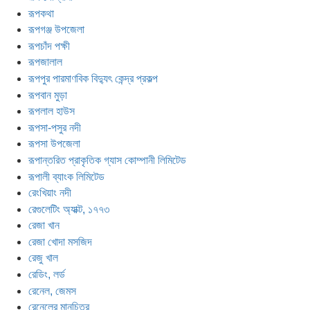
রূপকথা
রূপগঞ্জ উপজেলা
রূপচাঁদ পক্ষী
রূপজালাল
রূপপুর পারমাণবিক বিদ্যুৎ কেন্দ্র প্রকল্প
রূপবান মুড়া
রূপলাল হাউস
রূপসা-পসুর নদী
রূপসা উপজেলা
রূপান্তরিত প্রাকৃতিক গ্যাস কোম্পানী লিমিটেড
রূপালী ব্যাংক লিমিটেড
রেংখিয়াং নদী
রেগুলেটিং অ্যাক্ট, ১৭৭৩
রেজা খান
রেজা খোদা মসজিদ
রেজু খাল
রেডিং, লর্ড
রেনেল, জেমস
রেনেলের মানচিত্র