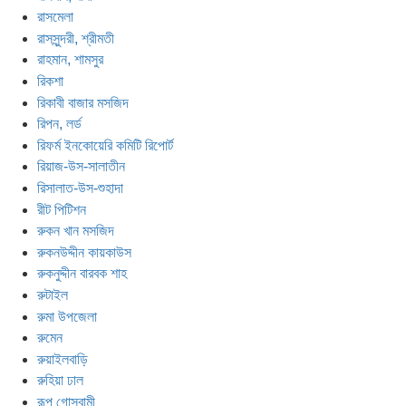
রাসমেলা
রাসসুন্দরী, শ্রীমতী
রাহমান, শামসুর
রিকশা
রিকাবী বাজার মসজিদ
রিপন, লর্ড
রিফর্ম ইনকোয়েরি কমিটি রিপোর্ট
রিয়াজ-উস-সালাতীন
রিসালাত-উস-শুহাদা
রীট পিটিশন
রুকন খান মসজিদ
রুকনউদ্দীন কায়কাউস
রুকনুদ্দীন বারবক শাহ
রুটাইল
রুমা উপজেলা
রুমেন
রুয়াইলবাড়ি
রুহিয়া ঢাল
রূপ গোস্বামী