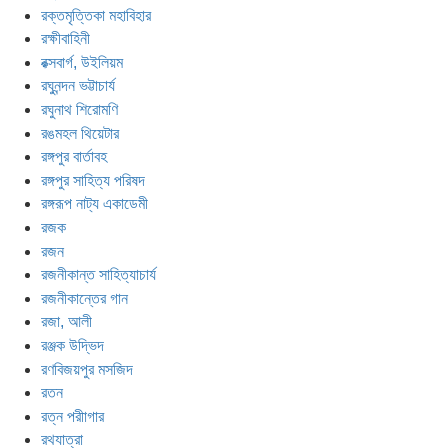
রক্তমৃত্তিকা মহাবিহার
রক্ষীবাহিনী
রক্সবার্গ, উইলিয়ম
রঘুনন্দন ভট্টাচার্য
রঘুনাথ শিরোমণি
রঙমহল থিয়েটার
রঙ্গপুর বার্তাবহ
রঙ্গপুর সাহিত্য পরিষদ
রঙ্গরূপ নাট্য একাডেমী
রজক
রজন
রজনীকান্ত সাহিত্যাচার্য
রজনীকান্তের গান
রজা, আলী
রঞ্জক উদ্ভিদ
রণবিজয়পুর মসজিদ
রতন
রত্ন পরীাগার
রথযাত্রা