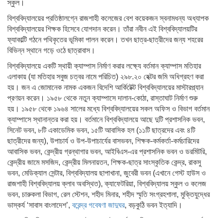
স্কুল।
বিশ্ববিদ্যালয়ের প্রতিষ্ঠালগ্নে রাজশাহী কলেজের বেশ কয়েকজন স্বনামধন্য অধ্যাপক
বিশ্ববিদ্যালয়ের শিক্ষক হিসেবে যোগদান করেন। তাঁরা নবীন এই বিশ্ববিদ্যালয়টির
ফ্যাকাল্টি গঠনে পথিকৃতের ভূমিকা পালন করেন। তখন ছাত্র-ছাত্রীদের জন্য শহরের
বিভিন্ন স্থানে গড়ে ওঠে ছাত্রাবাস।
বিশ্ববিদ্যালয়ে একটি স্থায়ী ক্যাম্পাস নির্মাণ করার লক্ষ্যে বর্তমান ক্যাম্পাস মতিহার
এলাকায় (যা মতিহার সবুজ চত্বর নামে পরিচিত) ২৯৮.২০ হেক্টর জমি অধিগ্রহণ করা
হয়। জন এ জোমানেক নামক একজন বিদেশি আর্কিটেক্ট বিশ্ববিদ্যালয়ের মাস্টারপ্ল্যান
প্রণয়ন করেন। ১৯৫৮ থেকে নতুন ক্যাম্পাসে দালান-কোঠা, রাস্তাঘাট নির্মাণ শুরু
হয়। ১৯৫৮ থেকে ১৯৬৪ সালের মধ্যে বিশ্ববিদ্যালয়ের সকল অফিস ও বিভাগ বর্তমান
ক্যাম্পাসে স্থানান্তর করা হয়। বর্তমানে বিশ্ববিদ্যালয়ে আছে দুটি প্রশাসনিক ভবন,
সিনেট ভবন, ৮টি একাডেমিক ভবন, ১৫টি আবাসিক হল (১১টি ছাত্রদের এবং ৪টি
ছাত্রীদের জন্য), উপাচার্য ও উপ-উপাচার্যের বাসভবন, শিক্ষক-কর্মকর্তা-কর্মচারিদের
আবাসিক ভবন, কেন্দ্রীয় গ্রন্থাগার ভবন, আইবিএস-এর প্রশাসনিক ভবন ও ডরমিটরি,
কেন্দ্রীয় জামে মসজিদ, কেন্দ্রীয় মিলনায়তন, শিক্ষক-ছাত্র সাংস্কৃতিক কেন্দ্র, রাকসু
ভবন, মেডিক্যাল সেন্টার, বিশ্ববিদ্যালয় ছাপাখানা, জুবেরী ভবন (এখানে গেস্ট হাউস ও
রাজশাহী বিশ্ববিদ্যালয় ক্লাব অবস্থিত), ক্যাফেটরিয়া, বিশ্ববিদ্যালয় স্কুল ও কলেজ
ভবন, চারুকলা বিভাগ, রেল স্টেশন, শহীদ মিনার, শহীদ স্মৃতি সংগ্রহশালা, মুক্তিযুদ্ধের
ভাস্কর্য ‘সাবাস বাংলাদেশ’,
বরেন্দ্র গবেষণা জাদুঘর
, বড়কুঠি ভবন ইত্যাদি।