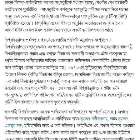
ছাত্র-শিক্ষক-কর্মচারিদের অনেক সাংস্কৃতিক সংগঠন আছে, যেগুলির বেশ কয়েকটি
জাতীয়ভাবে সুপরিচিত। সাংস্কৃতিক কর্মকান্ডে সংস্কৃতি কর্মীদের সহযোগিতা দানের
জন্য ১৯৯১-৯২ বর্ষে বিশ্ববিদ্যালয়ে শিক্ষক-ছাত্র সাংস্কৃতিক কেন্দ্র (টিএসসিসি)
প্রতিষ্ঠিত হয়েছে। বিশ্ববিদ্যালয়ের বিভিন্ন অনুষ্ঠান আয়োজনের জন্য ২,৫০০
আসনবিশিষ্ট নজরুল ইসলাম মিলনায়তন নামে একটি বড় মিলনায়তন আছে।
বিশ্ববিদ্যালয় প্রতিষ্ঠার পর থেকে জাতীয় প্রতিটি আন্দোলন-সংগ্রামে এ
বিশ্ববিদ্যালয়ের ছাত্রসমাজ অংশগ্রহণ করে। ঊনসত্তরের গণঅভ্যুত্থানে রাজশাহী
বিশ্ববিদ্যালয়ের প্রক্টর এবং রসায়ন বিভাগের সহযোগী অধ্যাপক ডক্টর শামসুজ্জোহা
প্রক্টর হিসেবে শান্তিরক্ষার দায়িত্ব পালনকালে পাকিস্তান সেনাবাহিনীর গুলিতে নিহত
হলে আইয়ুব খানের পতন ত্বরান্বিত হয়। ১৯৭১-এর মুক্তিযুদ্ধে বিশ্ববিদ্যালয়ের
তিনজন শিক্ষক (গণিত বিভাগের হবিবুর রহমান, মনোবিজ্ঞান বিভাগের মীর আব্দুল কাইয়ুম
এবং ভাষা বিভাগের সুখরঞ্জন সমাদ্দার) এবং ৫ জন সহায়ক কর্মচারি, ১০ জন সাধারণ
কর্মচারি ও ৯ জন ছাত্র শহীদ হন। সে সময় এই বিশ্ববিদ্যালয়ের শহীদ ডক্টর
শামসুজ্জোহা হলটি ছিল পাকিস্তান বাহিনীর বড় ঘাঁটি ও বন্দিশিবির এবং হলের পূর্বদিকের
মাঠটি ছিল বাংলাদেশের অন্যতম বৃহত্তম বধ্যভূমি।
রাজশাহী বিশ্ববিদ্যালয় অনেক প্রথিতযশা ব্যক্তিত্বের সংস্পর্শে এসেছে। এখানে
শিক্ষকতা করেছেন ভাষাবিজ্ঞানী ও সাহিত্যিক ডক্টর
মুহম্মদ শহীদুল্লাহ্
, ডক্টর
মুহম্মদ
এনামুল হক
, ইতিহাসবিদ ডক্টর এ.আর মল্লিক। আইবিএস-এর ফেলো হিসেবে প্রখ্যাত
ঐতিহাসিক ডক্টর আব্দুল করিম এখানে বসেই রচনা করেছেন দুই খণ্ড বাংলার ইতিহাস।
১৯৭৩ সালে রাজশাহী বিশ্ববিদ্যালয় থেকে বিশিষ্ট ফরাসি দার্শনিক ও মানবতাবাদী আন্দ্রে