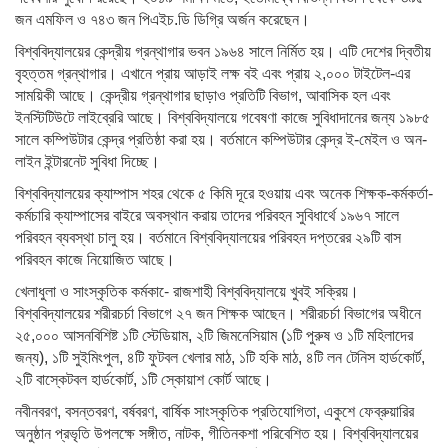
জন এমফিল ও ৭৪৩ জন পিএইচ.ডি ডিগ্রি অর্জন করেছেন।
বিশ্ববিদ্যালয়ের কেন্দ্রীয় গ্রন্থাগার ভবন ১৯৬৪ সালে নির্মিত হয়। এটি দেশের দ্বিতীয়
বৃহত্তম গ্রন্থাগার। এখানে প্রায় আড়াই লক্ষ বই এবং প্রায় ২,০০০ টাইটেল-এর
সাময়িকী আছে। কেন্দ্রীয় গ্রন্থাগার ছাড়াও প্রতিটি বিভাগ, আবাসিক হল এবং
ইনস্টিটিউটে লাইব্রেরি আছে। বিশ্ববিদ্যালয়ে গবেষণা কাজে সুবিধাদানের জন্য ১৯৮৫
সালে কম্পিউটার কেন্দ্র প্রতিষ্ঠা করা হয়। বর্তমানে কম্পিউটার কেন্দ্র ই-মেইল ও অন-
লাইন ইন্টারনেট সুবিধা দিচ্ছে।
বিশ্ববিদ্যালয়ের ক্যাম্পাস শহর থেকে ৫ কিমি দূরে হওয়ায় এবং অনেক শিক্ষক-কর্মকর্তা-
কর্মচারি ক্যাম্পাসের বাইরে অবস্থান করায় তাদের পরিবহন সুবিধার্থে ১৯৬৭ সালে
পরিবহন ব্যবস্থা চালু হয়। বর্তমানে বিশ্ববিদ্যালয়ের পরিবহন দপ্তরের ২৯টি বাস
পরিবহন কাজে নিয়োজিত আছে।
খেলাধুলা ও সাংস্কৃতিক কর্মকা-ে রাজশাহী বিশ্ববিদ্যালয়ে খুবই সক্রিয়।
বিশ্ববিদ্যালয়ের শরীরচর্চা বিভাগে ২৭ জন শিক্ষক আছেন। শরীরচর্চা বিভাগের অধীনে
২৫,০০০ আসনবিশিষ্ট ১টি স্টেডিয়াম, ২টি জিমনেসিয়াম (১টি পুরুষ ও ১টি মহিলাদের
জন্য), ১টি সুইমিংপুল, ৪টি ফুটবল খেলার মাঠ, ১টি হকি মাঠ, ৪টি লন টেনিস হার্ডকোর্ট,
২টি বাস্কেটবল হার্ডকোর্ট, ১টি স্কোয়াশ কোর্ট আছে।
নবীনবরণ, বসন্তবরণ, বর্ষবরণ, বার্ষিক সাংস্কৃতিক প্রতিযোগিতা, একুশে ফেব্রুয়ারির
অনুষ্ঠান প্রভৃতি উপলক্ষে সঙ্গীত, নাটক, গীতিনকশা পরিবেশিত হয়। বিশ্ববিদ্যালয়ের