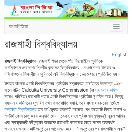
বাংলাপিডিয়া
Toggle
navigat
রাজশাহী বিশ্ববিদ্যালয়
English
রাজশাহী বিশ্ববিদ্যালয়
রাজশাহী শহর থেকে পাঁচ কিলোমিটার পূর্বদিকে
অবস্থিত বাংলাদেশের দ্বিতীয় বৃহত্তম বিশ্ববিদ্যালয়। বাংলাদেশের উত্তর ও
দক্ষিণাঞ্চলের শিক্ষার্থীদের সুবিধার্থে এই বিশ্ববিদ্যালয় ১৯৫৩ সালে প্রতিষ্ঠিত হয়।
উত্তর বাংলায় একটি বিশ্ববিদ্যালয় প্রতিষ্ঠার সম্ভাব্যতা যাচাইয়ের উদ্দেশ্যে ১৯১৭
সালে গঠিত Calcutta University Commission (যা
স্যাডলার কমিশন
নামেও পরিচিত) রাজশাহী শহরে একটি বিশ্ববিদ্যালয় প্রতিষ্ঠার সুপারিশ করে। কিন্তু
স্যাডলার কমিশনের সুপারিশ তখন বাস্তবায়িত হয়নি, তবে বাংলা সরকারের নির্দেশে
কলকাতা বিশ্ববিদ্যালয়
তার অধিভুক্ত রাজশাহী কলেজে বেশ কয়েকটি বিষয়ে অনার্স ও
মাস্টার্স কোর্স চালু করার অনুমতি দেয়। ১৯৫২ সালে পূর্ববাংলার মুখ্যমন্ত্রী নূরুল আমিন
এবং স্বাস্থ্যমন্ত্রী হবীবুল্লাহ বাহারকে রাজশাহী কলেজের ছাত্র সংসদ অভ্যর্থনা
জানানোর জন্য একটি অনুষ্ঠানের আয়োজন করে। ঐ অনুষ্ঠানের পর রাজশাহীতে একটি