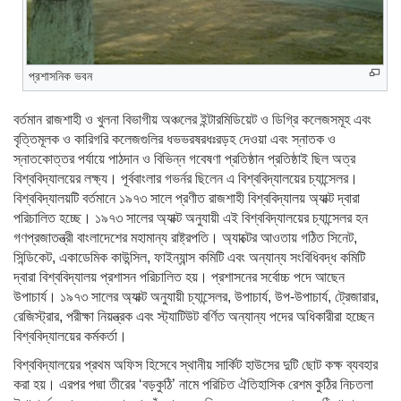
প্রশাসনিক ভবন
বর্তমান রাজশাহী ও খুলনা বিভাগীয় অঞ্চলের ইন্টারমিডিয়েট ও ডিগ্রি কলেজসমূহ এবং
বৃত্তিমূলক ও কারিগরি কলেজগুলির ধভভরষরধঃরড়হ দেওয়া এবং স্নাতক ও
স্নাতকোত্তর পর্যায়ে পাঠদান ও বিভিন্ন গবেষণা প্রতিষ্ঠান প্রতিষ্ঠাই ছিল অত্র
বিশ্ববিদ্যালয়ের লক্ষ্য। পূর্ববাংলার গভর্নর ছিলেন এ বিশ্ববিদ্যালয়ের চ্যান্সেলর।
বিশ্ববিদ্যালয়টি বর্তমানে ১৯৭৩ সালে প্রণীত রাজশাহী বিশ্ববিদ্যালয় অ্যাক্ট দ্বারা
পরিচালিত হচ্ছে। ১৯৭৩ সালের অ্যাক্ট অনুযায়ী এই বিশ্ববিদ্যালয়ের চ্যান্সেলর হন
গণপ্রজাতন্ত্রী বাংলাদেশের মহামান্য রাষ্ট্রপতি। অ্যাক্টের আওতায় গঠিত সিনেট,
সিন্ডিকেট, একাডেমিক কাউন্সিল, ফাইন্যান্স কমিটি এবং অন্যান্য সংবিধিবদ্ধ কমিটি
দ্বারা বিশ্ববিদ্যালয় প্রশাসন পরিচালিত হয়। প্রশাসনের সর্বোচ্চ পদে আছেন
উপাচার্য। ১৯৭৩ সালের অ্যাক্ট অনুযায়ী চ্যান্সেলর, উপাচার্য, উপ-উপাচার্য, ট্রেজারার,
রেজিস্ট্রার, পরীক্ষা নিয়ন্ত্রক এবং স্ট্যাটিউট বর্ণিত অন্যান্য পদের অধিকারীরা হচ্ছেন
বিশ্ববিদ্যালয়ের কর্মকর্তা।
বিশ্ববিদ্যালয়ের প্রথম অফিস হিসেবে স্থানীয় সার্কিট হাউসের দুটি ছোট কক্ষ ব্যবহার
করা হয়। এরপর পদ্মা তীরের ‘বড়কুঠি’ নামে পরিচিত ঐতিহাসিক রেশম কুঠির নিচতলা