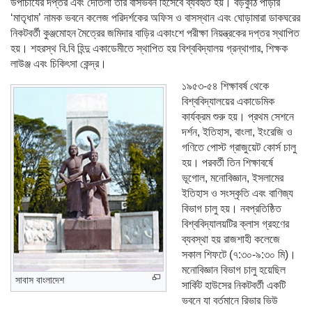
উপাচার্যের দপ্তর এবং দোতলা তাঁর বাসভবন হিসেবে ব্যবহৃত হয়। বড়কুঠি পাড়ার
‘মাতৃধাম’ নামক ভবনে কলেজ পরিদর্শকের অফিস ও বাসস্থান এবং ঘোড়ামারা ডাকঘরের
নিকটবর্তী কুঞ্জমোহন মৈত্রের জমিদার বাড়ির একাংশে পরীক্ষা নিয়ন্ত্রকের দপ্তর স্থাপিত
হয়। শহরস্থ বি.বি হিন্দু একাডেমীতে স্থাপিত হয় বিশ্ববিদ্যালয় গ্রন্থাগার, শিক্ষক
লাউঞ্জ এবং চিকিৎসা কেন্দ্র।
১৯৫৩-৫৪ শিক্ষাবর্ষ থেকে
বিশ্ববিদ্যালয়ের একাডেমিক
কার্যক্রম শুরু হয়। প্রথম সেশনে
দর্শন, ইতিহাস, বাংলা, ইংরেজি ও
গণিতে পোস্ট গ্রাজুয়েট কোর্স চালু
হয়। পরবর্তী তিন শিক্ষাবর্ষে
ভূগোল, মনোবিজ্ঞান, ইসলামের
ইতিহাস ও সংস্কৃতি এবং বাণিজ্য
বিভাগ চালু হয়। নবপ্রতিষ্ঠিত
বিশ্ববিদ্যালয়টির ক্লাস গ্রহণের
ব্যবস্থা হয় রাজশাহী কলেজে
সকাল শিফটে (৭:৩০-৯:৩০ মি)।
মনোবিজ্ঞান বিভাগ চালু হয়েছিল
সাবাস বাংলাদেশ
সার্কিট হাউসের নিকটবর্তী একটি
ভবনে যা বর্তমানে রিভার ভিউ