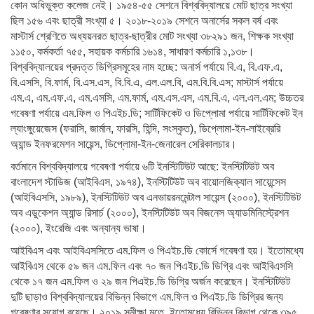
কোন অধিভুক্ত কলেজ নেই। ১৯৫৪-৫৫ সেশনে বিশ্ববিদ্যালয়ে মোট ছাত্র সংখ্যা
ছিল ১৫৬ এবং ছাত্রী সংখ্যা ৫। ২০১৮-২০১৯ সেশনে অনার্সের সকল বর্ষ এবং
মাস্টার্স শ্রেণিতে অধ্যয়নরত ছাত্র-ছাত্রীর মোট সংখ্যা ৩৮২৯১ জন, শিক্ষক সংখ্যা
১১৫০, কর্মকর্তা ৭৫৫, সহায়ক কর্মচারি ১৬১৪, সাধারণ কর্মচারি ১,১৩৮।
বিশ্ববিদ্যালয়ের প্রদত্ত ডিগ্রিসমূহের নাম হচ্ছে: অনার্স পর্যায়ে বি.এ, বি.এফ.এ,
বি.এসসি, বি.ফার্ম, বি.এস.এস, বি.বি.এ, এল.এল.বি, এম.বি.বি.এস; মাস্টার্স পর্যায়ে
এম.এ, এম.এফ.এ, এম.এসসি, এম.ফার্ম, এম.এস.এস, এম.বি.এ, এল.এল.এম; উচ্চতর
গবেষণা পর্যায়ে এম.ফিল ও পিএইচ.ডি; সার্টিফিকেট ও ডিপ্লোমা পর্যায়ে সার্টিফিকেট ইন
ল্যাংঙ্গুয়েজেস (ফরাসি, জার্মান, ফারসি, হিন্দি, সংস্কৃত), ডিপ্লোমা-ইন-লাইব্রেরি
অ্যান্ড ইনফরমেশন সায়েন্স, ডিপ্লোমা-ইন-জেনারেল সেরিকালচার।
বর্তমানে বিশ্ববিদ্যালয়ে গবেষণা পর্যায়ে ৬টি ইনস্টিটিউট আছে: ইনস্টিটিউট অব
বাংলাদেশ স্টাডিজ (আইবিএস, ১৯৭৪), ইনস্টিটিউট অব বায়োলজিক্যাল সায়েন্সেস
(আইবিএসসি, ১৯৮৯), ইনস্টিটিউট অব এনভায়রনমেন্টাল সায়েন্স (২০০০), ইনস্টিটিউট
অব এডুকেশন অ্যান্ড রিসার্চ (২০০০), ইনস্টিটিউট অব বিজনেস অ্যাডমিনিস্ট্রেশন
(২০০০), ইংরেজি এবং অন্যান্য ভাষা।
আইবিএস এবং আইবিএসসিতে এম.ফিল ও পিএইচ.ডি কোর্সে গবেষণা হয়। ইতোমধ্যে
আইবিএস থেকে ৫৯ জন এম.ফিল এবং ৭০ জন পিএইচ.ডি ডিগ্রি এবং আইবিএসসি
থেকে ১৭ জন এম.ফিল ও ২৯ জন পিএইচ.ডি ডিগ্রি অর্জন করেছেন। ইনস্টিটিউট
দুটি ছাড়াও বিশ্ববিদ্যালয়ের বিভিন্ন বিভাগে এম.ফিল ও পিএইচ.ডি ডিগ্রির জন্য
গবেষণার সুযোগ রয়েছে। ২০১৯ সমীক্ষা মতে, ইতোমধ্যে বিভিন্ন বিভাগ থেকে ৩৯৫