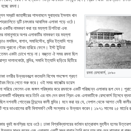
ি হচ্ছে রমনা।
গল সম্রাট জাহাঙ্গীরের শাসনামলে সুবাহদার ইসলাম খান
র শহরতলিতে দুটি চমৎকার আবাসিক এলাকা গড়ে ওঠে।
এর একটির নামকরণ করা হয় মহল্লা চিশতিয়া এবং
ের নামানুসারে অপর এলাকাটির নামকরণ হয় মহল্লা
াও মসজিদ, বাগান, সমাধিসৌধ, মন্দির ইত্যাদি গড়ে
ার পুরানো গৌরব হারিয়ে ফেলে। ইস্ট ইন্ডিয়া
েমন একটা চোখে পড়ে না। বস্ত্তত ঐ সময় রমনা ছিল
প্ত দালানকোঠা, মন্দির, সমাধি ইত্যাদি ছড়িয়ে ছিটিয়ে
রমনা রেসকোর্স, ১৮৯০
স ঢাকা নগরীর উন্নয়নকল্পে কতগুলি বিশেষ পদক্ষেপ গ্রহণ
রব ফিরে পেতে শুরু করে। ওই সময় কালেক্টর ডয়েস
থাপনা সরিয়ে ফেলেন এবং জঙ্গল পরিষ্কার করে রমনাকে একটি পরিচ্ছন্ন এলাকার রূপ দেন। পুরান
াকাটি পরিষ্কার করে তিনি এর নাম দেন রমনা গ্রিন এবং এলাকাটিকে রেসকোর্স হিসেবে ব্যবহ
 ছিল দশনামী গোত্রের হিন্দুদের কালী মন্দির। মনে করা হয় যে, নেপাল থেকে আগত দেবী কালী
পরে ভাওয়ালের রানী বিলাসমণি দেবী সংস্কার ও উন্নয়ন করেন। ১৯৭১ সালের ২৫ মার্চের রাতে প
ায় খুবই জনপ্রিয় হয়ে ওঠে। ঢাকা বিশ্ববিদ্যালয়ের বর্তমান ছাত্রাবাস মুহসীন হলের উত্
উন্নয়ন সাধন করেন এবং এলাকায় একটি সুন্দর বাগান তৈরি করে তার নাম দেন শাহবাগ বা র