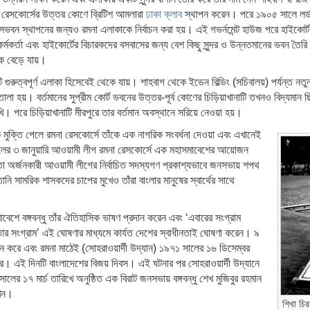
দে রেসকোর্সের উত্তর কোণে ব্রিটিশ আমলারা
ঢাকা ক্লাব
স্থাপন করেন। পরে ১৯০৫ সালে লর্ড কার
ভবন স্থাপনের জন্যও রমনা এলাকাকে নির্বাচন করা হয়। এই গভর্নমেন্ট হাউজ পরে হাইকোর্ট ভ
র্মকর্তা এবং হাইকোর্টের বিচারকদের বসবাসের জন্য বেশ কিছু সুন্দর ও উন্নতমানের ভবন তৈ
 বেড়ে যায়।
ুত্বপূর্ণ এলাকা হিসেবেই থেকে যায়। শাহবাগ থেকে ইডেন বিল্ডিং (সচিবালয়) পর্যন্ত নতুন 
া হয়। বর্তমানের সুপ্রীম কোর্ট ভবনের উত্তর-পূর্ব কোণের চিড়িয়াখানাটি তখনও বিদ্যমান ছিল
। পরে চিড়িয়াখানাটি মীরপুরে তার বর্তমান অবস্থানে সরিয়ে নেওয়া হয়।
ুক্তি পেলে রমনা রেসকোর্সে তাঁকে এক নাগরিক সংবর্ধনা দেওয়া এবং এখানেই
ালের ৩ জানুয়ারি আওয়ামী লীগ রমনা রেসকোর্সে এক মহাসমাবেশের আয়োজন
া অর্জনকারী আওয়ামী লীগের নির্বাচিত সদস্যগণ প্রকাশ্যভাবে জনসভায় শপথ
 সামরিক শাসকদের চাপের মুখেও তাঁরা বাংলার মানুষের স্বার্থের সাথে
শে বঙ্গবন্ধু তাঁর ঐতিহাসিক ভাষণ প্রদান করেন এবং ‘এবারের সংগ্রাম
নতার সংগ্রাম’ এই ঘোষণার মাধ্যমে কার্যত দেশের স্বাধীনতাই ঘোষণা করেন। ৯
অর্জন করে এবং রমনা মাঠেই (সোহরাওয়ার্দী উদ্যান) ১৯৭১ সালের ১৬ ডিসেম্বর
করে। এই দিনটি বাংলাদেশের বিজয় দিবস। এই ঘটনার পর সোহরাওয়ার্দী উদ্যানে
ালের ১৭ মার্চ তারিখে অনুষ্ঠিত এক বিরাট জনসভায় বঙ্গবন্ধু শেখ মুজিবুর রহমান
খেন।
শিখা চির