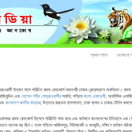
প্রধান পাতা
যেকোনো প
হরাওয়ার্দী উদ্যান নামে পরিচিত রমনা রেসকোর্স মহানগরী ঢাকার কেন্দ্রস্থলে অবস্থিত। রমনা
নাজিমুদ্দিন এবং
হোসেন শহীদ সোহ্‌রাওয়ার্দীর
সমাধি; পশ্চিমে
বাংলা একাডেমী
, অ্যাটমিক এনার্জ
 এবং
বাংলাদেশ জাতীয় জাদুঘর
; উত্তরে বারডেম হাসপাতাল, ঢাকা ক্লাব ও ঢাকার টেনিস কমপ্লেক্স এ
কসময় রমনা রেসকোর্স হিসেবে পরিচিতি লাভ করে এবং বর্তমানে বাংলাদেশের ইতিহাসে এক 
 অনেক বড় ছিল। তখন পশ্চিমে আজিমপুর, নিউমার্কেট ও ধানমন্ডি, দক্ষিণে বর্তমান সচিবালয় ভ
্রাল রোড, পরিবাগ ও ইস্কাটন পর্যন্ত এলাকাটি বিস্তৃত ছিল। ব্রিটিশ এবং পাকিস্তানি শাসন