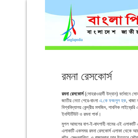
রমনা রেসকোর্স
রমনা রেসকোর্স
(সোহরাওয়ার্দী উদ্যান) বর্তমানে সো
জাতীয় নেতা শেরে-বাংলা
এ.কে ফজলুল হক
, খাজা 
বিশ্ববিদ্যালয় কেন্দ্রীয় মসজিদ, পাবলিক লাইব্রেরি
ইনস্টিটিউট ও রমনা পার্ক।
মুগল আমলের বাগ-ই-বাদশাহী নামের এই এলাকাটি এ
এলাকাটি একসময় রমনা রেসকোর্স এলাকা থেকে আয়তনে
পল্টন, সেগুনবাগিচা, ও রাজারবাগ আর উত্তরে সেন্ট