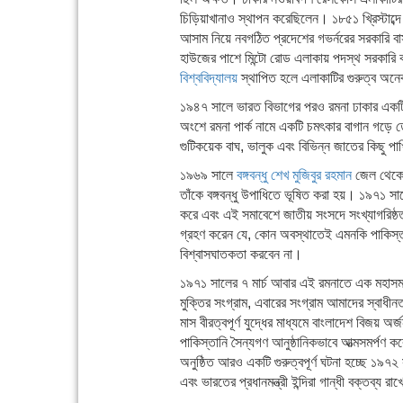
চিড়িয়াখানাও স্থাপন করেছিলেন। ১৮৫১ খ্রিস্টাব্
আসাম নিয়ে নবগঠিত প্রদেশের গভর্নরের সরকারি বাস
হাউজের পাশে মিন্টো রোড এলাকায় পদস্থ সরকারি ক
বিশ্ববিদ্যালয়
স্থাপিত হলে এলাকাটির গুরুত্ব অনেক
১৯৪৭ সালে ভারত বিভাগের পরও রমনা ঢাকার একটি গুর
অংশে রমনা পার্ক নামে একটি চমৎকার বাগান গড়ে তোল
গুটিকয়েক বাঘ, ভালুক এবং বিভিন্ন জাতের কিছু পাখি
১৯৬৯ সালে
বঙ্গবন্ধু শেখ মুজিবুর রহমান
জেল থেকে ম
তাঁকে বঙ্গবন্ধু উপাধিতে ভূষিত করা হয়। ১৯৭১ স
করে এবং এই সমাবেশে জাতীয় সংসদে সংখ্যাগরিষ্ঠত
গ্রহণ করেন যে, কোন অবস্থাতেই এমনকি পাকিস্তানি
বিশ্বাসঘাতকতা করবেন না।
১৯৭১ সালের ৭ মার্চ আবার এই রমনাতে এক মহাসমাবে
মুক্তির সংগ্রাম, এবারের সংগ্রাম আমাদের স্বাধী
মাস বীরত্বপূর্ণ যুদ্ধের মাধ্যমে বাংলাদেশ বিজয় 
পাকিস্তানি সৈন্যগণ আনুষ্ঠানিকভাবে আত্মসমর্পণ 
অনুষ্ঠিত আরও একটি গুরুত্বপূর্ণ ঘটনা হচ্ছে ১৯৭২ স
এবং ভারতের প্রধানমন্ত্রী ইন্দিরা গান্ধী বক্তব্য রা