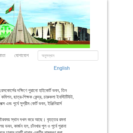
াতা
যোগাযোগ
English
 রেসকোর্সের দক্ষিণে পুরানো হাইকোর্ট ভবন, তিন
ি কমিশন, ছাত্র-শিক্ষক কেন্দ্র, চারুকলা ইনস্টিটিউট,
বং পূর্বে সুপ্রীম কোর্ট ভবন, ইঞ্জিনিয়ার্স
গৌরবময় স্থান দখল করে আছে। বৃহত্তর রমনা
বন, কার্জন হল, চাঁনখার পুল ও পূর্বে পুরানা
ামলে ঢাকার চারটি থানার একটির নামকরণ করা