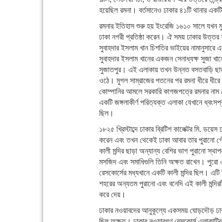
হয়েছিল রমনা। বর্তমানেও ঢাকার ৪১টি থানার একট
রমনার ইতিহাস শুরু হয় ইংরেজি ১৬১০ সালে যখন মু
ঢাকা নগরী প্রতিষ্ঠা করেন। ঐ সময় ঢাকার উত্ত
সুবাহদার ইসলাম খান চিশতির ভাইয়ের নামানুসারে 
সুবাহদার ইসলাম খানের একজন সেনাধ্যক্ষ সুজা খান
সুজাতপুর। এই এলাকায় তখন উন্নত বসতবাড়ি ছাড়
ওঠে। মুগল সাম্রাজের পতনের পর রমনা ধীরে ধীরে ত
কোম্পানির আমলে সরকারি কাগজপত্রে রমনার নাম ত
একটি জঙ্গলাকীর্ণ পরিত্যক্ত এলাকা যেখানে ধ্বংসপ্রা
ছিল।
১৮২৫ খ্রিস্টাব্দে ঢাকার ব্রিটিশ কালেক্টর মি. ডয়ে
করেন এবং তখন থেকেই ঢাকা আবার তার পুরানো গৌ
কালী মন্দির ছাড়া অন্যান্য বেশির ভাগ পুরানো স্
মসজিদ এবং সমাধিগুলি তিনি অক্ষত রাখেন। পুরো এল
রেসকোর্সের মধ্যখানে একটি কালী মন্দির ছিল। এটি
শহরের অন্যতম পুরানো এবং বনেদি এই কালী মন্দিরটি 
করে দেয়।
ঢাকার নওয়াবদের আনুকূল্যে একসময় ঘোড়দৌড় ঢাক
ছিল অক্ষত। ঢাকার নওয়াবগণ রেসকোর্স এলাকাটির 