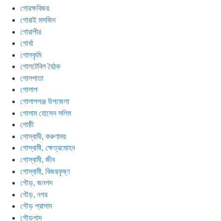
গোরক্ষবিজয়
গোরাই মসজিদ
গোরাপীর
গোর্খা
গোলকৃমি
গোলটেবিল বৈঠক
গোলপাতা
গোলাপ
গোলাপগঞ্জ উপজেলা
গোলাম হোসেন সলিম
গোষ্ঠী
গোস্বামী, করুণাময়
গোস্বামী, ক্ষেত্রমোহন
গোস্বামী, জীব
গোস্বামী, বিজয়কৃষ্ণ
গৌড়, জনপদ
গৌড়, নগর
গৌড় প্রাসাদ
গৌড়পাদ