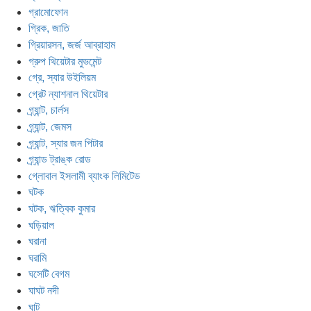
গ্রামোফোন
গ্রিক, জাতি
গ্রিয়ারসন, জর্জ আব্রাহাম
গ্রুপ থিয়েটার মুভমেন্ট
গ্রে, স্যার উইলিয়ম
গ্রেট ন্যাশনাল থিয়েটার
গ্র্যান্ট, চার্লস
গ্র্যান্ট, জেমস
গ্র্যান্ট, স্যার জন পিটার
গ্র্যান্ড ট্রাঙ্ক রোড
গ্লোবাল ইসলামী ব্যাংক লিমিটেড
ঘটক
ঘটক, ঋত্বিক কুমার
ঘড়িয়াল
ঘরানা
ঘরামি
ঘসেটি বেগম
ঘাঘট নদী
ঘাট