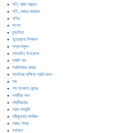
গণি, খাজা আব্দুল
গণি, মেজর আবদুল
গণিত
গণেশ
গন্ডশিলা
গন্ডোয়ানা শিলাদল
গন্ধগোকুল
গফরগাঁও উপজেলা
গবাদি পশু
গবাদিপশুর খামার
গভর্নরের পাক্ষিক প্রতিবেদন
গম
গম গবেষণা কেন্দ্র
গম্ভীরা গান
গম্ভীরানাচ
গরান বনভূমি
গরীবুল্লাহ মসজিদ
গরুর গোবর
গর্ভপাত