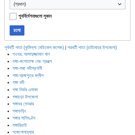
(প্রধান)
পুনর্নির্দেশনাগুলো লুকান
চলো
পূর্ববর্তী পাতা (কুমিল্লা মেডিকেল কলেজ)
|
পরবর্তী পাতা (চাটমোহর উপজেলা)
গওহর, আসাদুজ্জামান খান
গঙ্গা-কপোতাক্ষ সেচ প্রকল্প
গঙ্গা-পদ্মা নদীপ্রণালী
গঙ্গা-ব্রহ্মপুত্র বদ্বীপ
গঙ্গা নদী
গঙ্গা নির্ভর এলাকা
গঙ্গাচড়া উপজেলা
গঙ্গাধর সেনরায়
গঙ্গাফড়িং
গঙ্গার পানিবণ্টন
গঙ্গারিডাই
গঙ্গেশোপাধ্যায়