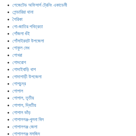
গেজেটেড অফিসার্স ট্রেনিং একাডেমী
গেন্ডারিয়া থানা
গৈরিকা
গো-জাতির পবিত্রতা
গোঁজলা গুঁই
গোঁসাইরহাট উপজেলা
গোকুল মেধ
গোখরা
গোদরোগ
গোদাইবাড়ি ধাপ
গোদাগাড়ী উপজেলা
গোপচন্দ্র
গোপাল
গোপাল, তৃতীয়
গোপাল, দ্বিতীয়
গোপাল ভাঁড়
গোপালগঞ্জ-খুলনা বিল
গোপালগঞ্জ জেলা
গোপালগঞ্জ মসজিদ