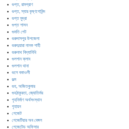
গুপ্ত, রামপ্রাণ
গুপ্ত, স্যার কৃষ্ণগোবিন্দ
গুপ্ত মুদ্রা
গুপ্ত শাসন
গুমতি গেট
গুরুদাসপুর উপজেলা
গুরুদুয়ারা নানক শাহী
গুরুনাথ বিদ্যানিধি
গুলশান ক্লাব
গুলশান থানা
গুলে বকাওলী
গুল্ম
গুহ, অজিতকুমার
গুহঠাকুরতা, জ্যোতির্ময়
গৃহনির্মাণ অর্থসংস্থান
গৃহায়ন
গেজেট
গেজেটিয়ার অব বেঙ্গল
গেজেটেড অফিসার