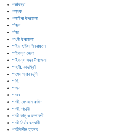
গর্ভাবস্থা
গলগন্ড
গলাচিপা উপজেলা
গাঁজন
গাঁজা
গাংনী উপজেলা
গাইড হাউস মিলনায়তন
গাইবান্ধা জেলা
গাইবান্ধা সদর উপজেলা
গাঙ্গুলী, কাদম্বিনী
গাঙ্গেয় প্লাবনভূমি
গাছি
গাজন
গাজর
গাজী, দেওয়ান ফরিদ
গাজী, পচাব্দী
গাজী কালু ও চম্পাবতী
গাজী মিয়াঁর বস্তানী
গাজীউদ্দীন হায়দার