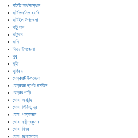
ঘাটতি অর্থসংস্থান
ঘাটতিজনিত ব্যাধি
ঘাটাইল উপজেলা
ঘাটু গান
ঘাটুনাচ
ঘানি
ঘিওর উপজেলা
ঘুঘু
ঘুড়ি
ঘূর্ণিঝড়
ঘোড়াঘাট উপজেলা
ঘোড়াঘাট দুর্গের মসজিদ
ঘোড়ার গাড়ি
ঘোষ, অরবিন্দ
ঘোষ, গিরিশচন্দ্র
ঘোষ, পান্নালাল
ঘোষ, বারীন্দ্রকুমার
ঘোষ, বিনয়
ঘোষ, মনোমোহন