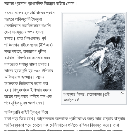
সরকার প্রদেশে প্রশাসনিক নিয়ন্ত্রণ হারিয়ে ফেলে।
১৯৭১ সালের ২৫ মার্চ রাতের প্রথম
প্রহরে পাকিস্তানি সৈন্যরা
সেনানিবাসে অতর্কিতভাবে বাঙালি
সেনা সদস্যদের ওপর হামলা
চালায়। তারা পিলখানাস্থ পূর্ব
পাকিস্তান রাইফেলসের (ইপিআর)
সদর দফতর, রাজারবাগ পুলিশ
ব্যারাক, খিলগাঁয়ের আনসার সদর
দফতরেও সশস্ত্র হামলা চালায়।
তাদের হাতে বন্দি হয় ৮০০ ইপিআর
অফিসার ও জওয়ান। এদের
অনেককে নির্মমভাবে হত্যা করা
হয়। কিছুসংখ্যক ইপিআর সদস্য
গণহত্যার শিকার, রায়েরবাজার [
ছবি:
রাতের অন্ধকারে পালিয়ে যান এবং
আমানুল হক
]
পরে মুক্তিযুদ্ধে অংশ নেন।
পাকিস্তানি বাহিনী ট্যাঙ্ক দিয়ে
ঢাকা শহর ঘিরে রাখে। আন্দোলনরত জনতাকে প্রতিরোধের জন্য তারা রাস্তায় রাস্তায়
প্রতিবন্ধকতা গড়ে তোলে এবং মেশিনগানের গুলিতে বাড়িঘর বিধ্বস্ত করে। তারা