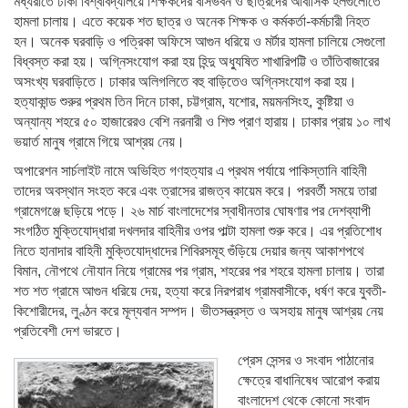
মধ্যরাতে ঢাকা বিশ্ববিদ্যালয়ে শিক্ষকদের বাসভবন ও ছাত্রদের আবাসিক হলগুলোতে
হামলা চালায়। এতে কয়েক শত ছাত্র ও অনেক শিক্ষক ও কর্মকর্তা-কর্মচারী নিহত
হন। অনেক ঘরবাড়ি ও পত্রিকা অফিসে আগুন ধরিয়ে ও মর্টার হামলা চালিয়ে সেগুলো
বিধ্বস্ত করা হয়। অগ্নিসংযোগ করা হয় হিন্দু অধ্যুষিত শাখারিপট্টি ও তাঁতিবাজারের
অসংখ্য ঘরবাড়িতে। ঢাকার অলিগলিতে বহু বাড়িতেও অগ্নিসংযোগ করা হয়।
হত্যাকান্ড শুরুর প্রথম তিন দিনে ঢাকা, চট্টগ্রাম, যশোর, ময়মনসিংহ, কুষ্টিয়া ও
অন্যান্য শহরে ৫০ হাজারেরও বেশি নরনারী ও শিশু প্রাণ হারায়। ঢাকার প্রায় ১০ লাখ
ভয়ার্ত মানুষ গ্রামে গিয়ে আশ্রয় নেয়।
অপারেশন সার্চলাইট নামে অভিহিত গণহত্যার এ প্রথম পর্যায়ে পাকিস্তানি বাহিনী
তাদের অবস্থান সংহত করে এবং ত্রাসের রাজত্ব কায়েম করে। পরবর্তী সময়ে তারা
গ্রামেগঞ্জে ছড়িয়ে পড়ে। ২৬ মার্চ বাংলাদেশের স্বাধীনতার ঘোষণার পর দেশব্যাপী
সংগঠিত মুক্তিযোদ্ধারা দখলদার বাহিনীর ওপর পাল্টা হামলা শুরু করে। এর প্রতিশোধ
নিতে হানাদার বাহিনী মুক্তিযোদ্ধাদের শিবিরসমূহ গুঁড়িয়ে দেয়ার জন্য আকাশপথে
বিমান, নৌপথে নৌযান নিয়ে গ্রামের পর গ্রাম, শহরের পর শহরে হামলা চালায়। তারা
শত শত গ্রামে আগুন ধরিয়ে দেয়, হত্যা করে নিরপরাধ গ্রামবাসীকে, ধর্ষণ করে যুবতী-
কিশোরীদের, লুণ্ঠন করে মূল্যবান সম্পদ। ভীতসন্ত্রস্ত ও অসহায় মানুষ আশ্রয় নেয়
প্রতিবেশী দেশ ভারতে।
প্রেস সেন্সর ও সংবাদ পাঠানোর
ক্ষেত্রে বাধানিষেধ আরোপ করায়
বাংলাদেশ থেকে কোনো সংবাদ