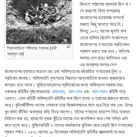
বিদেশে পাঠানোর ব্যবস্থা ছিল না।
সে কারণেই বিশ্ব সম্প্রদায়
বাংলাদেশের হত্যাযজ্ঞ সম্পর্কে
শুরুতে কিছু জানতে পারে নি।
কিন্তু ১৯৭১ সালের জুলাই মাস
থেকে ছবিসহ বিদেশি সংবাদপত্র
বাংলাদেশের গণহত্যার প্রতিবেদন
শিয়ালবাড়িতে শহীদদের গণকবর [
ছবি:
প্রকাশ করতে শুরু করে। কতিপয়
আমানুল হক
]
সদস্য-দেশ ছাড়া জাতিসংঘ এবং
এর অপরাপর সদস্য-দেশ
বাংলাদেশের ব্যাপারে সচেতন হয় এবং পাকিস্তানের বর্বরোচিত গণহত্যার নিন্দা ও
প্রতিবাদ জানায়। পাকিস্তানি নৃশংসতার বিরুদ্ধে আন্তর্জাতিক জনমত ক্রমান্বয়ে
জাগ্রত হতে থাকে। মুক্তিযোদ্ধাদের প্রতিরোধের জন্য পাকিস্তান সরকার তার
দখলদার বাহিনীর পৃষ্ঠপোষকতায়
রাজাকার
,
আল
-বদর
এবং
আল
-শামস
বাহিনী গড়ে
তোলে। এসব বাহিনী পাকিস্তানি বাহিনীর সঙ্গে মিলে হত্যা ও ত্রাসের রাজত্ব কায়েম
করে। বুদ্ধিজীবীসহ অনেক লোককে তারা জিজ্ঞাসাবাদের নামে ধরে নিয়ে যায় এবং এঁদের
খুব কমই জীবিত অবস্থায় বাড়ি ফিরে আসেন। তাঁদের গণহত্যা ক্যাম্পে নিয়ে অকথ্য
নির্যাতন করা হয়, ব্যায়নেট দ্বারা খুঁচিয়ে তাদের দেহ ক্ষতবিক্ষত করে শেষ পর্যন্ত গুলি
করে হত্যা করে। মুক্তিবাহিনী ও তাদের সমর্থকদের ধূলিসাৎ করে দেয়াই ছিল গণহত্যার
প্রধান লক্ষ্য। ১৯৭১ সালের ১৬ ডিসেম্বর পাকিস্তানি বাহিনীর আত্মসমর্পণের মধ্য