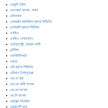
এজেন্সি হাউস
এডওয়ার্ড কলেজ, পাবনা
এতিমখানা
এনআরবি কমার্শিয়াল ব্যাংক লিমিটেড
এনআরবি ব্যাংক লিমিটেড
এনজিও
এনজিও ফেডারেশন
এনায়েতপুরী, আহমদ আলী
এন্টাসিড
এফবিসিসিআই
এবডো
এবি ব্যাংক লিমিটেড
এভিয়ান ইনফ্লুয়েঞ্জা
এম.এন রায়
এম.এম আলী কলেজ
এম.এম কলেজ
এম.সি কলেজ
এমারেল্ড থিয়েটার
এয়ারপোর্ট থানা