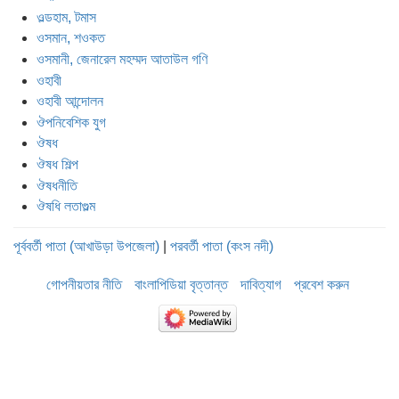
ওল্ডহাম, টমাস
ওসমান, শওকত
ওসমানী, জেনারেল মহম্মদ আতাউল গণি
ওহাবী
ওহাবী আন্দোলন
ঔপনিবেশিক যুগ
ঔষধ
ঔষধ শিল্প
ঔষধনীতি
ঔষধি লতাগুল্ম
পূর্ববর্তী পাতা (আখাউড়া উপজেলা)
|
পরবর্তী পাতা (কংস নদী)
গোপনীয়তার নীতি
বাংলাপিডিয়া বৃত্তান্ত
দাবিত্যাগ
প্রবেশ করুন