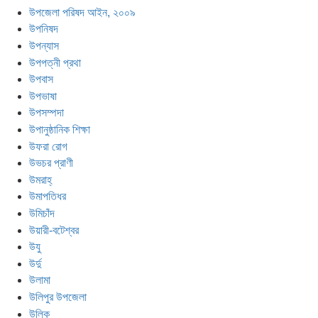
উপজেলা পরিষদ আইন, ২০০৯
উপনিষদ
উপন্যাস
উপপত্নী প্রথা
উপবাস
উপভাষা
উপসম্পদা
উপানুষ্ঠানিক শিক্ষা
উফরা রোগ
উভচর প্রাণী
উমরাহ্
উমাপতিধর
উমিচাঁদ
উয়ারী-বটেশ্বর
উযু
উর্দু
উলামা
উলিপুর উপজেলা
উল্কি