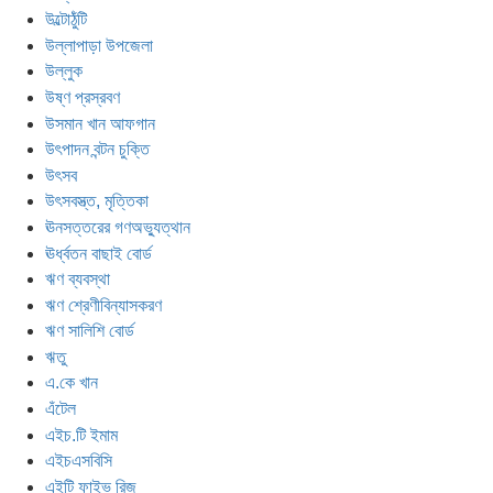
উল্টোঠুঁটি
উল্লাপাড়া উপজেলা
উল্লুক
উষ্ণ প্রস্রবণ
উসমান খান আফগান
উৎপাদন বন্টন চুক্তি
উৎসব
উৎসবস্ত্ত, মৃত্তিকা
ঊনসত্তরের গণঅভ্যুত্থান
ঊর্ধ্বতন বাছাই বোর্ড
ঋণ ব্যবস্থা
ঋণ শ্রেণীবিন্যাসকরণ
ঋণ সালিশি বোর্ড
ঋতু
এ.কে খান
এঁটেল
এইচ.টি ইমাম
এইচএসবিসি
এইটি ফাইভ রিজ