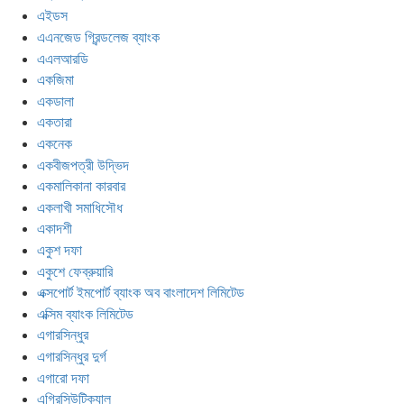
এইডস
এএনজেড গ্রিন্ডলেজ ব্যাংক
এএলআরডি
একজিমা
একডালা
একতারা
একনেক
একবীজপত্রী উদ্ভিদ
একমালিকানা কারবার
একলাখী সমাধিসৌধ
একাদশী
একুশ দফা
একুশে ফেব্রুয়ারি
এক্সপোর্ট ইমপোর্ট ব্যাংক অব বাংলাদেশ লিমিটেড
এক্সিম ব্যাংক লিমিটেড
এগারসিন্ধুর
এগারসিন্ধুর দুর্গ
এগারো দফা
এগ্রিসিউটিক্যাল