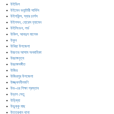
উইভিল
উইমেন ভলান্টারী সার্ভিস
উইলকিন্স, স্যার চার্লস
উইলসন, হোরেস হ্যামেন
উইলিংডন, লর্ড
উকিল, আবদুল মালেক
উকুন
উখিয়া উপজেলা
উচ্চতর আসাম অববাহিকা
উচ্চাঙ্গনৃত্য
উচ্চাঙ্গসঙ্গীত
উজির
উজিরপুর উপজেলা
উজ্জ্বলনীলমণি
উড-এর শিক্ষা প্রস্তাব
উড়াল সেতু
উড়িষ্যা
উড়ুক্কু মাছ
উত্তরখান থানা