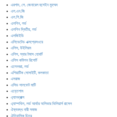
এরশাদ, লে. জেনারেল হুসেইন মুহম্মদ
এল.এন.জি
এল.পি.জি
এলগিন, লর্ড
এলগিন দ্বিতীয়, লর্ড
এলজিইডি
এলিভেটেড এক্সপ্রেসওয়ে
এলিস, উইলিয়ম
এলিস, স্যার টমাস হোবার্ট
এলিস কমিশন রিপোর্ট
এলেনবরা, লর্ড
এশিয়াটিক সোসাইটি, কলকাতা
এসরাজ
এসিড সালফেট মাটি
এহ্তেশাম
এ্যানথ্রাক্স
এ্যাম্পথিল, লর্ড আর্থার অলিভার ভিলিয়ার্স রাসেল
ঐক্যবদ্ধ নারী সমাজ
ঐতিহাসিক চিত্র