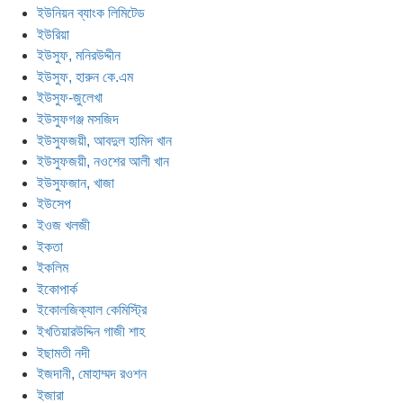
ইউনিয়ন ব্যাংক লিমিটেড
ইউরিয়া
ইউসুফ, মনিরউদ্দীন
ইউসুফ, হারুন কে.এম
ইউসুফ-জুলেখা
ইউসুফগঞ্জ মসজিদ
ইউসুফজয়ী, আবদুল হামিদ খান
ইউসুফজয়ী, নওশের আলী খান
ইউসুফজান, খাজা
ইউসেপ
ইওজ খলজী
ইকতা
ইকলিম
ইকোপার্ক
ইকোলজিক্যাল কেমিস্ট্রি
ইখতিয়ারউদ্দিন গাজী শাহ
ইছামতী নদী
ইজদানী, মোহাম্মদ রওশন
ইজারা