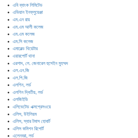
এবি ব্যাংক লিমিটেড
এভিয়ান ইনফ্লুয়েঞ্জা
এম.এন রায়
এম.এম আলী কলেজ
এম.এম কলেজ
এম.সি কলেজ
এমারেল্ড থিয়েটার
এয়ারপোর্ট থানা
এরশাদ, লে. জেনারেল হুসেইন মুহম্মদ
এল.এন.জি
এল.পি.জি
এলগিন, লর্ড
এলগিন দ্বিতীয়, লর্ড
এলজিইডি
এলিভেটেড এক্সপ্রেসওয়ে
এলিস, উইলিয়ম
এলিস, স্যার টমাস হোবার্ট
এলিস কমিশন রিপোর্ট
এলেনবরা, লর্ড