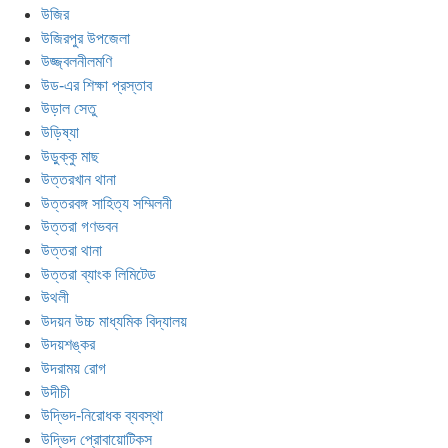
উজির
উজিরপুর উপজেলা
উজ্জ্বলনীলমণি
উড-এর শিক্ষা প্রস্তাব
উড়াল সেতু
উড়িষ্যা
উড়ুক্কু মাছ
উত্তরখান থানা
উত্তরবঙ্গ সাহিত্য সম্মিলনী
উত্তরা গণভবন
উত্তরা থানা
উত্তরা ব্যাংক লিমিটেড
উথলী
উদয়ন উচ্চ মাধ্যমিক বিদ্যালয়
উদয়শঙ্কর
উদরাময় রোগ
উদীচী
উদ্ভিদ-নিরোধক ব্যবস্থা
উদ্ভিদ প্রোবায়োটিকস