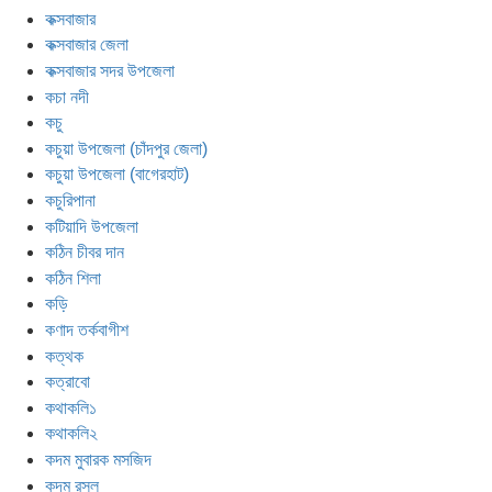
কক্সবাজার
কক্সবাজার জেলা
কক্সবাজার সদর উপজেলা
কচা নদী
কচু
কচুয়া উপজেলা (চাঁদপুর জেলা)
কচুয়া উপজেলা (বাগেরহাট)
কচুরিপানা
কটিয়াদি উপজেলা
কঠিন চীবর দান
কঠিন শিলা
কড়ি
কণাদ তর্কবাগীশ
কত্থক
কত্রাবো
কথাকলি১
কথাকলি২
কদম মুবারক মসজিদ
কদম রসুল