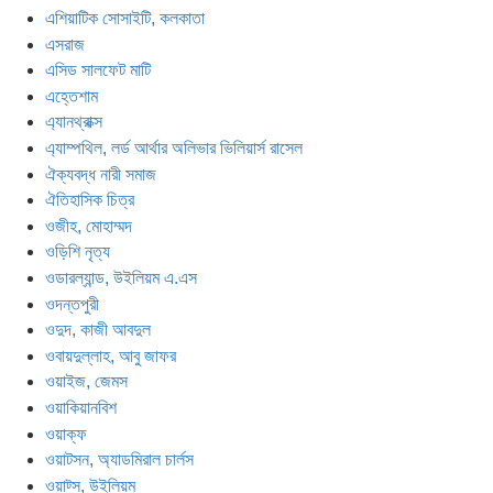
এশিয়াটিক সোসাইটি, কলকাতা
এসরাজ
এসিড সালফেট মাটি
এহ্তেশাম
এ্যানথ্রাক্স
এ্যাম্পথিল, লর্ড আর্থার অলিভার ভিলিয়ার্স রাসেল
ঐক্যবদ্ধ নারী সমাজ
ঐতিহাসিক চিত্র
ওজীহ, মোহাম্মদ
ওড়িশি নৃত্য
ওডারল্যান্ড, উইলিয়ম এ.এস
ওদন্তপুরী
ওদুদ, কাজী আবদুল
ওবায়দুল্লাহ, আবু জাফর
ওয়াইজ, জেমস
ওয়াকিয়ানবিশ
ওয়াক্ফ
ওয়াটসন, অ্যাডমিরাল চার্লস
ওয়াট্স, উইলিয়ম