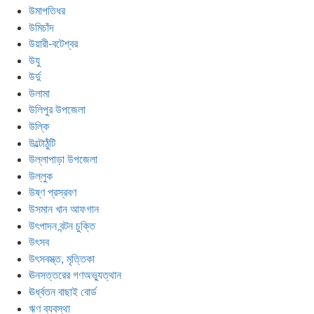
উমাপতিধর
উমিচাঁদ
উয়ারী-বটেশ্বর
উযু
উর্দু
উলামা
উলিপুর উপজেলা
উল্কি
উল্টোঠুঁটি
উল্লাপাড়া উপজেলা
উল্লুক
উষ্ণ প্রস্রবণ
উসমান খান আফগান
উৎপাদন বন্টন চুক্তি
উৎসব
উৎসবস্ত্ত, মৃত্তিকা
ঊনসত্তরের গণঅভ্যুত্থান
ঊর্ধ্বতন বাছাই বোর্ড
ঋণ ব্যবস্থা