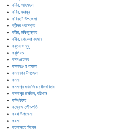
কবির, আহমদুল
কবির, হুমায়ুন
কবিরহাট উপজেলা
কবীন্দ্র পরমেশ্বর
কবীর, মফিজুল্লাহ
কবীর, রোকেয়া রহমান
কবুতর ও ঘুঘু
কবুলিয়ত
কমনওয়েলথ
কমলগঞ্জ উপজেলা
কমলনগর উপজেলা
কমলা
কমলাপুর ধর্মরাজিক বৌদ্ধবিহার
কমলাপুর মসজিদ, বরিশাল
কম্পিউটার
কম্বোজ গৌড়পতি
কয়রা উপজেলা
কয়লা
কয়লাস্তর মিথেন