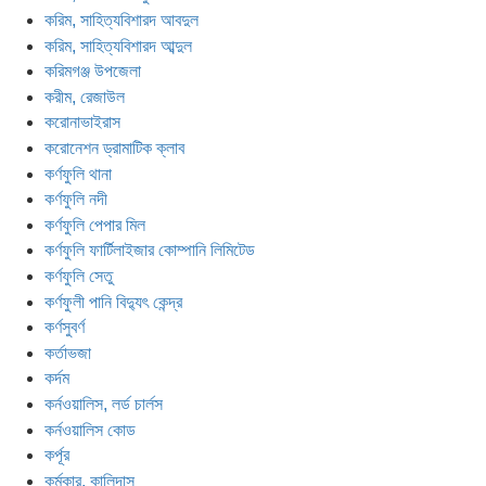
করিম, সাহিত্যবিশারদ আবদুল
করিম, সাহিত্যবিশারদ আব্দুল
করিমগঞ্জ উপজেলা
করীম, রেজাউল
করোনাভাইরাস
করোনেশন ড্রামাটিক ক্লাব
কর্ণফুলি থানা
কর্ণফুলি নদী
কর্ণফুলি পেপার মিল
কর্ণফুলি ফার্টিলাইজার কোম্পানি লিমিটেড
কর্ণফুলি সেতু
কর্ণফুলী পানি বিদ্যুৎ কেন্দ্র
কর্ণসুবর্ণ
কর্তাভজা
কর্দম
কর্নওয়ালিস, লর্ড চার্লস
কর্নওয়ালিস কোড
কর্পূর
কর্মকার, কালিদাস