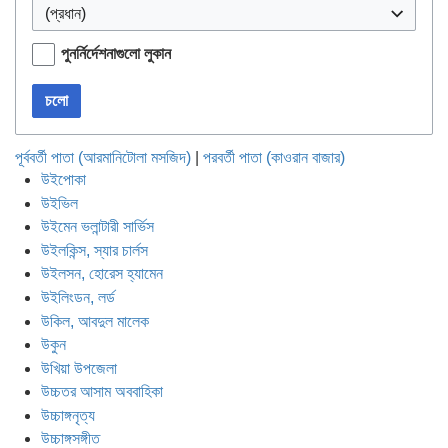
(প্রধান)
পুনর্নির্দেশনাগুলো লুকান
চলো
পূর্ববর্তী পাতা (আরমানিটোলা মসজিদ)
|
পরবর্তী পাতা (কাওরান বাজার)
উইপোকা
উইভিল
উইমেন ভলান্টারী সার্ভিস
উইলকিন্স, স্যার চার্লস
উইলসন, হোরেস হ্যামেন
উইলিংডন, লর্ড
উকিল, আবদুল মালেক
উকুন
উখিয়া উপজেলা
উচ্চতর আসাম অববাহিকা
উচ্চাঙ্গনৃত্য
উচ্চাঙ্গসঙ্গীত