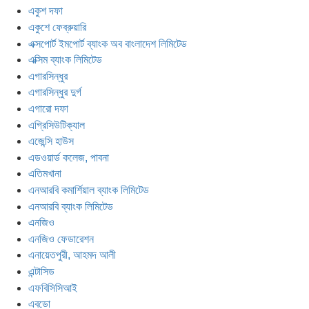
একুশ দফা
একুশে ফেব্রুয়ারি
এক্সপোর্ট ইমপোর্ট ব্যাংক অব বাংলাদেশ লিমিটেড
এক্সিম ব্যাংক লিমিটেড
এগারসিন্ধুর
এগারসিন্ধুর দুর্গ
এগারো দফা
এগ্রিসিউটিক্যাল
এজেন্সি হাউস
এডওয়ার্ড কলেজ, পাবনা
এতিমখানা
এনআরবি কমার্শিয়াল ব্যাংক লিমিটেড
এনআরবি ব্যাংক লিমিটেড
এনজিও
এনজিও ফেডারেশন
এনায়েতপুরী, আহমদ আলী
এন্টাসিড
এফবিসিসিআই
এবডো