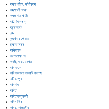
কদম শরীফ, মুর্শিদাবাদ
কদমতলী থানা
কদল খান গাজী
কন্টি, নিকল দ্য
কন্ডেনসেট
কন্দ
কন্দর্পনারায়ণ রায়
কন্দাল ফসল
কপিরাইট
কপোতাক্ষ নদ
কবরী, সারাহ বেগম
কবি কংক
কবি নজরুল সরকারি কলেজ
কবিকর্ণপূর
কবিগান
কবিতা
কবিতাকুসুমাবলী
কবিতার্কিক
কবির, আলমগীর