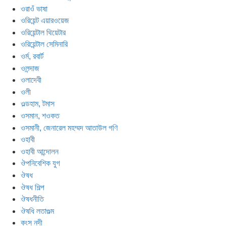
ওরাওঁ ভাষা
ওরিয়েন্ট এয়ারওয়েজ
ওরিয়েন্টাল থিয়েটার
ওরিয়েন্টাল সেমিনারি
ওর্ম, রবার্ট
ওলন্দাজ
ওলাদেবী
ওলী
ওল্ডহাম, টমাস
ওসমান, শওকত
ওসমানী, জেনারেল মহম্মদ আতাউল গণি
ওহাবী
ওহাবী আন্দোলন
ঔপনিবেশিক যুগ
ঔষধ
ঔষধ শিল্প
ঔষধনীতি
ঔষধি লতাগুল্ম
কংস নদী