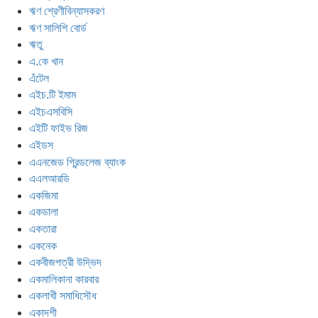
ঋণ শ্রেণীবিন্যাসকরণ
ঋণ সালিশি বোর্ড
ঋতু
এ.কে খান
এঁটেল
এইচ.টি ইমাম
এইচএসবিসি
এইটি ফাইভ রিজ
এইডস
এএনজেড গ্রিন্ডলেজ ব্যাংক
এএলআরডি
একজিমা
একডালা
একতারা
একনেক
একবীজপত্রী উদ্ভিদ
একমালিকানা কারবার
একলাখী সমাধিসৌধ
একাদশী