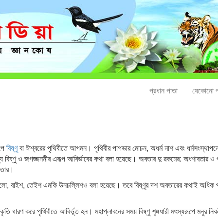
প্রধান পাতা
যেকোনো প
ূপে
বিষ্ণু
বা ঈশ্বরের পৃথিবীতে আগমন। পৃথিবীর পাপভার মোচন, অধর্ম নাশ এবং ধর্মসংস্থাপনের
্যে বিষ্ণু ও জগজ্জননীর এরূপ আবির্ভাবের কথা বলা হয়েছে। অবতার দু রকমের: অংশাবতার ও প
াবতার।
 ষোলো, বাইশ, তেইশ এমকি ঊনচল্লিশও বলা হয়েছে। তবে বিষ্ণুর দশ অবতারের কথাই অধিক প্
ি ধারণ করে পৃথিবীতে আবির্ভূত হন। মহাপ্লাবনের সময় বিষ্ণু শৃঙ্গধারী মৎস্যরূপে মনুর নিকট