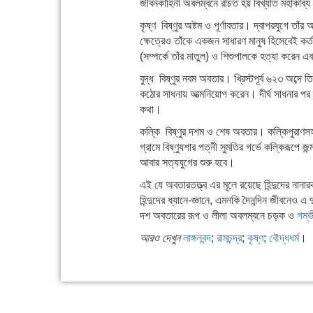
জীবনকাহিনী অবলম্বনে রচিত হয় বিখ্যাত মহাকাব্য
কৃষ্ণ বিষ্ণুর অষ্টম ও পূর্ণাবতার। দ্বাপরযুগে তাঁ
ক্ষেত্রেও তাঁকে একজন সাধারণ মানুষ হিসেবেই কর
(সম্পর্কে তাঁর মাতুল) ও শিশুপালকে হত্যা করেন এ
বুদ্ধ বিষ্ণুর নবম অবতার। খ্রিস্টপূর্ব ৬২৩ অব্দে
কঠোর সাধনায় আত্মনিয়োগ করেন। দীর্ঘ সাধনার পর 
কথা।
কল্কি বিষ্ণুর দশম ও শেষ অবতার। কল্কিপুরাণস
গ্রামে বিষ্ণুযশার পত্নী সুমতির গর্ভে কল্কিরূপে
আবার সত্যযুগের শুরু হবে।
এই যে অবতারতত্ত্ব এর মূলে রয়েছে হিন্দুদের নান
হিন্দুদের ধ্যানে-জ্ঞানে, এমনকি দৈনন্দিন জীবন
দশ অবতারের রূপ ও লীলা অবলম্বনে চড়ক ও
গম্ভ
আরও দেখুন
লাঙ্গলবন্দ
;
রামচন্দ্র
;
কৃষ্ণ
;
বৌদ্ধধর্ম
।