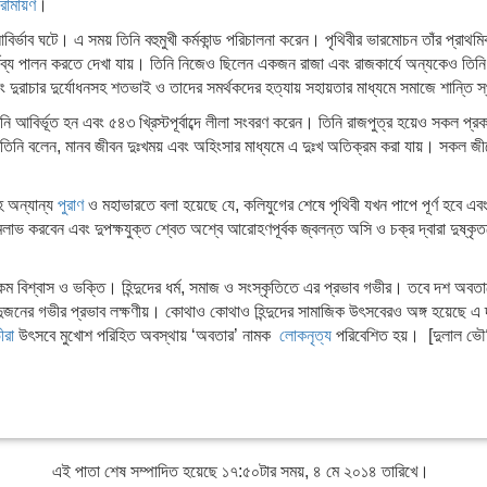
রামায়ণ
।
র আবির্ভাব ঘটে। এ সময় তিনি বহুমুখী কর্মকান্ড পরিচালনা করেন। পৃথিবীর ভারমোচন তাঁর প্রা
্তব্য পালন করতে দেখা যায়। তিনি নিজেও ছিলেন একজন রাজা এবং রাজকার্যে অন্যকেও তিনি
বং দুরাচার দুর্যোধনসহ শতভাই ও তাদের সমর্থকদের হত্যায় সহায়তার মাধ্যমে সমাজে শান্তি
 তিনি আবির্ভূত হন এবং ৫৪৩ খ্রিস্টপূর্বাব্দে লীলা সংবরণ করেন। তিনি রাজপুত্র হয়েও সকল প্
তিনি বলেন, মানব জীবন দুঃখময় এবং অহিংসার মাধ্যমে এ দুঃখ অতিক্রম করা যায়। সকল জীবের 
হ অন্যান্য
পুরাণ
ও মহাভারতে বলা হয়েছে যে, কলিযুগের শেষে পৃথিবী যখন পাপে পূর্ণ হবে এবং
 জন্মলাভ করবেন এবং দুপক্ষযুক্ত শ্বেত অশ্বে আরোহণপূর্বক জ্বলন্ত অসি ও চক্র দ্বারা দুষ্
ারকম বিশ্বাস ও ভক্তি। হিন্দুদের ধর্ম, সমাজ ও সংস্কৃতিতে এর প্রভাব গভীর। তবে দশ অবতার
েও এ দুজনের গভীর প্রভাব লক্ষণীয়। কোথাও কোথাও হিন্দুদের সামাজিক উৎসবেরও অঙ্গ হয়ে
ীরা
উৎসবে মুখোশ পরিহিত অবস্থায় ‘অবতার’ নামক
লোকনৃত্য
পরিবেশিত হয়। [দুলাল ভৌ
এই পাতা শেষ সম্পাদিত হয়েছে ১৭:৫০টার সময়, ৪ মে ২০১৪ তারিখে।