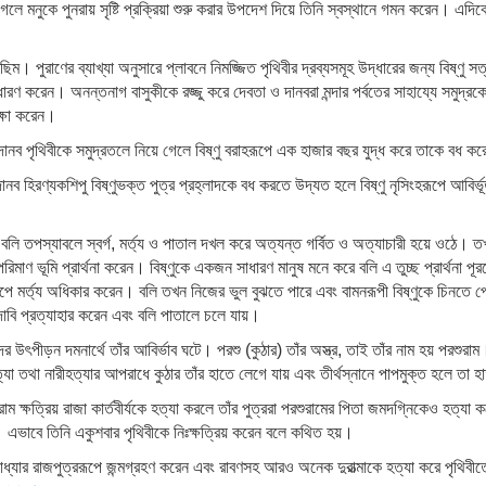
লে মনুকে পুনরায় সৃষ্টি প্রক্রিয়া শুরু করার উপদেশ দিয়ে তিনি স্বস্থানে গমন করেন। এদিকে
কাছিম। পুরাণের ব্যাখ্যা অনুসারে প্লাবনে নিমজ্জিত পৃথিবীর দ্রব্যসমূহ উদ্ধারের জন্য বিষ্ণু স
শে ধারণ করেন। অনন্তনাগ বাসুকীকে রজ্জু করে দেবতা ও দানবরা মন্দার পর্বতের সাহায্যে সম
ক্ষা করেন।
দানব পৃথিবীকে সমুদ্রতলে নিয়ে গেলে বিষ্ণু বরাহরূপে এক হাজার বছর যুদ্ধ করে তাকে বধ ক
দানব হিরণ্যকশিপু বিষ্ণুভক্ত পুত্র প্রহ্লাদকে বধ করতে উদ্যত হলে বিষ্ণু নৃসিংহরূপে আবির্ভূ
 বলি তপস্যাবলে স্বর্গ, মর্ত্য ও পাতাল দখল করে অত্যন্ত গর্বিত ও অত্যাচারী হয়ে ওঠে। 
িমাণ ভূমি প্রার্থনা করেন। বিষ্ণুকে একজন সাধারণ মানুষ মনে করে বলি এ তুচ্ছ প্রার্থনা পূরণ
েপে মর্ত্য অধিকার করেন। বলি তখন নিজের ভুল বুঝতে পারে এবং বামনরূপী বিষ্ণুকে চিনতে পেরে ক
 দাবি প্রত্যাহার করেন এবং বলি পাতালে চলে যায়।
়দের উৎপীড়ন দমনার্থে তাঁর আবির্ভাব ঘটে। পরশু (কুঠার) তাঁর অস্ত্র, তাই তাঁর নাম হয় পরশ
যা তথা নারীহত্যার আপরাধে কুঠার তাঁর হাতে লেগে যায় এবং তীর্থস্নানে পাপমুক্ত হলে তা 
ক্ষত্রিয় রাজা কার্তবীর্যকে হত্যা করলে তাঁর পুত্ররা পরশুরামের পিতা জমদগ্নিকেও হত্যা
। এভাবে তিনি একুশবার পৃথিবীকে নিঃক্ষত্রিয় করেন বলে কথিত হয়।
্যার রাজপুত্ররূপে জন্মগ্রহণ করেন এবং রাবণসহ আরও অনেক দুরাত্মাকে হত্যা করে পৃথিবীতে