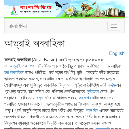
বাংলাপিডিয়া
Toggle
navigat
আত্রাই অববাহিকা
English
আত্রাই অববাহিকা
(Atrai Basin) একটি ক্ষুদ্র ভূ-প্রাকৃতিক একক
যা
আত্রাই
এবং
গঙ্গা
নদীর মিশ্র পললগঠিত নিচু এলাকায় অবস্থিত। এ অববাহিকা
ভর অববাহিকা
নামেও পরিচিত; ‘ভর’ শব্দের অর্থ নিচু ভূমি। আত্রাই নদীর উত্তরের
ভূমিরূপ প্রধানত সমতল, তবে নদীর দক্ষিণে অবস্থিত ভূ-প্রকৃতি তে প্লাবনভূমি
শৈলশিরাসমূহ এবং সুবিস্তৃত অববাহিকা বিদ্যমান। মৃত্তিকা বৈশিষ্ট্যে ভারি
কর্দম
-এর
প্রাধান্য রয়েছে, তবে দক্ষিণ এবং পশ্চিমের শৈলশিরাসমূহের
মৃত্তিকা
দোঅাঁশ
প্রকৃতির। বর্ষার সময়
যমুনা
নদীর অতিরিক্ত প্রবাহ
হুরাসাগর
নদীর মধ্য দিয়ে
প্রবাহিত হওয়ার সময়কালে এ ভূ-প্রাকৃতিক অঞ্চলের নিষ্কাশন ব্যবস্থা আবদ্ধ হয়ে
পড়ে। পূর্বে মৌসুমি বন্যার মাত্রা ছিল গভীর এবং বিস্তৃত
চলন বিল
এলাকা সারাবছরই
জলমগ্ন থাকত। পরবর্তী সময়ে ১৯৬০ সাল থেকে পোল্ডার নির্মাণের ফলে এ এলাকার
নিষ্কাশন ব্যবস্থা অনেকাংশে উন্নতি লাভ করে। তা সত্ত্বেও কখনও কখনও