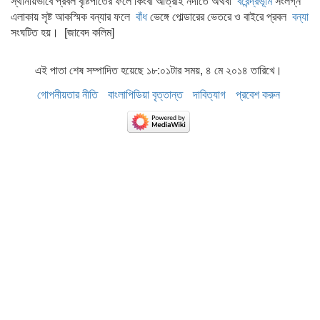
স্থানীয়ভাবে প্রবল বৃষ্টিপাতের ফলে কিংবা আত্রাই নদীতে অথবা
বরেন্দ্রভূমি
সংলগ্ন
এলাকায় সৃষ্ট আকস্মিক বন্যার ফলে
বাঁধ
ভেঙ্গে পোল্ডারের ভেতরে ও বাইরে প্রবল
বন্যা
সংঘটিত হয়। [জাবেদ কলিম]
এই পাতা শেষ সম্পাদিত হয়েছে ১৮:০১টার সময়, ৪ মে ২০১৪ তারিখে।
গোপনীয়তার নীতি
বাংলাপিডিয়া বৃত্তান্ত
দাবিত্যাগ
প্রবেশ করুন