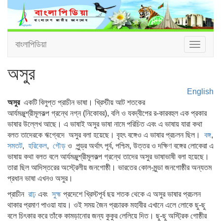
বাংলাপিডিয়া
Toggle
navigat
অসুর
English
অসুর
একটি বিলুপ্ত প্রাচীন ভাষা। খ্রিস্টীয় আট শতকের
আর্যমঞ্জুশ্রীমূলকল্প গ্রন্থে নগ্ন (নিকোবর), বলি ও যবদ্বীপের র-কারবহুল এক প্রকার
ভাষার উল্লেখ আছে। এ ভাষাই অসুর ভাষা নামে পরিচিত এবং এ ভাষায় যারা কথা
বলত তাদেরকে ঋগ্বেদে অসুর বলা হয়েছে। বৃহৎ বঙ্গেও এ ভাষার প্রচলন ছিল।
বঙ্গ
,
সমতট
,
হরিকেল
,
গৌড়
ও পুন্ড্র অর্থাৎ পূর্ব, পশ্চিম, উত্তর ও দক্ষিণ বঙ্গের লোকেরা এ
ভাষায় কথা বলত বলে আর্যমঞ্জুশ্রীমূলকল্প গ্রন্থে তাদের অসুর ভাষাভাষী বলা হয়েছে।
তারা ছিল আদিস্তরের অস্ট্রেলীয় জনগোষ্ঠী। ভারতের কোল-মুন্ডা জনগোষ্ঠীর অন্যতম
প্রধান ভাষা এখনও অসুর।
প্রাচীন
রাঢ়
এবং
সুহ্ম
প্রদেশে খ্রিস্টপূর্ব ছয় শতক থেকে এ অসুর ভাষার প্রচলন
থাকার প্রমাণ পাওয়া যায়। ওই সময় জৈন প্রচারক মহাবীর এখানে এলে লোকে ছু-ছু
বলে চিৎকার করে তাঁকে কামড়ানোর জন্য কুকুর লেলিয়ে দিত। ছু-ছু অস্ট্রিক গোষ্ঠীর