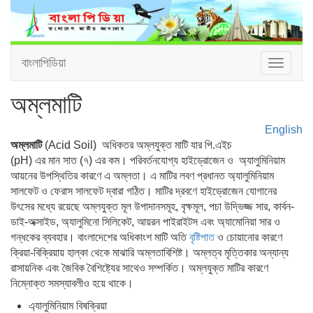
বাংলাপিডিয়া
Toggle
navigat
অম্লমাটি
English
অম্লমাটি
(Acid Soil) অধিকতর অম্লযুক্ত মাটি যার পি.এইচ
(pH) এর মান সাত (৭) এর কম। পরিবর্তনযোগ্য হাইড্রোজেন ও অ্যালুমিনিয়াম
আয়নের উপস্থিতির কারণে এ অম্লতা। এ মাটির লবণ প্রধানত অ্যালুমিনিয়াম
সালফেট ও ফেরাস সালফেট দ্বারা গঠিত। মাটির দ্রবণে হাইড্রোজেন যোগানের
উৎসের মধ্যে রয়েছে অম্লযুক্ত মূল উপাদানসমূহ, বৃক্ষমূল, পচা উদ্ভিজ্জ সার, কার্বন-
ডাই-অক্সাইড, অ্যালুমিনো সিলিকেট, আয়রন পাইরাইটস এবং অ্যামোনিয়া সার ও
গন্ধকের ব্যবহার। বাংলাদেশের অধিকাংশ মাটি অতি
বৃষ্টিপাত
ও চোয়ানোর কারণে
ক্রিয়া-বিক্রিয়ায় হাল্কা থেকে মাঝারি অম্লতাবিশিষ্ট। অম্লত্ব মৃত্তিকার অন্যান্য
রাসায়নিক এবং জৈবিক বৈশিষ্ট্যের সাথেও সম্পর্কিত। অম্লযুক্ত মাটির কারণে
নিম্নোক্ত সমস্যাবলীও হয়ে থাকে।
এ্যালুমিনিয়াম বিষক্রিয়া