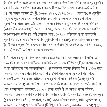
ইংরেজি ব্যতীত অন্যান্য ভাষার সঙ্গে বাংলা ভাষার দ্বিভাষিক অভিধানের মধ্যে কেন্দ্রীয়
বাঙ্লা উন্নয়ন বোর্ড ও ঢাকা বাংলা একাডেমী প্রকাশিত ৪ খন্ডের বাংলা-উর্দু অভিধান
(এ এম ফয়েজ আহ্মদ চৌধুরী, ১৯৬৬, ১৯৭০, ১৯৭৫, ১৯৮০; প্রথম দু-খন্ড কেন্দ্রীয়
বাঙ্লা উন্নয়ন বোর্ড থেকে প্রকাশিত এবং শেষ দু-খন্ড বাংলা একাডেমী থেকে
প্রকাশিত), বাংলা একাডেমী ঢাকা থেকে প্রকাশিত চার খন্ডের আরবী-বাংলা অভিধান
(আলাউদ্দীন আল আযহারী, ১৯৭০, ১৯৭২, ১৯৭৫, ১৯৮২), মস্কো থেকে প্রকাশিত
রুশ-বাংলা-রুশ অভিধান (ননী ভৌমিক প্রমুখ, ১৯৭৮), পশ্চিমবঙ্গ বাংলা আকাদেমি
প্রকাশিত বাংলা-সাঁওতালি অভিধান (ক্ষুদিরাম দাস, ১৯৯৮), ঢাকা বৌদ্ধ ধর্মীয় কল্যাণ
ট্রাস্ট থেকে প্রকাশিত ২ খন্ডের পালি-বাংলা অভিধান (শান্তরক্ষিত মহাস্থবির, ২০০১,
২০০৮) প্রভৃতি অভিধানের নাম স্মরণযোগ্য।
উনিশ শতকের সূচনা থেকে বাংলা ভাষায় জ্ঞানবিজ্ঞান চর্চা শুরু হওয়ার পরিপ্রেক্ষিতে
একভাষিক বাংলা-বাংলা অভিধানের আবির্ভাব ঘটে। বাংলালিপিতে মুদ্রিত প্রথম বাংলা-
বাংলা অভিধানের নাম বঙ্গভাষাভিধান। এর সংকলক রামচন্দ্র বিদ্যাবাগীশ। ১৮১৭ সালে
কলকাতা থেকে এটি প্রকাশিত হয়। পরে উনিশ শতকের মধ্যে প্রকাশিত আরও
কয়েকটি একভাষিক বাংলা অভিধানের মধ্যে শব্দার্থ প্রকাশাভিধান (তারাচন্দ্র শর্মা,
কলকাতা, ১৮৩৮); বঙ্গভাষাভিধান (রামেশ্বর তর্কালঙ্কার, কলকাতা, ১৮৩৯); বঙ্গাভিধান
(হলধর ন্যায়রত্ন, কলকাতা, ১৮৩৯); শব্দকল্পতরঙ্গিণী (জগন্নাথপ্রসাদ মল্লিক,
কলকাতা, ১৮৪১); শব্দার্থ প্রকাশাভিধান (দিগম্বর ভট্টাচার্য, কলকাতা, ১৮৫২); শব্দাম্বুধি
(মুক্তারাম বিদ্যাবাগীশ, কলকাতা, ১৮৫৪); নূতন অভিধান (জগন্নারায়ণ মুখোপাধ্যায়,
কলকাতা, ১৮৫৬); শব্দসার অভিধান (গিরিশচন্দ্র বিদ্যারত্ন, কলকাতা, ১৮৬১); শব্দসন্দর্ভ