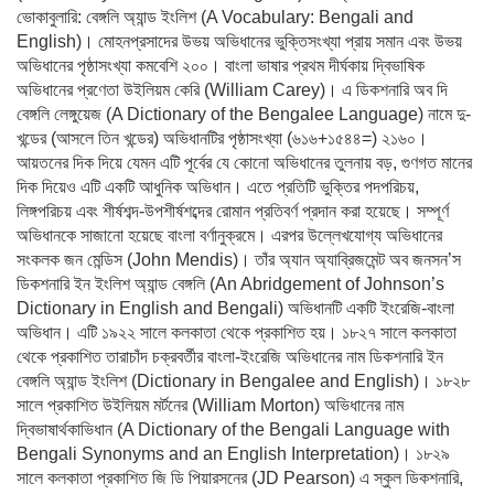
ভোকাবুলারি: বেঙ্গলি অ্যান্ড ইংলিশ (A Vocabulary: Bengali and
English)। মোহনপ্রসাদের উভয় অভিধানের ভুক্তিসংখ্যা প্রায় সমান এবং উভয়
অভিধানের পৃষ্ঠাসংখ্যা কমবেশি ২০০। বাংলা ভাষার প্রথম দীর্ঘকায় দ্বিভাষিক
অভিধানের প্রণেতা উইলিয়ম কেরি (William Carey)। এ ডিকশনারি অব দি
বেঙ্গলি লেঙ্গুয়েজ (A Dictionary of the Bengalee Language) নামে দু-
খন্ডের (আসলে তিন খন্ডের) অভিধানটির পৃষ্ঠাসংখ্যা (৬১৬+১৫৪৪=) ২১৬০।
আয়তনের দিক দিয়ে যেমন এটি পূর্বের যে কোনো অভিধানের তুলনায় বড়, গুণগত মানের
দিক দিয়েও এটি একটি আধুনিক অভিধান। এতে প্রতিটি ভুক্তির পদপরিচয়,
লিঙ্গপরিচয় এবং শীর্ষশব্দ-উপশীর্ষশব্দের রোমান প্রতিবর্ণ প্রদান করা হয়েছে। সম্পূর্ণ
অভিধানকে সাজানো হয়েছে বাংলা বর্ণানুক্রমে। এরপর উল্লেখযোগ্য অভিধানের
সংকলক জন মেন্ডিস (John Mendis)। তাঁর অ্যান অ্যাব্রিজমেন্ট অব জনসন’স
ডিকশনারি ইন ইংলিশ অ্যান্ড বেঙ্গলি (An Abridgement of Johnson’s
Dictionary in English and Bengali) অভিধানটি একটি ইংরেজি-বাংলা
অভিধান। এটি ১৯২২ সালে কলকাতা থেকে প্রকাশিত হয়। ১৮২৭ সালে কলকাতা
থেকে প্রকাশিত তারাচাঁদ চক্রবর্তীর বাংলা-ইংরেজি অভিধানের নাম ডিকশনারি ইন
বেঙ্গলি অ্যান্ড ইংলিশ (Dictionary in Bengalee and English)। ১৮২৮
সালে প্রকাশিত উইলিয়ম মর্টনের (William Morton) অভিধানের নাম
দ্বিভাষার্থকাভিধান (A Dictionary of the Bengali Language with
Bengali Synonyms and an English Interpretation)। ১৮২৯
সালে কলকাতা প্রকাশিত জি ডি পিয়ারসনের (JD Pearson) এ স্কুল ডিকশনারি,