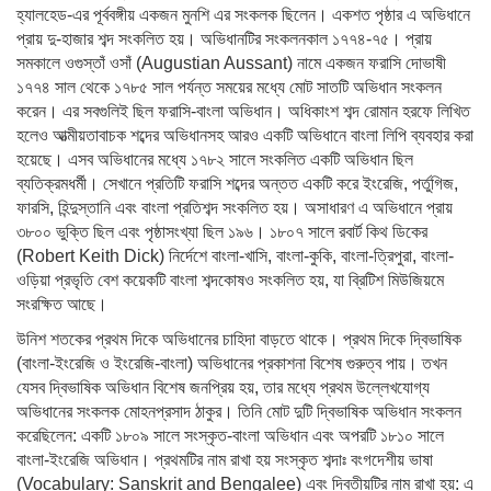
হ্যালহেড-এর পূর্ববঙ্গীয় একজন মুনশি এর সংকলক ছিলেন। একশত পৃষ্ঠার এ অভিধানে
প্রায় দু-হাজার শব্দ সংকলিত হয়। অভিধানটির সংকলনকাল ১৭৭৪-৭৫। প্রায়
সমকালে ওগুস্তাঁ ওসাঁ (Augustian Aussant) নামে একজন ফরাসি দোভাষী
১৭৭৪ সাল থেকে ১৭৮৫ সাল পর্যন্ত সময়ের মধ্যে মোট সাতটি অভিধান সংকলন
করেন। এর সবগুলিই ছিল ফরাসি-বাংলা অভিধান। অধিকাংশ শব্দ রোমান হরফে লিখিত
হলেও আত্মীয়তাবাচক শব্দের অভিধানসহ আরও একটি অভিধানে বাংলা লিপি ব্যবহার করা
হয়েছে। এসব অভিধানের মধ্যে ১৭৮২ সালে সংকলিত একটি অভিধান ছিল
ব্যতিক্রমধর্মী। সেখানে প্রতিটি ফরাসি শব্দের অন্তত একটি করে ইংরেজি, পর্তুগিজ,
ফারসি, হিন্দুস্তানি এবং বাংলা প্রতিশব্দ সংকলিত হয়। অসাধারণ এ অভিধানে প্রায়
৩৮০০ ভুক্তি ছিল এবং পৃষ্ঠাসংখ্যা ছিল ১৯৬। ১৮০৭ সালে রবার্ট কিথ ডিকের
(Robert Keith Dick) নির্দেশে বাংলা-খাসি, বাংলা-কুকি, বাংলা-ত্রিপুরা, বাংলা-
ওড়িয়া প্রভৃতি বেশ কয়েকটি বাংলা শব্দকোষও সংকলিত হয়, যা ব্রিটিশ মিউজিয়মে
সংরক্ষিত আছে।
উনিশ শতকের প্রথম দিকে অভিধানের চাহিদা বাড়তে থাকে। প্রথম দিকে দ্বিভাষিক
(বাংলা-ইংরেজি ও ইংরেজি-বাংলা) অভিধানের প্রকাশনা বিশেষ গুরুত্ব পায়। তখন
যেসব দ্বিভাষিক অভিধান বিশেষ জনপ্রিয় হয়, তার মধ্যে প্রথম উল্লেখযোগ্য
অভিধানের সংকলক মোহনপ্রসাদ ঠাকুর। তিনি মোট দুটি দ্বিভাষিক অভিধান সংকলন
করেছিলেন: একটি ১৮০৯ সালে সংস্কৃত-বাংলা অভিধান এবং অপরটি ১৮১০ সালে
বাংলা-ইংরেজি অভিধান। প্রথমটির নাম রাখা হয় সংস্কৃত শব্দাঃ বংগদেশীয় ভাষা
(Vocabulary: Sanskrit and Bengalee) এবং দ্বিতীয়টির নাম রাখা হয়: এ