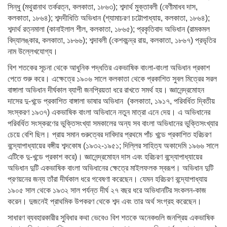
সিন্ধু (মথুরানাথ তর্করত্ন, কলকাতা, ১৮৬৩); শব্দার্থ মুক্তাবলী (বেণীমাধব দাস,
কলকাতা, ১৮৬৪); শব্দদীধিতি অভিধান (শ্যামাচরণ চট্টোপাধ্যায়, কলকাতা, ১৮৬৪);
শব্দার্থ রত্নমালা (কানাইলাল শীল, কলকাতা, ১৮৬৫); প্রকৃতিবাদ অভিধান (রামকমল
বিদ্যালঙ্কার, কলকাতা, ১৮৬৬); শব্দাবলী (কেশবচন্দ্র রায়, কলকাতা, ১৮৬৭) প্রভৃতির
নাম উল্লেখযোগ্য।
বিশ শতকের সূচনা থেকে আধুনিক পদ্ধতির একভাষিক বাংলা-বাংলা অভিধান প্রকাশ
পেতে শুরু করে। এক্ষেত্রে ১৯০৬ সালে কলকাতা থেকে প্রকাশিত সুবল মিত্রের সরল
বাঙ্গালা অভিধান দীর্ঘকাল ব্যাপী জনপ্রিয়তা ধরে রাখতে সমর্থ হয়। জ্ঞানেন্দ্রমোহন
দাসের দু-খন্ডে প্রকাশিত বাঙ্গালা ভাষার অভিধান (কলকাতা, ১৯১৭, পরিবর্ধিত দ্বিতীয়
সংস্করণ ১৯৩৭) একভাষিক বাংলা অভিধানে নতুন মাত্রা এনে দেয়। এ অভিধানের
পরিবর্ধিত সংস্করণের ভুক্তিসংখ্যা সমকালের অন্য সব বাংলা অভিধানের ভুক্তিসংখ্যার
চেয়ে বেশি ছিল। প্রায় সমান গুরুত্বের দাবিদার প্রথমে পাঁচ খন্ডে প্রকাশিত হরিচরণ
বন্দ্যোপাধ্যায়ের বঙ্গীয় শব্দকোষ (১৯৩২-১৯৫১; দিল্লির সাহিত্য অকাদেমি ১৯৬৬ সালে
এটিকে দু-খন্ডে প্রকাশ করে)। জ্ঞানেন্দ্রমোহন দাস এবং হরিচরণ বন্দ্যোপাধ্যায়ের
অভিধান দুটি একভাষিক বাংলা অভিধানের ক্ষেত্রে মাইলফলক স্বরূপ। অভিধান দুটি
প্রণয়নের জন্য তাঁরা দীর্ঘকাল ধরে গবেষণা করেছেন। যেমন হরিচরণ বন্দ্যোপাধ্যায়
১৯০৫ সাল থেকে ১৯৩২ সাল পর্যন্ত দীর্ঘ ২৭ বছর ধরে অভিধানটির সংকলন-কাজ
করেন। দুজনেই প্রাথমিক উপকরণ থেকে শব্দ এবং তার অর্থ সংগ্রহ করেছেন।
সাধারণ ব্যবহারকারীর সুবিধার কথা ভেবেও বিশ শতকে অনেকগুলি জনপ্রিয় একভাষিক