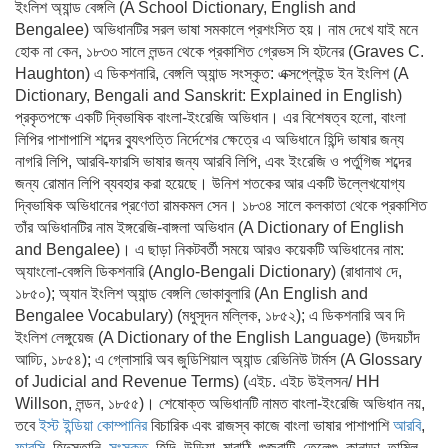
ইংলিশ অ্যান্ড বেঙ্গলি (A School Dictionary, English and
Bengalee) অভিধানটির সরল ভাষা সমকালে প্রশংসিত হয়। নাম দেখে যাই মনে
হোক না কেন, ১৮৩৩ সালে লন্ডন থেকে প্রকাশিত গ্রেভস সি হটনের (Graves C.
Haughton) এ ডিকশনারি, বেঙ্গলি অ্যান্ড সংস্কৃত: এক্সপ্লেইন্ড ইন ইংলিশ (A
Dictionary, Bengali and Sanskrit: Explained in English)
প্রকৃতপক্ষে একটি দ্বিভাষিক বাংলা-ইংরেজি অভিধান। এর বিশেষত্ব হলো, বাংলা
লিপির পাশাপাশি শব্দের ব্যুৎপত্তি নির্দেশের ক্ষেত্রে এ অভিধানে হিন্দি ভাষার জন্য
নাগরি লিপি, আরবি-ফারসি ভাষার জন্য আরবি লিপি, এবং ইংরেজি ও পর্তুগিজ শব্দের
জন্য রোমান লিপি ব্যবহার করা হয়েছে। উনিশ শতকের আর একটি উল্লেখযোগ্য
দ্বিভাষিক অভিধানের প্রণেতা রামকমল সেন। ১৮৩৪ সালে কলকাতা থেকে প্রকাশিত
তাঁর অভিধানটির নাম ইঙ্গরেজি-বাঙ্গলা অভিধান (A Dictionary of English
and Bengalee)। এ ছাড়া নিকটবর্তী সময়ে আরও কয়েকটি অভিধানের নাম:
অ্যাংলো-বেঙ্গলি ডিকশনারি (Anglo-Bengali Dictionary) (রাধানাথ দে,
১৮৫০); অ্যান ইংলিশ অ্যান্ড বেঙ্গলি ভোকাবুলারি (An English and
Bengalee Vocabulary) (মধুসূদন মল্লিক, ১৮৫২); এ ডিকশনারি অব দি
ইংলিশ লেঙ্গুয়েজ (A Dictionary of the English Language) (উদয়চাঁদ
আঢ্ঢি, ১৮৫৪); এ গ্লোসারি অব জুডিশিয়াল অ্যান্ড রেভিনিউ টার্মস (A Glossary
of Judicial and Revenue Terms) (এইচ. এইচ উইলসন/ HH
Willson, লন্ডন, ১৮৫৫)। শেষোক্ত অভিধানটি নামত বাংলা-ইংরেজি অভিধান নয়,
তবে
ইস্ট ইন্ডিয়া কোম্পানির
বিচারিক এবং রাজস্ব কাজে বাংলা ভাষার পাশাপাশি
আরবি
,
ফারসি
, হিন্দুস্তানি,
সংস্কৃত
, হিন্দি, উড়িয়া, মারাঠি, গুজরাটি, তেলেগু, কানাড়া, তামিল,