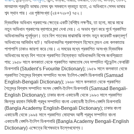
মালয়ালম প্রভৃতি ভাষার যেসব শব্দ সমকালে ব্যবহূত হতো, এ অভিধানে সেসব ভাষার
শব্দ স্থান পায়। এর পৃষ্ঠাসংখ্যা (২৪+৭২৮=) ৭৫২।
দ্বিভাষিক অভিধান প্রকাশের ক্ষেত্রে একটি বৈশিষ্ট্য লক্ষণীয়, তা হলো, মাঝে মাঝে
নতুন অভিধান প্রকাশের ব্যাপারে মন্দা দেখা দেয়। এ অভাব পূরণ করে পূর্বে প্রকাশিত
অভিধানগুলির পুনর্মুদ্রণ। তবে বিশ শতকের মাঝামাঝি নাগাদ নতুন কয়েকটি গুরুত্বপূর্ণ
অভিধানের আবির্ভাব ঘটে। অভিধানগুলির প্রকাশস্থল হিসেবে লন্ডন এবং কলকাতার
পাশাপাশি ঢাকাও জায়গা করে নেয়। এ সময়ের মধ্যে প্রকাশিত অসংখ্য দ্বিভাষিক
অভিধানের মধ্যে বিশ শতকে প্রকাশিত নিম্নোক্ত অভিধানগুলি বিশেষ জনপ্রিয়তা
পায়: ১৯৫৮ সালে কলকাতা থেকে প্রকাশিত আশুতোষ দেব সম্পাদিত স্টুডেন্টস ফেবারিট
ডিকশনারি (Student’s Fvourite Dictionary); ১৯৫৯ সালে কলকাতা থেকে
প্রকাশিত শৈলেন্দ্র বিশ্বাস সম্পাদিত সংসদ ইংলিশ-বেঙ্গলি ডিকশনারি (Samsad
English-Bengali Dictionary); ১৯৬৮ সালে কলকাতা থেকে প্রকাশিত
শৈলেন্দ্র বিশ্বাস সম্পাদিত সংসদ বেঙ্গলি-ইংলিশ ডিকশনারি (Samsad Bengali-
English Dictionary); ঢাকার বাংলা একাডেমী থেকে ১৯৯৩ সালে প্রকাশিত
জিল্লুর রহমান সিদ্দিকী প্রমুখ সম্পাদিত বাংলা একাডেমী ইংলিশ-বেঙ্গলি ডিকশনারি
(Bangla Academy English-Bengali Dictionary); ঢাকার বাংলা
একাডেমী থেকে ১৯৯৪ সালে প্রকাশিত মোহাম্মদ আলী প্রমুখ সম্পাদিত বাংলা
একাডেমী বেঙ্গলি-ইংলিশ ডিকশনারি (Bangla Academy Bengali-English
Dictionary) এক্ষেত্রে বিশেষভাবে উল্লেখযোগ্য।