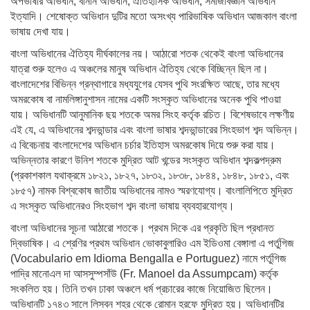
অপভাষার অভিধান, বানান অভিধান, ঐতিহাসিক অভিধান, সমাজবিজ্ঞান অভিধান
ইত্যাদি। শেষোক্ত অভিধান দুটির মতো অসংখ্য পারিভাষিক অভিধান আজকাল বাংলা
ভাষায় দেখা যায়।
বাংলা অভিধানের ঐতিহ্য দীর্ঘকালের নয়। আঠারো শতক থেকেই বাংলা অভিধানের
যাত্রা শুরু হলেও এ অঞ্চলের মানুষ অভিধান ঐতিহ্য থেকে বিচ্ছিন্ন ছিল না।
বাংলাদেশের বিভিন্ন গ্রন্থাগারে মধ্যযুগের যেসব পুথি সংরক্ষিত আছে, তার মধ্যে
অমরকোষ বা নামলিঙ্গানুশাসন নামের একটি সংস্কৃত অভিধানের অনেক পুথি পাওয়া
যায়। অভিধানটি আনুমানিক ছয় শতকে অমর সিংহ কর্তৃক রচিত। বিশেষভাবে লক্ষণীয়
এই যে, এ অভিধানের শব্দভান্ডার এবং বাংলা ভাষার শব্দভান্ডারের সিংহভাগ শব্দ অভিন্ন।
এ বিবেচনায় বাংলাদেশের অভিধান চর্চার ইতিহাস অমরকোষ দিয়ে শুরু করা যায়।
অভিন্নতার কারণে উনিশ শতকে মুদ্রিত আট খন্ডের সংস্কৃত অভিধান শব্দকল্পদ্রুম
(প্রকাশকাল যথাক্রমে ১৮২১, ১৮২৭, ১৮৩২, ১৮৩৮, ১৮৪৪, ১৮৪৮, ১৮৫১, এবং
১৮৫৭) নামক বিশ্বকোষ জাতীয় অভিধানের নামও স্মরণযোগ্য। বাংলালিপিতে মুদ্রিত
এ সংস্কৃত অভিধানেরও সিংহভাগ শব্দ বাংলা ভাষায় ব্যবহারযোগ্য।
বাংলা অভিধানের সূচনা আঠারো শতকে। প্রথম দিকে এর প্রকৃতি ছিল প্রধানত
দ্বিভাষিক। এ শ্রেণির প্রথম অভিধান ভোকাবুলারিও এম ইডিওমা বেঙ্গালা এ পর্তুগিজ
(Vocabulario em Idioma Bengalla e Portuguez) নামে পর্তুগিজ
পাদ্রি মানোএল দা আসসুম্পসাঁউ (Fr. Manoel da Assumpcam) কর্তৃক
সংকলিত হয়। তিনি তখন ঢাকা অঞ্চলে ধর্ম প্রচারের কাজে নিয়োজিত ছিলেন।
অভিধানটি ১৭৪৩ সালে লিসবন শহর থেকে রোমান হরফে মুদ্রিত হয়। অভিধানটির