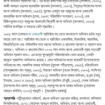
বাংলা অভিধান প্রকাশিত হয়। এর মধ্যে রাজশেখর বসুর চলন্তিকা (কলকাতা, ১৯৩০),
কাজী আবদুল ওদুদের ব্যবহারিক শব্দকোষ (কলকাতা, ১৯৫৩), শৈলেন্দ্র বিশ্বাসের সংসদ
বাংলা অভিধান (কলকাতা, ১৯৫৫), মুহম্মদ এনামুল হক প্রমুখের বাংলা একাডেমী
ব্যবহারিক বাংলা অভিধান (ঢাকা, ১৯৮৪; পরিমার্জিত সংস্করণ, ২০০০), এবং
বিজিতকুমার দত্ত প্রমুখের আকাদেমি বিদ্যার্থী বাংলা অভিধান (কলকাতা, ১৯৯৯)
সর্বাধিক জনপ্রিয় ও সবচেয়ে বেশি প্রচারিত।
১৯৫৫ সালে ঢাকায়
বাংলা একাডেমী
প্রতিষ্ঠার পর থেকে বাংলাদেশে অভিধান চর্চায় নতুন
মাত্রা যোগ হয়। প্রতিষ্ঠার পর থেকে এ প্রতিষ্ঠান একভাষিক, দ্বিভাষিক, বহুভাষিক,
বিষয়ভিত্তিক এবং পারিভাষিক নানা ধরনের অভিধান ও শব্দকোষ প্রণয়ন ও প্রকাশ করে
আসছে। অভিধান ও শব্দকোষ মিলে ২০০৯ সাল নাগাদ বাংলা একাডেমী প্রায় সত্তরটি
অভিধান প্রকাশ করে। এর মধ্যে ক্ষুদ্রাকৃতি পরিভাষাকোষ যেমন রয়েছে, তেমনি
বহুখন্ডে প্রকাশিত অভিধানও রয়েছে। এসব অভিধানের মধ্যে কয়েকটি উল্লেখযোগ্য
অভিধানের নাম, আঞ্চলিক ভাষার অভিধান (মুহম্মদ শহীদুল্লাহ্, ১৯৬৫), চরিতাভিধান
(শামসুজ্জামান খান প্রমুখ, ১৯৮৫), উচ্চারণ অভিধান (নরেন বিশ্বাস, ১৯৮৯), সংক্ষিপ্ত
বাংলা অভিধান (আহমদ শরীফ, ১৯৯২), সমকালীন বাংলা ভাষার অভিধান, দু-খন্ড (আবু
ইসহাক, ১৯৯৩ ও ১৯৯৮), বানান অভিধান (জামিল চৌধুরী, ১৯৯৪), লেখক অভিধান
(আশফাক-উল-আলম প্রমুখ, ১৯৯৮), মধ্যযুগের বাংলা ভাষার অভিধান (মোহাম্মদ
আবদুল কাইউম, ২০০৮) প্রভৃতি। [স্বরোচিষ সরকার]
গ্রন্থপঞ্জি
যতীন্দ্রমোহন ভট্টাচার্য,
বাঙলা অভিধান গ্রন্থের পরিচয়
, কলকাতা: কলিকাতা
বিশ্ববিদ্যালয়, ১৯৭০; মোহাম্মদ আবদুল কাইউম,
অভিধান
, ঢাকা: বাংলা একাডেমী,