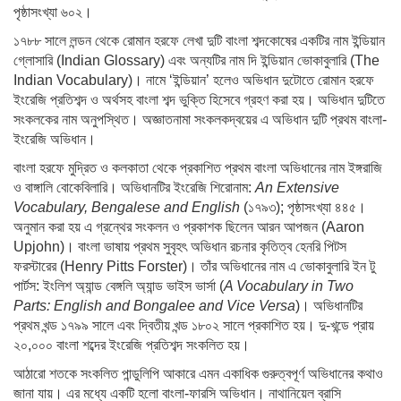
পৃষ্ঠাসংখ্যা ৬০২।
১৭৮৮ সালে লন্ডন থেকে রোমান হরফে লেখা দুটি বাংলা শব্দকোষের একটির নাম ইন্ডিয়ান
গ্লোসারি (Indian Glossary) এবং অন্যটির নাম দি ইন্ডিয়ান ভোকাবুলারি (The
Indian Vocabulary)। নামে ‘ইন্ডিয়ান’ হলেও অভিধান দুটোতে রোমান হরফে
ইংরেজি প্রতিশব্দ ও অর্থসহ বাংলা শব্দ ভুক্তি হিসেবে গ্রহণ করা হয়। অভিধান দুটিতে
সংকলকের নাম অনুপস্থিত। অজ্ঞাতনামা সংকলকদ্বয়ের এ অভিধান দুটি প্রথম বাংলা-
ইংরেজি অভিধান।
বাংলা হরফে মুদ্রিত ও কলকাতা থেকে প্রকাশিত প্রথম বাংলা অভিধানের নাম ইঙ্গরাজি
ও বাঙ্গালি বোকেবিলারি। অভিধানটির ইংরেজি শিরোনাম:
An Extensive
Vocabulary, Bengalese and English
(১৭৯৩); পৃষ্ঠাসংখ্যা ৪৪৫।
অনুমান করা হয় এ গ্রন্থের সংকলন ও প্রকাশক ছিলেন আরন আপজন (Aaron
Upjohn)। বাংলা ভাষায় প্রথম সুবৃহৎ অভিধান রচনার কৃতিত্ব হেনরি পিটস
ফরস্টারের (Henry Pitts Forster)। তাঁর অভিধানের নাম এ ভোকাবুলারি ইন টু
পার্টস: ইংলিশ অ্যান্ড বেঙ্গলি অ্যান্ড ভাইস ভার্সা (
A Vocabulary in Two
Parts: English and Bongalee and Vice Versa
)। অভিধানটির
প্রথম খন্ড ১৭৯৯ সালে এবং দ্বিতীয় খন্ড ১৮০২ সালে প্রকাশিত হয়। দু-খন্ডে প্রায়
২০,০০০ বাংলা শব্দের ইংরেজি প্রতিশব্দ সংকলিত হয়।
আঠারো শতকে সংকলিত পান্ডুলিপি আকারে এমন একাধিক গুরুত্বপূর্ণ অভিধানের কথাও
জানা যায়। এর মধ্যে একটি হলো বাংলা-ফারসি অভিধান। নাথানিয়েল ব্রাসি