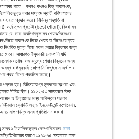
র অপেক্ষায় থাকে। কখনও কখনও কিছু অবলেখক,
্টফোলিওভুক্ত করার মাধ্যমে স্থায়ী পরিসম্পদের
য়ে সহায়তা প্রদান করে। বিভিন্ন পদ্ধতি বা
, সর্বোত্তম প্রচেষ্টা (best effort), কিংবা সব
নায় যে, তারা অবলিখনকৃত সব শেয়ার/ডিবেঞ্চার
পদ্ধতিতে অবলেখক নিজে শেয়ার বা ডিবেঞ্চার ক্রয়
নির্ধারিত মূল্যে নিজে সকল শেয়ার বিক্রয়ের জন্য
েরত দেবে। সাধারণত ইস্যুকারী কোম্পানি যদি
েখক সর্বোচ্চ বাজারমূল্যে শেয়ার বিক্রয়ের জন্য
অবস্থায় ইস্যুকারী কোম্পানি কিছু/কোন অর্থ পায়
তরণের প্রথা বিশ্বে প্রচলিত আছে।
র পত্তন হয়। বিনিময়যোগ্য মূলধনের স্বল্পতা এবং
্রম অত্যন্ত সীমিত ছিল। ১৯৫২-৫৩ সময়কালে স্টক
া আনয়ন ও উন্নয়নের জন্য পাকিস্তান সরকার
ট্রিয়াল ক্রেডিট অ্যান্ড ইনভেস্টমেন্ট কর্পোরেশন,
১৯৭১ সাল পর্যন্ত এসব প্রতিষ্ঠান একক বা
ন্তু মাত্র ৯টি তালিকাভুক্ত কোম্পানিসমেত
ঢাকা
 অস্থিতিশীলতার কারণে ১৯৭১-৭৫ সময়কালে ঢাকা