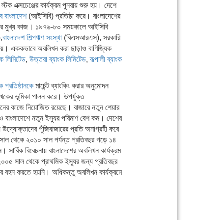
ক এক্সচেঞ্জের কার্যক্রম পুনরায় শুরু হয়। দেশে
ব বাংলাদেশ
(আইসিবি) প্রতিষ্ঠা করে। বাংলাদেশের
বি-র মুখ্য কাজ। ১৯৭৬-৮০ সময়কালে আইসিবি
,
বাংলাদেশ শিল্পঋণ সংস্থা
(বিএসআরএস), সরকারি
দেয়। এককভাবে অবলিখন করা ছাড়াও বাণিজ্যিক
ংক লিমিটেড
,
উত্তরা ব্যাংক লিমিটেড
,
রূপালী ব্যাংক
ক প্রতিষ্ঠানকে
মার্চেন্ট ব্যাংকিং করার অনুমোদন
খকের ভূমিকা পালন করে। উপর্যুক্ত
লিখনের কাজে নিয়োজিত রয়েছে। বাজারে নতুন শেয়ার
বেও বাংলাদেশে নতুন ইস্যুর পরিমাণ বেশ কম। দেশের
ময় উদ্যোক্তাদের পুঁজিবাজারের প্রতি অনাগ্রহী করে
 সাল থেকে ২০১০ সাল পর্যন্ত প্রতিবছর গড়ে ১৪
। সার্বিক বিবেচনায় বাংলাদেশের অবলিখন কার্যক্রম
়। ২০০৫ সাল থেকে প্রাথমিক ইস্যুর জন্য প্রতিবছর
ার বহন করতে হয়নি। অধিকন্তু অবলিখন কার্যক্রমে