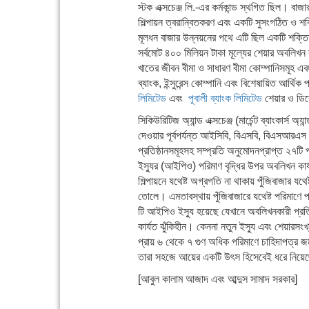
স্টক এক্সচেঞ্জ লি.-এর কর্মকান্ড স্থগিত ছিল। বাজ
শিল্পায়ন ত্বরান্বিতকরণ এবং একটি সুসংগঠিত ও শক
মূলধন বাজার উন্নয়নের পথে এটি ছিল একটি শক্ত
সর্বমোট ৪০০ মিলিয়ন টাকা মূল্যের শেয়ার অবলিখন 
খাতের জীবন বীমা ও সাধারণ বীমা কোম্পানিসমূহ এ
ব্যাংক, ইন্সুরেন্স কোম্পানি এবং বিশেষায়িত আর্থ
লিমিটেড
এবং
পূবালী ব্যাংক লিমিটেড
শেয়ার ও ডি
সিকিউরিটিজ অ্যান্ড এক্সচেঞ্জ (মার্চেন্ট ব্যাংকা
দেওয়ার পূর্বপর্যন্ত আইসিবি, বিএসবি, বিএসআরএস
প্রতিষ্ঠানসমূহসহ সম্প্রতি অনুমোদনপ্রাপ্ত ২৭টি প
ইস্যুর (আইপিও) পরিমাণ বৃদ্ধির উপর অবলিখন কার্
শিল্পায়নে যথেষ্ট অগ্রগতি না থাকায় পুঁজিবাজার য
তোলে। এমতাবস্থায় পুঁজিবাজারে যথেষ্ট পরিমাণে
টি আইপিও ইস্যু হয়েছে যেখানে অবলিখনকারী প্রতিষ
কার্যত ঝুঁকিহীন। কেননা নতুন ইস্যু এবং শেয়ারসংখ
প্রায় ৬ থেকে ৭ গুণ অধিক পরিমাণে চাহিদাপত্র 
তারা সহজে আয়ের একটি উৎস হিসেবেই ধরে নিয়ে
[আবুল কালাম আজাদ এবং আব্দুস সামাদ সরকার]