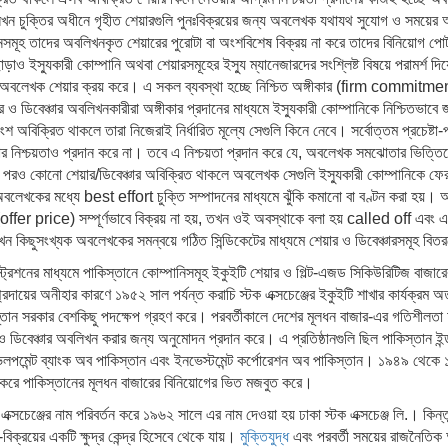
ন চুক্তির অধীনে গৃহীত শেয়ারগুলি পুনঃবিক্রয়ের জন্য অবলেখক যথাযথ সুযোগ ও সময়ে
্ঠানসমূহ তাদের অবলিখনকৃত শেয়ারের পুরোটা বা অংশবিশেষ বিক্রয় না করে তাদের বিনিয়োগ পোর
ড়াও ইস্যুকারী কোম্পানি অথবা শেয়ারসমূহের ইস্যু ম্যানেজারদের সংশ্লিষ্ট বিষয়ে পরামর্শ দি
 অবলেখক শেয়ার ক্রয় করে। এ সকল ব্যবস্থা হচ্ছে নিশ্চিত অঙ্গীকার (firm commitment)
িবেঞ্চার অবলিখনকারীরা অঙ্গীকার প্রদানের মাধ্যমে ইস্যুকারী কোম্পানিকে নিশ্চিতভাবে জা
ংশ অবিক্রিত থাকলে তারা নিজেরাই নির্ধারিত মূল্যে সেগুলি কিনে নেবে। সর্বোত্তম প্রচেষ্টা-
়ার নিশ্চয়তাও প্রদান করে না। তবে এ নিশ্চয়তা প্রদান করে যে, অবলেখক সমঝোতার ভিত্তিতে 
্টার পরও কোনো শেয়ার/ডিবেঞ্চার অবিক্রিত থাকলে অবলেখক সেগুলি ইস্যুকারী কোম্পানিকে ফ
অবলেখকের মধ্যে best effort চুক্তি সম্পাদনের মাধ্যমে ঝুঁকি কমানো বা বণ্টন করা হয়। অবল
 (offer price) সম্পূর্ণভাবে বিক্রয় না হয়, তখন ওই অবস্থাকে বলা হয় called off এবং এ 
তখন কিছুসংখ্যক অবলেখকের সমন্বয়ে গঠিত সিন্ডিকেটের মাধ্যমে শেয়ার ও ডিবেঞ্চারসমূহ বি
্রেশনের মাধ্যমে পাকিস্তানে কোম্পানিসমূহ ইকুইটি শেয়ার ও গিল্ট-এজড সিকিউরিটিজ বাজারে
সম্প্রদায়ের অনীহার কারণে ১৯৫২ সাল পর্যন্ত করাচি স্টক এক্সচেঞ্জের ইকুইটি শাখার কার্যক
াকিস্তান সরকার বেশকিছু পদক্ষেপ গ্রহণ করে। পরবর্তীকালে দেশের মূলধন বাজার-এর গতিশীলত
ও ডিবেঞ্চার অবলিখন করার জন্য অনুমোদন প্রদান করে। এ প্রতিষ্ঠানগুলি ছিল পাকিস্তান ইন্ডাস্
ডেভেলপমেন্ট ব্যাংক অব পাকিস্তান এবং ইনভেস্টমেন্ট কর্পোরেশন অব পাকিস্তান। ১৯৪৯ থেকে 
খন করে পাকিস্তানের মূলধন বাজারের বিনিয়োগের ভিত মজবুত করে।
 এক্সচেঞ্জের নাম পরিবর্তন করে ১৯৬২ সালে এর নাম দেওয়া হয় ঢাকা স্টক এক্সচেঞ্জ লি.। কি
িক্রয়ের একটি ক্ষুদ্র কেন্দ্র হিসেবে থেকে যায়।
মুক্তিযুদ্ধ
এবং পরবর্তী সময়ের রাজনৈতিক