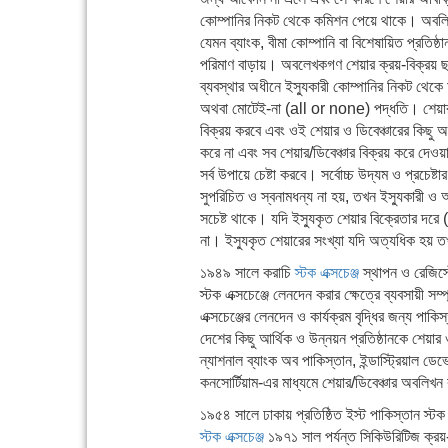
কোম্পানির নিকট থেকে কমিশন পেয়ে থাকে। অবলিখ
যেমন ব্যাংক, বীমা কোম্পানি বা বিশেষায়িত প্রতিষ
পরিমাণ বাড়ায়। অবলেখকগণ শেয়ার ক্রয়-বিক্রয় ছা
ব্যবস্থার অধীনে ইস্যুকারী কোম্পানির নিকট থেকে
অথবা মোটেই-না (all or none) পদ্ধতি। শেয়ার ও ড
বিক্রয় করবে এবং ওই শেয়ার ও ডিবেঞ্চারের কিছু অ
করে না এবং সব শেয়ার/ডিবেঞ্চার বিক্রয় করে দেওয
সর্ব উপায়ে চেষ্টা করবে।
সর্বোচ্চ উদ্যম ও প্রচেষ
সুপরিচিত ও স্বনামধন্য না হয়, তখন ইস্যুকারী ও 
সচেষ্ট থাকে। যদি ইস্যুকৃত শেয়ার বিক্রেতার দরে
না। ইস্যুকৃত শেয়ারের সংখ্যা যদি অত্যধিক হয় 
১৯৪৯ সালে করাচি
স্টক এক্সচেঞ্জ
স্থাপন ও রেজিস্ট
স্টক এক্সচেঞ্জে লেনদেন করার ক্ষেত্রে ব্যবসায়ী 
এক্সচেঞ্জের লেনদেন ও কার্যক্রম বৃদ্ধির জন্য প
দেশের কিছু আর্থিক ও উন্নয়ন প্রতিষ্ঠানকে শেয়ার 
ন্যাশনাল ব্যাংক অব পাকিস্তান, ইন্ডাস্ট্রিয়াল 
কনসোর্টিয়াম-এর মাধ্যমে শেয়ার/ডিবেঞ্চার অবলি
১৯৫৪ সালে ঢাকায় প্রতিষ্ঠিত ইস্ট পাকিস্তান স্টক
স্টক এক্সচেঞ্জ
১৯৭১ সাল পর্যন্ত সিকিউরিটিজ ক্রয়-ব