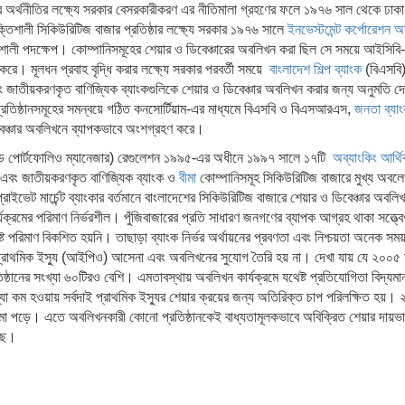
ার অর্থনীতির লক্ষ্যে সরকার বেসরকারীকরণ এর নীতিমালা গ্রহণের ফলে ১৯৭৬ সাল থেকে ঢাকা স্ট
্তিশালী সিকিউরিটিজ বাজার প্রতিষ্ঠার লক্ষ্যে সরকার ১৯৭৬ সালে
ইনভেস্টমেন্ট কর্পোরেশন অ
িশালী পদক্ষেপ। কোম্পানিসমূহের শেয়ার ও ডিবেঞ্চারের অবলিখন করা ছিল সে সময়ে আইসি
করে। মূলধন প্রবাহ বৃদ্ধি করার লক্ষ্যে সরকার পরবর্তী সময়ে
বাংলাদেশ শিল্প ব্যাংক
(বিএসবি)
বং জাতীয়করণকৃত বাণিজ্যিক ব্যাংকগুলিকে শেয়ার ও ডিবেঞ্চার অবলিখন করার জন্য অনুমতি 
িক প্রতিষ্ঠানসমূহের সমন্বয়ে গঠিত কনসোর্টিয়াম-এর মাধ্যমে বিএসবি ও বিএসআরএস,
জনতা ব্যা
বেঞ্চার অবলিখনে ব্যাপকভাবে অংশগ্রহণ করে।
র্স অ্যান্ড পোর্টফোলিও ম্যানেজার) রেগুলেশন ১৯৯৫-এর অধীনে ১৯৯৭ সালে ১৭টি
অব্যাংকিং আর্থি
 এবং জাতীয়করণকৃত বাণিজ্যিক ব্যাংক ও
বীমা
কোম্পানিসমূহ সিকিউরিটিজ বাজারে মুখ্য অবলে
্রাইভেট মার্চেন্ট ব্যাংকার বর্তমানে বাংলাদেশের সিকিউরিটিজ বাজারে শেয়ার ও ডিবেঞ্চার অব
যক্রমের পরিমাণ নির্ভরশীল। পুঁজিবাজারের প্রতি সাধারণ জনগণের ব্যাপক আগ্রহ থাকা সত্ত্
থেষ্ট পরিমাণ বিকশিত হয়নি। তাছাড়া ব্যাংক নির্ভর অর্থায়নের প্রবণতা এবং নিশ্চয়তা অনেক স
 প্রাথমিক ইস্যু (আইপিও) আসেনা এবং অবলিখনের সুযোগ তৈরি হয় না। দেখা যায় যে ২০০৫
্ঠানের সংখ্যা ৬০টিরও বেশি। এমতাবস্থায় অবলিখন কার্যক্রমে যথেষ্ট প্রতিযোগিতা বিদ্যমান
্যা কম হওয়ায় সর্বদাই প্রাথমিক ইস্যুর শেয়ার ক্রয়ের জন্য অতিরিক্ত চাপ পরিলক্ষিত হয
জমা পড়ে। এতে অবলিখনকারী কোনো প্রতিষ্ঠানকেই বাধ্যতামূলকভাবে অবিক্রিত শেয়ার দায়ভ
ছে।