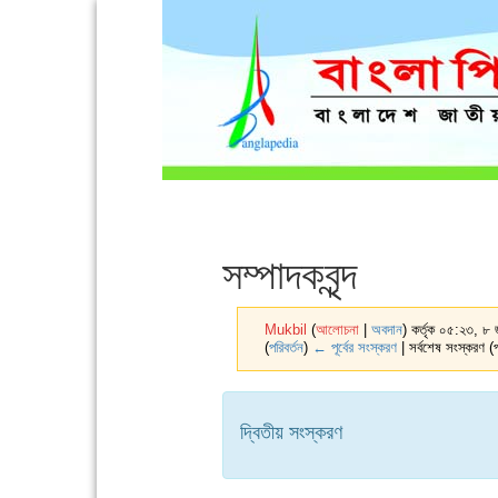
সম্পাদকবৃন্দ
Mukbil
(
আলোচনা
|
অবদান
)
কর্তৃক ০৫:২৩, ৮ 
(
পরিবর্তন
)
← পূর্বের সংস্করণ
| সর্বশেষ সংস্করণ (প
দ্বিতীয় সংস্করণ