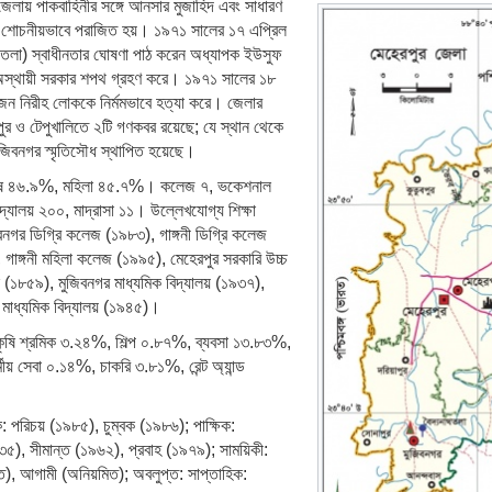
েলায় পাকবাহিনীর সঙ্গে আনসার মুজাহিদ এবং সাধারণ
নী শোচনীয়ভাবে পরাজিত হয়। ১৯৭১ সালের ১৭ এপ্রিল
নাথতলা) স্বাধীনতার ঘোষণা পাঠ করেন অধ্যাপক ইউসুফ
স্থায়ী সরকার শপথ গ্রহণ করে। ১৯৭১ সালের ১৮
জন নিরীহ লোককে নির্মমভাবে হত্যা করে। জেলার
ুর ও টেপুখালিতে ২টি গণকবর রয়েছে; যে স্থান থেকে
মুজিবনগর স্মৃতিসৌধ স্থাপিত হয়েছে।
রুষ ৪৬.৯%, মহিলা ৪৫.৭%। কলেজ ৭, ভকেশনাল
িদ্যালয় ২০০, মাদ্রাসা ১১। উল্লেখযোগ্য শিক্ষা
বনগর ডিগ্রি কলেজ (১৯৮৩), গাঙ্গনী ডিগ্রি কলেজ
গাঙ্গনী মহিলা কলেজ (১৯৯৫), মেহেরপুর সরকারি উচ্চ
 (১৮৫৯), মুজিবনগর মাধ্যমিক বিদ্যালয় (১৯৩৭),
ী মাধ্যমিক বিদ্যালয় (১৯৪৫)।
ষি শ্রমিক ৩.২৪%, শিল্প ০.৮৭%, ব্যবসা ১৩.৮৩%,
য় সেবা ০.১৪%, চাকরি ৩.৮১%, রেন্ট অ্যান্ড
 পরিচয় (১৯৮৫), চুম্বক (১৯৮৬); পাক্ষিক:
৯৩৫), সীমান্ত (১৯৬২), প্রবাহ (১৯৭৯); সাময়িকী:
মিত), আগামী (অনিয়মিত); অবলুপ্ত: সাপ্তাহিক: