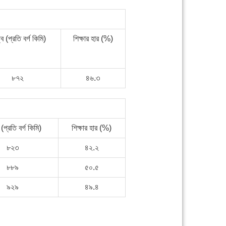
ব (প্রতি বর্গ কিমি)
শিক্ষার হার (%)
৮৭২
৪৬.৩
(প্রতি বর্গ কিমি)
শিক্ষার হার (%)
৮২৩
৪২.২
৮৮৯
৫০.৫
৯২৯
৪৯.৪