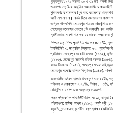
মুক্তিযুদ্ধ
১৯৭১ সালের ৩০ ও ৩১ মার্চ গাঙ্গনী উপজ
জনগণের লড়াইয়ে আধুনিক অস্ত্রসজ্জিত পাকবাহি
মুজিবনগর উপজেলায় (পূর্ব নাম: ভবেরপাড়া বৈদ্য
আলী এম এন এ। একই দিনে বাংলাদেশের প্রথম অ
এপ্রিল পাকবাহিনী মেহেরপুর শহরের আমঝুপিতে ৮ 
মেহেরপুর কলেজের পেছনে ১টি বধ্যভূমি এবং কাজীপ
স্বাধীনতার ঘোষণা পাঠ করা হয় তাকে কেন্দ্র করে 
শিক্ষার হার, শিক্ষা প্রতিষ্ঠান
গড় হার ৪৬.৩%; পু
ইনস্টিটিউট ৩, মাধ্যমিক বিদ্যালয় ৬০, প্রাথমিক ব
প্রতিষ্ঠান: মেহেরপুর সরকারি কলেজ (১৯৬২), মুজি
(১৯৮৩), মেহেরপুর সরকারি মহিলা কলেজ (১৯৮৪), 
বালক বিদ্যালয় (১৮৫৪), মেহেরপুর মডেল হাইস্কুল
মেহেরপুর সরকারি বালিকা বিদ্যালয় (১৯৪০), গাঙ্গন
জনগোষ্ঠীর আয়ের প্রধান উৎস
কৃষি ৬৮.৯৫%, অকৃ
পরিবহণ ও যোগাযোগ ২.২১%, নির্মাণ ১.০৩%, ধর্মী
রেমিটেন্স ০.৫৯% এবং অন্যান্য ৫.৩৩%।
পত্র-পত্রিকা ও সাময়িকী
দৈনিক: আযম; সাপ্তাহিক:
পশ্চিমাঞ্চল; মাসিক: সাধক (১৯১৩), পল্লী শ্রী (১
বসুমতি, নন্দনকানন; বুলেটিন: রক্তস্বাক্ষর (অনিয়