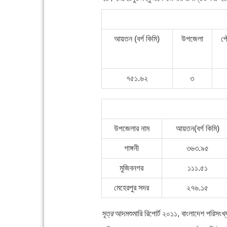
আয়তন (বর্গ কিমি)
উপজেলা
প
৭৫১.৬২
৩
উপজেলার নাম
আয়তন(বর্গ কিমি)
গাঙ্গনী
৩৬৩.৯৫
মুজিবনগর
১১১.৫১
মেহেরপুর সদর
২৭৬.১৫
সূত্র
আদমশুমারি রিপোর্ট ২০১১, বাংলাদেশ পরিসংখ্য