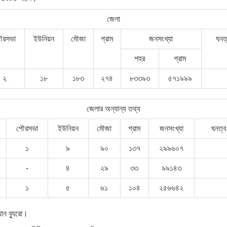
জেলা
ৌরসভা
ইউনিয়ন
মৌজা
গ্রাম
জনসংখ্যা
ঘনত্
শহর
গ্রাম
২
১৮
১৮৩
২৭৪
৮৩৩৯৩
৫৭১৯৯৯
জেলার অন্যান্য তথ্য
পৌরসভা
ইউনিয়ন
মৌজা
গ্রাম
জনসংখ্যা
ঘনত্ব 
১
৯
৯০
১৩৭
২৯৯৬০৭
-
৪
২৯
৩৩
৯৯১৪৩
১
৫
৬১
১০৪
২৫৬৬৪২
ান ব্যুরো।