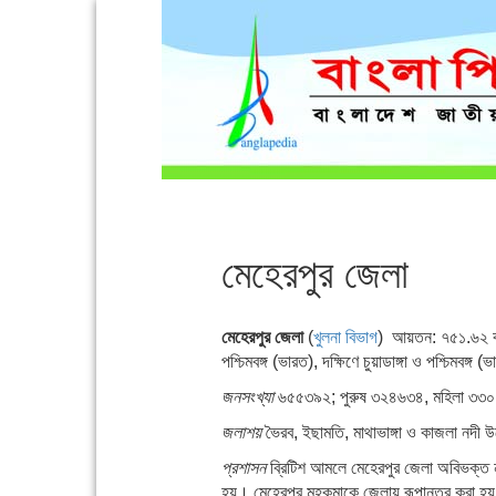
মেহেরপুর জেলা
মেহেরপুর জেলা
(
খুলনা বিভাগ
) আয়তন: ৭৫১.৬২ বর
পশ্চিমবঙ্গ (ভারত), দক্ষিণে চুয়াডাঙ্গা ও পশ্চিমবঙ্গ (ভা
জনসংখ্যা
৬৫৫৩৯২; পুরুষ ৩২৪৬৩৪, মহিলা ৩৩০৭৫
জলাশয়
ভৈরব, ইছামতি, মাথাভাঙ্গা ও কাজলা নদী 
প্রশাসন
ব্রিটিশ আমলে মেহেরপুর জেলা অবিভক্ত নদ
হয়। মেহেরপুর মহকুমাকে জেলায় রূপান্তর করা হ