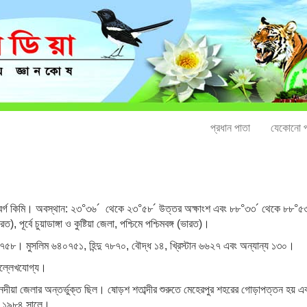
প্রধান পাতা
যেকোনো প
্গ কিমি। অবস্থান: ২৩°৩৬´ থেকে ২৩°৫৮´ উত্তর অক্ষাংশ এবং ৮৮°৩৩´ থেকে ৮৮°৫৩´ পূর্ব
রত), পূর্বে চুয়াডাঙ্গা ও কুষ্টিয়া জেলা, পশ্চিমে পশ্চিমবঙ্গ (ভারত)।
৮। মুসলিম ৬৪০৭৫১, হিন্দু ৭৮৭০, বৌদ্ধ ১৪, খ্রিস্টান ৬৬২৭ এবং অন্যান্য ১৩০।
উল্লেখযোগ্য।
ীয়া জেলার অন্তর্ভুক্ত ছিল। ষোড়শ শতাব্দীর শুরুতে মেহেরপুর শহরের গোড়াপত্তন হয় 
য় ১৯৮৪ সালে।