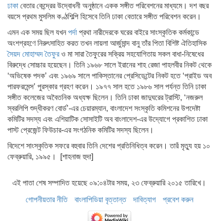
ঢাকা
বেতার কেন্দ্রের উদ্বোধনী অনুষ্ঠানে একক সঙ্গীত পরিবেশনের মাধ্যমে। দশ বছর
বয়সে প্রথম মুসলিম কণ্ঠশিল্পি হিসেবে তিনি ঢাকা বেতারে সঙ্গীত পরিবেশন করেন।
এমন এক সময় ছিল যখন
পর্দা
প্রথা নারীদেরকে ঘরের বাইরে সাংস্কৃতিক কর্মকান্ডে
অংশগ্রহণে নিরুৎসাহিত করত তখন লায়লা আর্জুমান্দ বানু তাঁর পিতা বিশিষ্ট ঐতিহাসিক
সৈয়দ মোহাম্মদ তৈফুর
ও মা সারা তৈফুরের সক্রিয় সহযোগিতায় সকল বাধা-নিষেধের
বিরুদ্ধে সোচ্চার হয়েছেন। তিনি ১৯৬৮ সালে ইরানের শাহ রেজা পাহলবীর নিকট থেকে
‘অভিষেক পদক’ এবং ১৯৬৯ সালে পাকিস্তানের প্রেসিডেন্টের নিকট হতে ‘প্রাইড অব
পারফরমেন্স’ পুরস্কার গ্রহণ করেন। ১৯৭৭ সাল হতে ১৯৮৬ সাল পর্যন্ত তিনি ঢাকা
সঙ্গীত কলেজের অবৈতনিক অধ্যক্ষ ছিলেন। তিনি ঢাকা জাদুঘরের ট্রাস্টি, ‘নজরুল
স্বরলিপি শুদ্ধীকরণ বোর্ড’-এর চেয়ারম্যান, বাংলাদেশ সংস্কৃতি কমিশনের উপদেষ্টা
কমিটির সদস্য এবং এশিয়াটিক সোসাইটি অব বাংলাদেশ-এর উদ্যোগে প্রকাশিত ঢাকা
পাস্ট প্রেজেন্ট ফিউচার-এর সংগঠনিক কমিটির সদস্য ছিলেন।
বিদেশে সাংস্কৃতিক সফরে বহুবার তিনি দেশের প্রতিনিধিত্ব করেন। তারঁ মৃত্যু হয় ১০
ফেব্রুয়ারি, ১৯৯৫। [শাহনাজ হুদা]
এই পাতা শেষ সম্পাদিত হয়েছে ০৯:০৪টার সময়, ২৩ ফেব্রুয়ারি ২০১৫ তারিখে।
গোপনীয়তার নীতি
বাংলাপিডিয়া বৃত্তান্ত
দাবিত্যাগ
প্রবেশ করুন