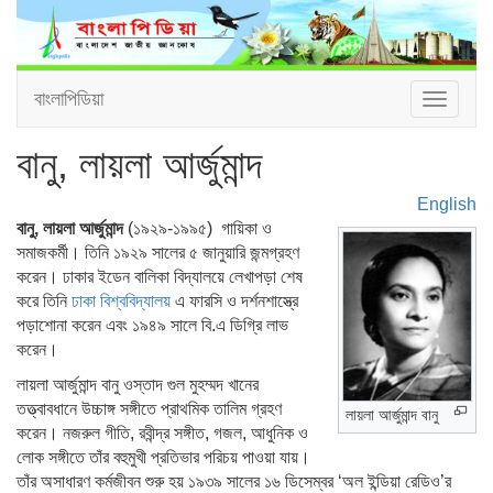
বাংলাপিডিয়া
Toggle
navigat
বানু, লায়লা আর্জুমান্দ
English
বানু, লায়লা আর্জুমান্দ
(১৯২৯-১৯৯৫) গায়িকা ও
সমাজকর্মী। তিনি ১৯২৯ সালের ৫ জানুয়ারি জন্মগ্রহণ
করেন। ঢাকার ইডেন বালিকা বিদ্যালয়ে লেখাপড়া শেষ
করে তিনি
ঢাকা বিশ্ববিদ্যালয়
এ ফারসি ও দর্শনশাস্ত্রে
পড়াশোনা করেন এবং ১৯৪৯ সালে বি.এ ডিগ্রি লাভ
করেন।
লায়লা আর্জুমান্দ বানু ওস্তাদ গুল মুহম্মদ খানের
তত্ত্বাবধানে উচ্চাঙ্গ সঙ্গীতে প্রাথমিক তালিম গ্রহণ
লায়লা আর্জুমান্দ বানু
করেন। নজরুল গীতি, রবীন্দ্র সঙ্গীত, গজল, আধুনিক ও
লোক সঙ্গীতে তাঁর বহুমুখী প্রতিভার পরিচয় পাওয়া যায়।
তাঁর অসাধারণ কর্মজীবন শুরু হয় ১৯৩৯ সালের ১৬ ডিসেম্বর ‘অল ইন্ডিয়া রেডিও’র