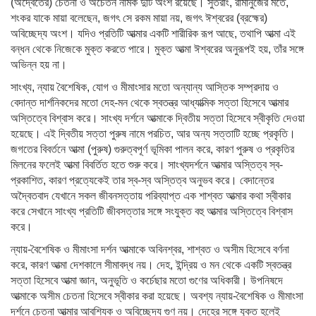
(অদ্বৈতের) চেতনা ও অচেতন নামক দুটি অংশ রয়েছে। সুতরাং, রামানুজের মতে,
শংকর যাকে মায়া বলেছেন, জগৎ সে রকম মায়া নয়, জগৎ ঈশ্বরের (ব্রহ্মের)
অবিচ্ছেদ্য অংশ। যদিও প্রতিটি আত্মার একটি শারীরিক রূপ আছে, তথাপি আত্মা এই
বন্ধন থেকে নিজেকে মুক্ত করতে পারে। মুক্ত আত্মা ঈশ্বরের অনুরূপই হয়, তাঁর সঙ্গে
অভিন্ন হয় না।
সাংখ্য, ন্যায় বৈশেষিক, যোগ ও মীমাংসার মতো অন্যান্য আস্তিক সম্প্রদায় ও
বেদান্ত দার্শনিকদের মতো দেহ-মন থেকে স্বতন্ত্র আধ্যাত্মিক সত্তা হিসেবে আত্মার
অস্তিত্বে বিশ্বাস করে। সাংখ্য দর্শনে আত্মাকে দ্বিতীয় সত্তা হিসেবে স্বীকৃতি দেওয়া
হয়েছে। এই দ্বিতীয় সত্তা পুরুষ নামে পরচিত, আর অন্য সত্তাটি হচ্ছে প্রকৃতি।
জগতের বিবর্তনে আত্মা (পুরুষ) গুরুত্বপূর্ণ ভূমিকা পালন করে, কারণ পুরুষ ও প্রকৃতির
মিলনের ফলেই আত্মা বিবর্তিত হতে শুরু করে। সাংখ্যদর্শনে আত্মার অস্তিত্ব স্ব-
প্রকাশিত, কারণ প্রত্যেকেই তার স্ব-স্ব অস্তিত্ব অনুভব করে। বেদান্তের
অদ্বৈতবাদ যেখানে সকল জীবনসত্তায় পরিব্যাপ্ত এক শাশ্বত আত্মার কথা স্বীকার
করে সেখানে সাংখ্য প্রতিটি জীবসত্তার সঙ্গে সংযুক্ত বহু আত্মার অস্তিত্বে বিশ্বাস
করে।
ন্যায়-বৈশেষিক ও মীমাংসা দর্শন আত্মাকে অবিনশ্বর, শাশ্বত ও অসীম হিসেবে বর্ণনা
করে, কারণ আত্মা দেশকালে সীমাবদ্ধ নয়। দেহ, ইন্দ্রিয় ও মন থেকে একটি স্বতন্ত্র
সত্তা হিসেবে আত্মা জ্ঞান, অনুভূতি ও কর্চেছার মতো গুণের অধিকারী। উপনিষদে
আত্মাকে অসীম চেতনা হিসেবে স্বীকার করা হয়েছে। অবশ্য ন্যায়-বৈশেষিক ও মীমাংসা
দর্শনে চেতনা আত্মার আবশ্যিক ও অবিচ্ছেদ্য গুণ নয়। দেহের সঙ্গে যুক্ত হলেই