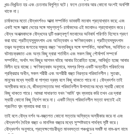
খন্ড-বিখন্ডিত হয় এবং চেতনার বিলুপ্তি ঘটে। ফলে চেতনার আর কোনো অংশই অবশিষ্ট
থাকে না।
চার্বাকদের মতো বৌদ্ধদর্শনও আত্মা সম্পর্কিত ভাববাদী মতবাদ প্রত্যাখ্যান করে; এবং
একই সঙ্গে আত্মা দেহের সঙ্গে সাদৃশ্যপূর্ণ- চার্বাকদের এই মতবাদও প্রত্যাখ্যান করে।
বৌদ্ধ অনাত্মবাদকে বৌদ্ধদের দুটি গুরুত্বপূর্ণ মতবাদের অনিবার্য পরিণতি হিসেবে গ্রহণ
করা যায়: প্রতীত্যসুম্যুৎপাদ এবং অনিত্যবাদ ও ক্ষণিকত্ববাদ। প্রতীত্যসম্যুৎপাদ
তত্ত্ব অনুসারে জগতের সমুদয় বস্ত্ত ‘অন্যকিছুর সঙ্গে সম্পর্কিত, আকস্মিক, অনিশ্চিত ও
ঘটনাচক্রজাত এবং অন্য কিছু দ্বারা শর্তাধীন এবং সকল কিছু পৌর্বাপর্য সম্পর্কে
সম্পর্কিত, অর্থাৎ সব কিছুর আগমন ঘটছে আবার তিরোহিত হচ্ছে, আবির্ভূত হচ্ছে আবার
বিলীন হয়ে যাচ্ছে। ক্ষণিকত্ববাদ অনুসারে, সমগ্র বিশ্ব একটি অন্তহীন পরিবর্তনের
প্রক্রিয়ার অধীন, সকল শরীরী এবং অশরীরী বস্ত্ত নিরন্তর পরিবর্তনশীল। সুতরাং,
মানুষের মধ্যে স্থায়ী বা শাশ্বত দ্রব্য বলে কিছু থাকতে পারে না। বৌদ্ধদর্শন তাই
অস্বীকার করে যে, জীবন্তসত্তার সদা পরিবর্তনশীল উপাদানের মধ্যে স্থায়ী কোনো
কিছু থাকতে পারে। আমরা সাধারণত যখন ‘আমি’ শব্দ ব্যবহার করি তখন এর দ্বারা
স্থায়ী কোনো কিছু নির্দেশ করে না। একটি নিত্য পরিবর্তনশীল সত্তা বলতেই এই
প্রচলিত শব্দ ব্যবহার করা হয়।
তাই বলে বৌদ্ধ দর্শন অ-বস্ত্তগত কোনো সত্তার অস্বিত্ব অস্বীকার করে না এবং
বৌদ্ধদর্শন দৈহিক বস্ত্ত ও মানসিক বস্ত্তর মধ্যে সুস্পষ্টভাবে পার্থক্য সৃষ্টি করে।
বৌদ্ধদর্শন অনুসারে, প্রত্যক্ষগোচরীভূত মানবসত্তা পঞ্চখন্ডের সমষ্টি যা নাম-রূপ নামে