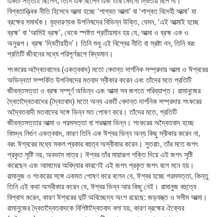
একটি সত্তাই ছিলেন, তিনি এক ছিলেন এবং তাঁর কোনো দ্বিতীয় ছিল না।’
বিশ্বতাত্ত্বিক নীতি হিসেবে আত্মা হচ্ছে ‘শাশ্বত আত্মা’ বা ‘শাশ্বত বিদেহী আত্মা’ যা
ব্রক্ষের সমার্থক। বৃহদারণ্যক উপনিষদের বিভিন্ন উক্তি, যেমন, ‘এই আত্মাই হচ্ছে
ব্রহ্ম’ বা ‘আমিই ব্রহ্ম’, থেকে স্পষ্টত প্রতীয়মান হয় যে, আত্মা ও ব্রহ্ম এক ও
অনুরূপ। ব্রহ্ম ‘দ্বিতীয়হীন’। তিনি শুধু এই বিশ্বের নীতি বা স্রষ্টা নন, তিনি বরং
প্রতিটি জীবনের মধ্যে পরিপূর্ণরূপে বিদ্যমান।
শংকরের অদ্বৈতবাদের (একত্ববাদ) মতো বেদান্ত দার্শনিক সম্প্রদায় আত্মা ও ঈশ্বরের
অভিন্নতা সম্পর্কিত উপনিষদের মতবাদ স্বীকার করেন এবং তাঁদের মতে প্রতিটি
জীবন্তসত্তা ও ব্রহ্ম সম্পূর্ণ অভিন্ন এবং আত্মা সব জগতে পরিব্যাপ্ত। রামানুজের
দ্বৈতাদ্বৈতবাদের (দ্বৈতবাদ) মতো অন্য একটি বেদান্ত দার্শনিক সম্প্রদায় শংকরের
অদ্বৈতবাদী মতবাদের সঙ্গে ভিন্ন মত পোষণ করে। তাঁদের মতে, প্রতিটি
জীবন্তসত্তার আত্মা ও পরমসত্তা বা পরমাত্মা ভিন্ন। শংকরের অদ্বৈতবাদ হচ্ছে
বিশুদ্ধ নির্গুণ একত্ববাদ, কারণ তিনি এক ঈশ্বর ভিন্ন অন্য কিছু স্বীকার করেন না,
বরং ঈশ্বরের মধ্যে সকল প্রকার বহুত্ব অস্বীকার করেন। সুতরাং, তাঁর মতে জগৎ
প্রকৃত সৃষ্টি নয়, অবভাস মাত্র। ঈশ্বর তাঁর মায়ারূপ শক্তি দিয়ে এই জগৎ সৃষ্টি
করেছেন এবং আমাদের অবিদ্যার কারণেই এই জগৎ প্রকৃত জগৎ বলে মনে হয়।
রামানুজ ও শংকরের সঙ্গে একমত পোষণ করে বলেন যে, ঈশ্বর হচ্ছে পরমসত্তা, কিন্তু
তিনি এই কথা অস্বীকার করেন যে, ঈশ্বর ভিন্ন আর কিছু নেই। রামানুজ বহুত্বে
বিশ্বাস করেন, কারণ ঈশ্বরের দুটি অবিচ্ছেদ্য অংশ রয়েছে: জড়বস্ত্ত ও সসীম আত্মা।
রামানুজের দ্বৈতাদ্বৈতবাদকে বিশিষ্টাদ্বৈতবাদ বলা হয়, কারণ ব্রহ্মের ঐক্যের