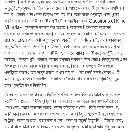
অভিহিত। এখানে রূপ হচ্ছে জড় অংশ এবং নাম হচ্ছে মানসিক অবস্থা, যেমন,
অনুভূতি, প্রত্যক্ষ, মানসিক গঠন ও চেতনা। আত্মাকে যেমন এই খন্ডগুলোর সমষ্টি বলা
যায় না, তেমনি এসব থেকে ভিন্নও বলা যায় না। আত্মা হচ্ছে শুধুমাত্র এসব খন্ডের
সমষ্টির নাম মাত্র। এই বিষয়টি একটি বৌদ্ধ শাস্ত্রীয় গ্রন্থ Questions of King
Milinda-এ সুন্দরভাবে ব্যাখ্যা করা হয়েছে। আমাদের পিতা-মাতা আমাদের
প্রত্যেকের নামকরণ করে থাকেন। উদাহরণস্বরূপ, যদি কোনো ব্যক্তির নাম নাগসেন
রাখা হয়, তাহলে এই নামটি শুধুমাত্র হবে একটি ‘নাম, একটি উপাধি, একটি ধারণাগত
শব্দ, বর্তমান খেতাব’ ইত্যাদি। তাই ব্যক্তি নাগসেনের আত্মাকে এসবের মধ্যে খুঁজে
পাওয়া যায় না। আমরা অন্য একটি উদাহরণ দিতে পারি। একটি রথ দন্ড, খুঁটি, চাকা,
কাঠামো, পতাকার খুঁটি, জোয়াল, লাগাম ইত্যাদি উপকরণ দিয়ে তৈরি। কিন্তু রথের এসব
উপকরণের মধ্যে রথকে আবিষ্কার করা যায় না, কিংবা এর সবগুলো উপকরণকে
একত্রিত করলেও তার মধ্যে রথকে পাওয়া যায় না। ‘নাগসেন’ নামটি দেহের ৩২টি
অংশ বা খন্ডের উপর নির্ভরশীল। একইভাবে ‘রথের’ নাম বা ধারণাগত শব্দটি খুঁটি, দন্ড,
চাকা প্রভৃতির উপর নির্ভরশীল।
বৌদ্ধদের অনাত্মা মতবাদ এবং ব্রিটিশ দার্শনিক ডেভিড হিউমের আত্মা বা মনের সঙ্গে
যথেষ্ট মিল রয়েছে। হিউম যুক্তি প্রদান করেন যে, আমাদের আত্মা সম্পর্কে কোনো
ধারণা নেই, কারণ আমাদের আত্মার কোনো ইন্দ্রিয়ছাপ নেই। তিনি আরো বলেন যে,
আমি আমার মধ্যে এক ধরনের প্রত্যক্ষণ ছাড়া আর কিছু দেখতে পাই না, যেমন ‘গরম
বা ঠান্ডা, আলো বা ছায়া, ভালোবাসা বা ঘৃণা, বেদনা বা আনন্দ’ ইত্যাদি। হিউমের মতে,
আমরা যাকে আত্মা বলি তা বিভিন্ন প্রত্যক্ষণের পুঞ্জ বা সমষ্টি ছাড়া আর কিছু নয়, এসব