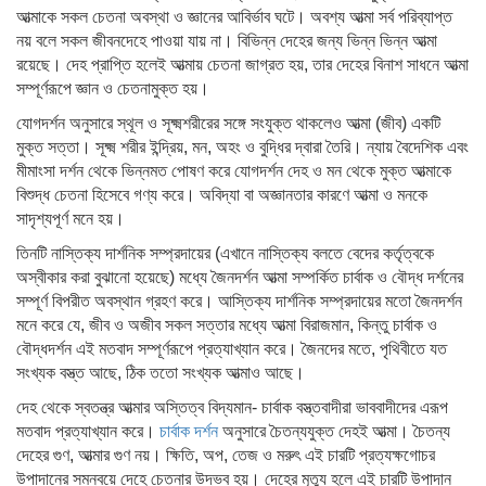
আত্মাকে সকল চেতনা অবস্থা ও জ্ঞানের আবির্ভাব ঘটে। অবশ্য আত্মা সর্ব পরিব্যাপ্ত
নয় বলে সকল জীবনদেহে পাওয়া যায় না। বিভিন্ন দেহের জন্য ভিন্ন ভিন্ন আত্মা
রয়েছে। দেহ প্রাপ্তি হলেই আত্মায় চেতনা জাগ্রত হয়, তার দেহের বিনাশ সাধনে আত্মা
সম্পূর্ণরূপে জ্ঞান ও চেতনামুক্ত হয়।
যোগদর্শন অনুসারে স্থূল ও সূক্ষ্মশরীরের সঙ্গে সংযুক্ত থাকলেও আত্মা (জীব) একটি
মুক্ত সত্তা। সূক্ষ্ম শরীর ইন্দ্রিয়, মন, অহং ও বুদ্ধির দ্বারা তৈরি। ন্যায় বৈদেশিক এবং
মীমাংসা দর্শন থেকে ভিন্নমত পোষণ করে যোগদর্শন দেহ ও মন থেকে মুক্ত আত্মাকে
বিশুদ্ধ চেতনা হিসেবে গণ্য করে। অবিদ্যা বা অজ্ঞানতার কারণে আত্মা ও মনকে
সাদৃশ্যপূর্ণ মনে হয়।
তিনটি নাস্তিক্য দার্শনিক সম্প্রদায়ের (এখানে নাস্তিক্য বলতে বেদের কর্তৃত্বকে
অস্বীকার করা বুঝানো হয়েছে) মধ্যে জৈনদর্শন আত্মা সম্পর্কিত চার্বাক ও বৌদ্ধ দর্শনের
সম্পূর্ণ বিপরীত অবস্থান গ্রহণ করে। আস্তিক্য দার্শনিক সম্প্রদায়ের মতো জৈনদর্শন
মনে করে যে, জীব ও অজীব সকল সত্তার মধ্যে আত্মা বিরাজমান, কিন্তু চার্বাক ও
বৌদ্ধদর্শন এই মতবাদ সম্পূর্ণরূপে প্রত্যাখ্যান করে। জৈনদের মতে, পৃথিবীতে যত
সংখ্যক বস্ত্ত আছে, ঠিক ততো সংখ্যক আত্মাও আছে।
দেহ থেকে স্বতন্ত্র আত্মার অস্তিত্ব বিদ্যমান- চার্বাক বস্ত্তবাদীরা ভাববাদীদের এরূপ
মতবাদ প্রত্যাখ্যান করে।
চার্বাক দর্শন
অনুসারে চৈতন্যযুক্ত দেহই আত্মা। চৈতন্য
দেহের গুণ, আত্মার গুণ নয়। ক্ষিতি, অপ, তেজ ও মরুৎ এই চারটি প্রত্যক্ষগোচর
উপাদানের সমন্বয়ে দেহে চেতনার উদ্ভব হয়। দেহের মৃত্যু হলে এই চারটি উপাদান