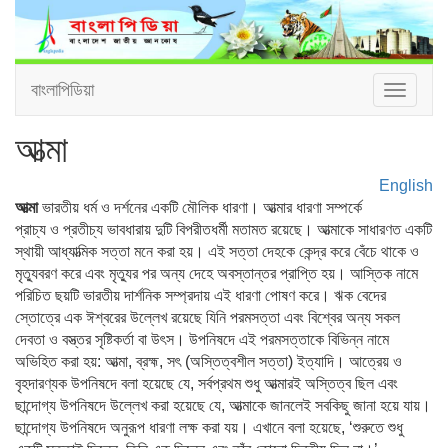
বাংলাপিডিয়া
Toggle
navigat
আত্মা
English
আত্মা
ভারতীয় ধর্ম ও দর্শনের একটি মৌলিক ধারণা। আত্মার ধারণা সম্পর্কে
প্রাচ্য ও প্রতীচ্য ভাবধারায় দুটি বিপরীতধর্মী মতামত রয়েছে। আত্মাকে সাধারণত একটি
স্থায়ী আধ্যাত্মিক সত্তা মনে করা হয়। এই সত্তা দেহকে কেন্দ্র করে বেঁচে থাকে ও
মৃত্যুবরণ করে এবং মৃত্যুর পর অন্য দেহে অবস্তান্তর প্রাপ্তি হয়। আস্তিক নামে
পরিচিত ছয়টি ভারতীয় দার্শনিক সম্প্রদায় এই ধারণা পোষণ করে। ঋক বেদের
স্তোত্রে এক ঈশ্বরের উল্লেখ রয়েছে যিনি পরমসত্তা এবং বিশ্বের অন্য সকল
দেবতা ও বস্ত্তর সৃষ্টিকর্তা বা উৎস। উপনিষদে এই পরমসত্তাকে বিভিন্ন নামে
অভিহিত করা হয়: আত্মা, ব্রহ্ম, সৎ (অস্তিত্বশীল সত্তা) ইত্যাদি। আত্রেয় ও
বৃহদারণ্যক উপনিষদে বলা হয়েছে যে, সর্বপ্রথম শুধু আত্মারই অস্তিত্ব ছিল এবং
ছান্দোগ্য উপনিষদে উল্লেখ করা হয়েছে যে, আত্মাকে জানলেই সবকিছু জানা হয়ে যায়।
ছান্দোগ্য উপনিষদে অনুরূপ ধারণা লক্ষ করা যয়। এখানে বলা হয়েছে, ‘শুরুতে শুধু