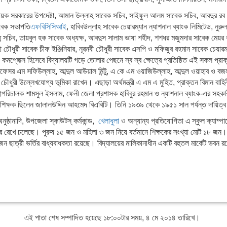
াবধায়ক সরকারের উপদেষ্টা, আমান উল্লাহ সাবেক সচিব, সাইফুল আলম সাবেক সচিব, আবদুর 
সাবেক সভাপতি
এফবিসিসিআই
, হাবিবউল্লাহ সাবেক চেয়ারম্যান ন্যাশনাল ব্যাংক লিমিটেড, নুরু
ম সচিব, তায়বুল হক সাবেক অধ্যক্ষ, আবদুস সালাম ভাষা শহীদ, শশধর মজুমদার সাবেক মেয়র 
জোহা চৌধুরী সাবেক চীফ ইঞ্জিনিয়ার, নূরনবী চৌধুরী সাবেক এসপি ও মফিজুর রহমান সাবেক চেয়ারম
্গ কমপ্লেক্স হিসেবে বিদ্যালয়টি গড়ে তোলার পেছনে স্ব স্ব ক্ষেত্রে প্রতিষ্ঠিত এই সকল প্
প্রফেসর এম সফিউল্লাহ, আব্দুল আউয়াল মিন্টু, এ কে এম ওয়াজিউল্লাহ, আব্দুল ওয়াহাব ও বজল
ৌধুরী উল্লেখযোগ্য ভূমিকা রাখেন। এছাড়া অর্থমন্ত্রী এ এম এ মুহিত, প্রাক্তন বিমান বাহিনী
মহাপরিচালক শামসুল ইসলাম, ফেনী জেলা প্রশাসক হাবিবুর রহমান ও ন্যাশনাল ব্যাংক-এর সহকারী
 শিক্ষক ছিলেন জালালউদ্দিন আহমেদ বিএবিটি। তিনি ১৯৩৯ থেকে ১৯৫১ সাল পর্যন্ত দায়িত
অনুষ্ঠানাদি, উপজেলা স্কাউটস্ কর্মকান্ড,
খেলাধুলা
ও অন্যান্য প্রতিযোগিতা এ স্কুল ক্যাম্পা
ক্ষর রেখে চলেছে। পুরুষ ১৫ জন ও মহিলা ৩ জন নিয়ে বর্তমানে শিক্ষকের সংখ্যা মোট ১৮ জন
 ছাত্রী ভর্তির বাধ্যবাধকতা রয়েছে। বিদ্যালয়ের মালিকানাধীন একটি বহুতল মার্কেট ভবন রয়
এই পাতা শেষ সম্পাদিত হয়েছে ১৮:০০টার সময়, ৪ মে ২০১৪ তারিখে।