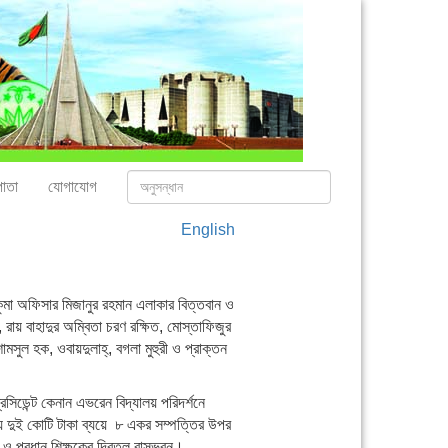
াতা
যোগাযোগ
English
ুমা অফিসার মিজানুর রহমান এলাকার বিত্তবান ও
, রায় বাহাদুর অম্বিতা চরণ রক্ষিত, মোস্তাফিজুর
ামসুল হক, ওবায়দুলাহ্, বগলা মুহুরী ও প্রাক্তন
্রেসিডেন্ট কেনান এভরেন বিদ্যালয় পরিদর্শনে
য় দুই কোটি টাকা ব্যয়ে ৮ একর সম্পত্তির উপর
িদ ও প্রধান শিক্ষকের দ্বিতল বাসভবন।