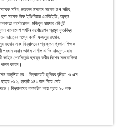
রব সাবেক সচিব, নজরুল ইসলাম সাবেক উপ-সচিব,
ল হুদা সাবেক চীফ ইঞ্জিনিয়ার এলজিইডি, আব্দুল
কলকাতা কর্পোরেশন, মজিবুল হায়দার চৌধুরী
্যান বাংলাদেশ পর্যটন কর্পোরেশন প্রমুখ কৃতবিদ্য
রাক্তন ছাত্রের মধ্যে কাজী ফজলুর রহমান,
ুর রহমান এবং বিদ্যালয়ের প্রাক্তন প্রধান শিক্ষক
 প্রধান এয়ার ভাইস মার্শাল এ জি মাহমুদ,এয়ার
 ভাইস প্রেসিডেন্ট হুমায়ুন কবীর বিশেষ সহযোগিতা
্ব পালন করেন।
সেই অনুষ্ঠিত হয়।
বিদ্যালয়টি জুনিয়র বৃত্তি ও এস
। ছাত্র ৮৯২, ছাত্রী ১৪১ জন নিয়ে মোট
েছে। বিদ্যালয়ের বাৎসরিক আয় প্রায় ২০ লক্ষ