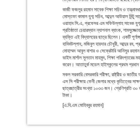
কাজী ফজলুর রহমান সাবেক শিক্ষা সচিব ও তত্ত্ব
মোস্তফা কামাল যুগ্ম সচিব, আব্দুল আউয়াল মিন্টু 
ওয়াহাব সি.এ, প্রফেসর এম সফিউল্লাহ সাবেক যুগ্
প্রতিষ্ঠাতা চেয়ারম্যান ন্যাশনাল ব্যাংক, শামসুজ্
ব্যক্তি এই বিদ্যালয়ের ছাত্র ছিলেন। একটি পূর্ণাঙ
হাবিবউল্লাহ, মজিবুল হায়দার চৌধুরী, আব্দুর রব, 
মোহাম্মদ আবুল বাশার ও সেক্রেটারি আনিসুর রহমান চ
ভাইস মার্শাল সুলতান মাহমুদ, শিক্ষা পরিদপ্তরের 
করেন। আতাতুর্ক মডেল হাইস্কুলের প্রথম প্রধান
সকল সরকারি বেসরকারি পরীক্ষা, রাষ্ট্রীয় ও জাতীয় 
এস সি পরীক্ষায় ফেনী জেলার মধ্যে কৃতিত্বের সা
ছাত্রছাত্রীর সংখ্যা ১০৩৩ জন। শ্রেণিপ্রতি ৩০ জন
টাকা।
[এ.বি.এম মোহিববুর রহমান]