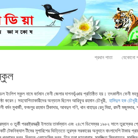
প্রধান পাতা
যেকোনো প
্কুল
 ইংলিশ স্কুল নামে বর্তমান ফেনী জেলার দাগনভূঁঞায় প্রতিষ্ঠিত হয়। তৎকালীন ফেনী মহক
প্রতিষ্ঠা করেন। সহযোগিতাকারীদের অন্যতম ছিলেন আরিফুর রহমান চৌধুরী,
হামিদুল হক চৌধুরী
বর্মন মুখার্জী, ফজলুর রহমান ঠিকাদার, আবদুল গণি, খান বাহাদুর রেনু মিয়া, রমণী মজুমদার, শ
সেরম্যান ও তুর্কী পররাষ্ট্রমন্ত্রী ইলতার তার্কম্যান এবং ২৪শে ডিসেম্বর ১৯৮২ সালে তুরস্কের প
টি টেকনিক্যাল টীমের সুপারিশের ভিত্তিতে তুরস্ক সরকারের অনুদানে বাংলাদেশি টাকায় প্রা
দ্বিতল প্রশাসন ভবন, দ্বিতল একাডেমিক ভবন, তিন তলা ছাত্রাবাস, সুসজ্জিত মিলনায়তন, মসজ