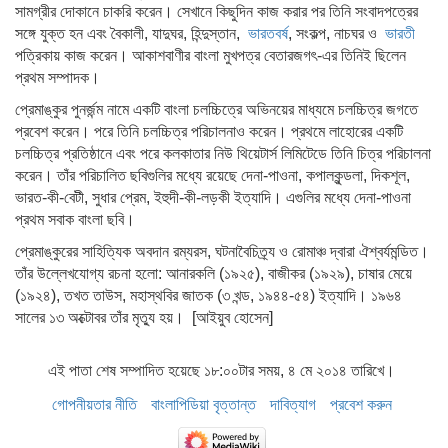
সামগ্রীর দোকানে চাকরি করেন। সেখানে কিছুদিন কাজ করার পর তিনি সংবাদপত্রের
সঙ্গে যুক্ত হন এবং বৈকালী, যাদুঘর, হিন্দুস্তান,
ভারতবর্ষ
, সংকল্প, নাচঘর ও
ভারতী
পত্রিকায় কাজ করেন। আকাশবাণীর বাংলা মুখপত্র বেতারজগৎ-এর তিনিই ছিলেন
প্রথম সম্পাদক।
প্রেমাঙ্কুর পুনর্জন্ম নামে একটি বাংলা চলচ্চিত্রে অভিনয়ের মাধ্যমে চলচ্চিত্র জগতে
প্রবেশ করেন। পরে তিনি চলচ্চিত্র পরিচালনাও করেন। প্রথমে লাহোরের একটি
চলচ্চিত্র প্রতিষ্ঠানে এবং পরে কলকাতার নিউ থিয়েটার্স লিমিটেডে তিনি চিত্র পরিচালনা
করেন। তাঁর পরিচালিত ছবিগুলির মধ্যে রয়েছে দেনা-পাওনা, কপালকুন্ডলা, দিকশূল,
ভারত-কী-বেটী, সুধার প্রেম, ইহুদী-কী-লড়কী ইত্যাদি। এগুলির মধ্যে দেনা-পাওনা
প্রথম সবাক বাংলা ছবি।
প্রেমাঙ্কুরের সাহিত্যিক অবদান রম্যরস, ঘটনাবৈচিত্র্য ও রোমাঞ্চ দ্বারা ঐশ্বর্যমন্ডিত।
তাঁর উল্লেখযোগ্য রচনা হলো: আনারকলি (১৯২৫), বাজীকর (১৯২৯), চাষার মেয়ে
(১৯২৪), তখত তাউস, মহাস্থবির জাতক (৩ খন্ড, ১৯৪৪-৫৪) ইত্যাদি। ১৯৬৪
সালের ১৩ অক্টোবর তাঁর মৃত্যু হয়। [আইয়ুব হোসেন]
এই পাতা শেষ সম্পাদিত হয়েছে ১৮:০০টার সময়, ৪ মে ২০১৪ তারিখে।
গোপনীয়তার নীতি
বাংলাপিডিয়া বৃত্তান্ত
দাবিত্যাগ
প্রবেশ করুন