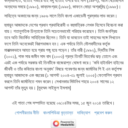
কাব্যগুলিতে, যতোই গভীরে যাই মধু যতোই ওপরে যাই নীল (১৯৮৭), আমি বেঁচেছিলাম
অন্যদের সময়ে (১৯৯০), কাব্যসংগ্রহ (১৯৯৮), কাফনে মোড়া অশ্রুবিন্দু (১৯৯৮)।
সাহিত্যে অবদানের জন্য ১৯৮৬ সালে তিনি বাংলা একাডেমী পুরস্কার লাভ করেন।
হুমায়ুন আজাদকে দেশের প্রধান প্রথাবিরোধী ও বহুমাত্রিক লেখক হিসেবে বিবেচনা করা
যায়। গতানুগতিক চিন্তাকে তিনি সচেতনভাবেই পরিহার করেছেন। তিনি জনপ্রিয়
তবে অতি বিতর্কিত সাহিত্যিক ছিলেন। তিনি যা ভাবতেন তাই সাহসের সঙ্গে লিখতেন
ফলে তিনি অনেকেরই বিরাগভাজন হন। এক পর্যায়ে তিনি মৌলবাদীদের কর্তৃক
মারাত্মকভাবে আহত হয়ে প্রায় পঙ্গু হয়ে পড়েন। তাঁর নারী (১৯৯২), দ্বিতীয় লিঙ্গ
(২০০১), পাক সার জমীন সাদ বাদ (২০০৩) গ্রন্থ তিনটি বিতর্কের ঝড় তোলে এবং
এরই এক পর্যায়ে সরকার বই তিনটিকে বাজেয়াপ্ত ঘোষণা করে। ‘কবি হাইনরিশ হাইনের
জীবনী ও তাঁর কবিতার বাংলা অনুবাদ’ বিষয়ে গবেষণার জন্য জার্মানির পি ই এন কর্তৃপক্ষ
হুমায়ুন আজাদকে এক বছরের (১ আগস্ট ২০০৪-৩১ জুলাই ২০০৫) ফেলোশিপ প্রদান
করলে তিনি জার্মানিতে গমন করেন। সেখানকার মিউনিখ শহরে ২০০৪ সালের ১২
আগস্ট তাঁর মৃত্যু হয়। [মুহম্মদ সাইফুল ইসলাম]
এই পাতা শেষ সম্পাদিত হয়েছে ০৬:০৪টার সময়, ১৫ জুন ২০১৪ তারিখে।
গোপনীয়তার নীতি
বাংলাপিডিয়া বৃত্তান্ত
দাবিত্যাগ
প্রবেশ করুন