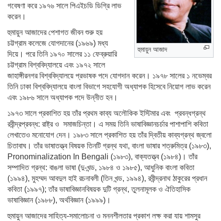
গবেষণা করে ১৯৭৬ সালে পিএইচডি ডিগ্রি লাভ
করেন।
হুমায়ুন আজাদের পেশাগত জীবন শুরু হয়
চট্টগ্রাম কলেজে যোগদানের (১৯৬৯) মধ্য
হুমায়ুন আজাদ
দিয়ে। পরে তিনি ১৯৭০ সালের ১১ ফেব্রুয়ারি
চট্টগ্রাম বিশ্ববিদ্যালয়ে এবং ১৯৭২ সালে
জাহাঙ্গীরনগর বিশ্ববিদ্যালয়ে প্রভাষক পদে যোগদান করেন। ১৯৭৮ সালের ১ নভেম্বর
তিনি ঢাকা বিশ্ববিদ্যালয়ে বাংলা বিভাগে সহযোগী অধ্যাপক হিসেবে নিয়োগ লাভ করেন
এবং ১৯৮৬ সালে অধ্যাপক পদে উন্নীত হন।
১৯৭৩ সালে প্রকাশিত হয় তাঁর প্রথম কাব্য অলৌকিক ইস্টিমার এবং প্রবন্ধগ্রন্থ
রবীন্দ্রপ্রবন্ধ: রাষ্ট্র ও সমাজচিন্তা। এ সময় তিনি ভাষাবিজ্ঞানচর্চার পাশাপাশি কবিতা
লেখাতেও মনোযোগ দেন। ১৯৮৩ সালে প্রকাশিত হয় তাঁর দ্বিতীয় কাব্যগ্রন্থ জ্বলো
চিতাবাঘ। তাঁর ভাষাতত্ত্ব বিষয়ক তিনটি গ্রন্থ যথা, বাংলা ভাষার শত্রুমিত্র (১৯৮৩),
Pronominalization In Bengali (১৯৮৩), বাক্যতত্ত্ব (১৯৮৪)। তাঁর
সম্পাদিত গ্রন্থ: বাঙলা ভাষা (দু-খন্ড, ১৯৮৪ ও ১৯৮৫), আধুনিক বাংলা কবিতা
(১৯৯৪), মুহম্মদ আবদুল হাই রচনাবলী (তিন খন্ড, ১৯৯৪), রবীন্দ্রনাথ ঠাকুরের প্রধান
কবিতা (১৯৯৭); তাঁর ভাষাবিজ্ঞানবিষয়ক দুটি গ্রন্থ, তুলনামূলক ও ঐতিহাসিক
ভাষাবিজ্ঞান (১৯৮৮), অর্থবিজ্ঞান (১৯৯৯)।
হুমায়ুন আজাদের সাহিত্য-সমালোচনা ও মননশীলতার প্রকাশ লক্ষ করা যায় শামসুর