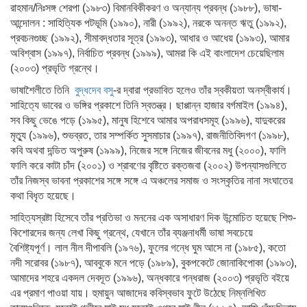
রাহমান/নিঃসঙ্গ শেরপা (১৯৮৩) বিমানবিকীকরণ ও অন্যান্য প্রবন্ধ (১৯৮৮), ভাষা-
আন্দোলন : সাহিত্যিক পটভূমি (১৯৯০), নারী (১৯৯২), নরকে অনন্ত ঋতু (১৯৯২),
প্রবচনগুচ্ছ (১৯৯২), সীমাবদ্ধতার সূত্র (১৯৯৩), আধার ও আধেয় (১৯৯৩), আমার
অবিশ্বাস (১৯৯৭), নির্বাচিত প্রবন্ধ (১৯৯৯), আমরা কি এই বাংলাদেশ চেয়েছিলাম
(২০০৩) প্রভৃতি গ্রন্থে।
ভাষাশৈলীতে তিনি
বুদ্ধদেব বসু
-র দ্বারা প্রভাবিত হলেও তাঁর স্বকীয়তা অনস্বীকার্য।
সাহিত্যে ভাবের ও ভঙ্গির প্রকাশে তিনি স্বতন্ত্র। ছাপ্পান্ন হাজার বর্গমাইল (১৯৯৪),
সব কিছু ভেঙে পড়ে (১৯৯৫), মানুষ হিশেবে আমার অপরাধসমূহ (১৯৯৬), যাদুকরের
মৃত্যু (১৯৯৬), শুভব্রত, তার সম্পর্কিত সুসমাচার (১৯৯৭), রাজনীতিবিদগণ (১৯৯৮),
কবি অথবা দন্ডিত অপুরুষ (১৯৯৯), নিজের সঙ্গে নিজের জীবনের মধু (২০০০), ফালি
ফালি করে কাটা চাঁদ (২০০১) ও শ্রাবণের বৃষ্টিতে রক্তজবা (২০০২) উপন্যাসগুলিতে
তাঁর নিজস্ব ভাবনা প্রকাশের সঙ্গে সঙ্গে এ অঞ্চলের সমাজ ও সংস্কৃতির নানা সংঘাতের
কথা বিধৃত হয়েছে।
সাহিত্যস্রষ্টা হিসেবে তাঁর প্রতিভা ও মননের এক অসাধারণ দিক উন্মোচিত হয়েছে শিশু-
কিশোরদের জন্য লেখা কিছু গ্রন্থে, যেখানে তাঁর ব্যঞ্জনাধর্মী ভাষা সবচেয়ে
বৈশিষ্ট্যপূর্ণ। লাল নীল দীপাবলি (১৯৭৬), ফুলের গন্ধে ঘুম আসে না (১৯৮৫), কতো
নদী সরোবর (১৯৮৭), আববুকে মনে পড়ে (১৯৮৯), বুকপকেটে জোনাকিপোকা (১৯৯৩),
আমাদের শহরে একদল দেবদূত (১৯৯৬), অন্ধকারে গন্ধরাজ (২০০৩) প্রভৃতি বইয়ে
এর প্রমাণ পাওয়া যায়। হুমায়ুন আজাদের কবিস্বভাব ফুটে উঠেছে নিম্নলিখিত