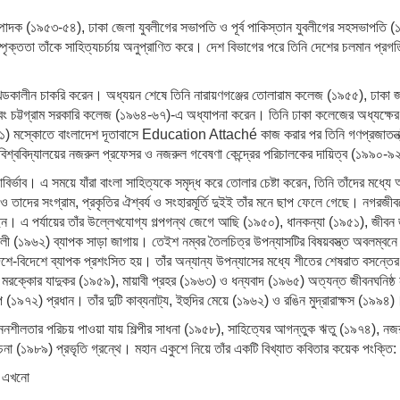
সম্পাদক (১৯৫৩-৫৪), ঢাকা জেলা যুবলীগের সভাপতি ও পূর্ব পাকিস্তান যুবলীগের সহসভাপত
্পৃক্ততা তাঁকে সাহিত্যচর্চায় অনুপ্রাণিত করে। দেশ বিভাগের পরে তিনি দেশের চলমান প্রগতি
খন্ডকালীন চাকরি করেন। অধ্যয়ন শেষে তিনি নারায়ণগঞ্জের তোলারাম কলেজ (১৯৫৫), ঢাকা
ট্টগ্রাম সরকারি কলেজ (১৯৬৪-৬৭)-এ অধ্যাপনা করেন। তিনি ঢাকা কলেজের অধ্যক্ষের দ
স্কোতে বাংলাদেশ দূতাবাসে Education Attaché কাজ করার পর তিনি গণপ্রজাতন্ত্রী বা
বিশ্ববিদ্যালয়ের নজরুল প্রফেসর ও নজরুল গবেষণা কেন্দ্রের পরিচালকের দায়িত্ব (১৯৯০
বির্ভাব। এ সময়ে যাঁরা বাংলা সাহিত্যকে সমৃদ্ধ করে তোলার চেষ্টা করেন, তিনি তাঁদের মধ্য
 ও তাদের সংগ্রাম, প্রকৃতির ঐশ্বর্য ও সংহারমূর্তি দুইই তাঁর মনে ছাপ ফেলে গেছে। নগরজীব
রেছেন। এ পর্যায়ের তাঁর উল্লেখযোগ্য গল্পগন্থ জেগে আছি (১৯৫০), ধানকন্যা (১৯৫১), জীব
 (১৯৬২) ব্যাপক সাড়া জাগায়। তেইশ নম্বর তৈলচিত্র উপন্যাসটির বিষয়বস্ত্ত অবলম্বনে বসুন
েশে-বিদেশে ব্যাপক প্রশংসিত হয়। তাঁর অন্যান্য উপন্যাসের মধ্যে শীতের শেষরাত বসন্তে
মরক্কোর যাদুকর (১৯৫৯), মায়াবী প্রহর (১৯৬৩) ও ধন্যবাদ (১৯৬৫) অত্যন্ত জীবনঘনিষ্ঠ ন
(১৯৭২) প্রধান। তাঁর দুটি কাব্যনাট্য, ইহুদির মেয়ে (১৯৬২) ও রঙিন মুদ্রারাক্ষস (১৯৯৪)
লতার পরিচয় পাওয়া যায় শিল্পীর সাধনা (১৯৫৮), সাহিত্যের আগন্তুক ঋতু (১৯৭৪), নজর
া (১৯৮৯) প্রভৃতি গ্রন্থে। মহান একুশে নিয়ে তাঁর একটি বিখ্যাত কবিতার কয়েক পংক্তি:
া এখনো