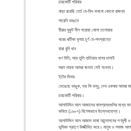
চারকোটি পরিবার
খাড়া রয়েছি তো! যে-ভিৎ কখনো কোনো রাজন্য
পারেনি ভাঙতে
হীরার মুকুট নীল পরোয়া খোলা তলোয়ার
খরের ঝটিকা ধূলায় চূর্ণ যে-পদপ্রান্তে
যারা বুনি ধান
গুণ টানি, আর তুলি হাতিয়ার হাপর চালাই
সরল নায়ক আমরা জনতা সেই অনন্য।
ইটের মিনার
ভেঙেছে ভাঙুক, ভয় কি বন্ধু, দেখ একবার আমরা জ
চারকোটি পরিবার।
আলাউদ্দিন আল আজাদের কাবগ্রন্থগুলির মধ্যে মান
কবিতা (১৯৮৭) বিশেষভাবে উল্লেখযোগ্য।
আলাউদ্দিন আল আজাদ ভাষা আন্দোলনের গণমুখী ও স্বদ
ভূমিকা গ্রহণে উজ্জীবিত করে। মানুষ ও সমাজ আলাউদ