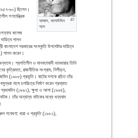
ি (১৯৫৭-৬০) ছিলেন।
শীল গণতান্ত্রিক
আজাদ, আলাউদ্দিন
আল
 জগন্নাথ কলেজ
ায়িত্ব পালন
ংলাদেশ সরকারের সংস্কৃতি উপদেষ্টার দায়িত্ব
-৯২) পালন করেন।
ে অন্যতম। প্রগতিশীল ও মানবতাবাদী ভাবধারায় তিনি
নের কৃত্রিমতা, রাজনীতিক সংগ্রাম, নিপীড়ন,
ন জমিন (১৯৮৮) প্রভৃতি। ষাটের দশকে রচিত তাঁর
্ধরা নামে চলচ্চিত্র নির্মাণ করেন প্রখ্যাত
র প্রথমদিন (১৯৬২), ক্ষুধা ও আশা (১৯৬৪),
াটক। তাঁর অন্যান্য নাটকের মধ্যে ধন্যবাদ
।
ুল গবেষণা: ধারা ও প্রকৃতি (১৯৮২),