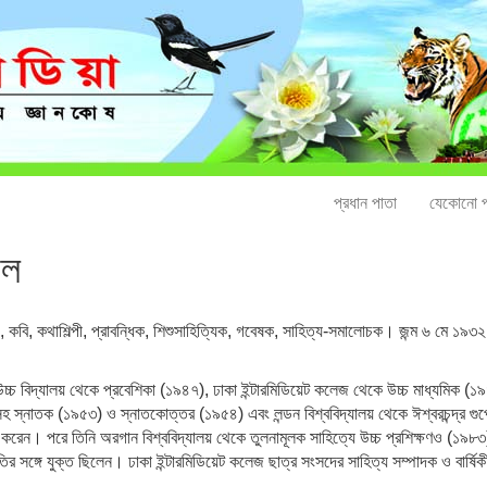
প্রধান পাতা
যেকোনো প
আল
কবি, কথাশিল্পী, প্রাবন্ধিক, শিশুসাহিত্যিক, গবেষক, সাহিত্য-সমালোচক। জন্ম ৬ মে ১৯৩২ 
চ বিদ্যালয় থেকে প্রবেশিকা (১৯৪৭), ঢাকা ইন্টারমিডিয়েট কলেজ থেকে উচ্চ মাধ্যমিক (১৯
্সসহ স্নাতক (১৯৫৩) ও স্নাতকোত্তর (১৯৫৪) এবং লন্ডন বিশ্ববিদ্যালয় থেকে ঈশ্বরচন্দ্র গ
করেন। পরে তিনি অরগান বিশ্ববিদ্যালয় থেকে তুলনামূলক সাহিত্যে উচ্চ প্রশিক্ষণও (১৯৮
ঙ্গে যুক্ত ছিলেন। ঢাকা ইন্টারমিডিয়েট কলেজ ছাত্র সংসদের সাহিত্য সম্পাদক ও বার্ষিকী 