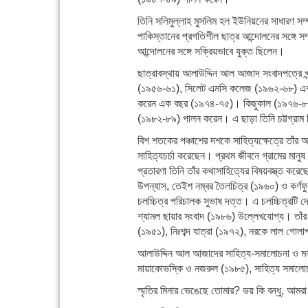
তিনি সলিমুল্লাহ মুসলিম হল ইউনিয়নের সাধারণ 
পাকিস্তানের প্রগতিশীল ছাত্র আন্দোলনের সঙ্গে সম
আন্দোলনের সঙ্গে সক্রিয়ভাবে যুক্ত ছিলেন।
ছাত্রাবস্থায় আলাউদ্দিন আল আজাদ সংবাদপত্রে 
(১৯৫৬-৬১), সিলেট এমসি কলেজ (১৯৬২-৬৮) এবং চ
করেন এক বছর (১৯৭৪-৭৫)। কিছুকাল (১৯৭৬-৮১) ম
(১৯৮২-৮৯) পালন করেন। এ ছাড়া তিনি চট্টগ্রাম 
বিশ শতকের পঞ্চাশের দশকে সাহিত্যক্ষেত্রে তাঁর আ
সাহিত্যচর্চা করেছেন। প্রথম জীবনে গ্রামের মানুষ
প্রতারণা তিনি তাঁর কথাসাহিত্যের বিষয়বস্ত্ত ক
উপন্যাস, তেইশ নম্বর তৈলচিত্র (১৯৬০) ও কর্ণফুলী
চলচ্চিত্র পরিচালক সুভাষ দত্ত। এ চলচ্চিত্রটি দ
শ্যামল ছায়ার সংবাদ (১৯৮৬) উল্লেখযোগ্য। তাঁর 
(১৯৫১), নিঃশব্দ যাত্রা (১৯৭২), নরকে লাল গোলাপ 
আলাউদ্দিন আল আজাদের সাহিত্য-সমালোচনা ও মননশী
মায়াকোভস্কি ও নজরুল (১৯৮৫), সাহিত্য সমালোচন
স্মৃতির মিনার ভেঙেছে তোমার? ভয় কি বন্ধু, আমর