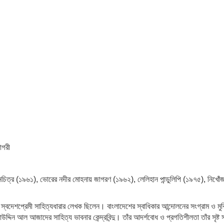
াগরী
চিত্র (১৯৬১), ভোরের নদীর মোহনায় জাগরণ (১৯৬২), লেলিহান পান্ডুলিপি (১৯৭৫), নিখোঁজ
েশপ্রেমী সাহিত্যধারার লেখক ছিলেন। বাংলাদেশের স্বাধিকার আন্দোলনের সংগ্রাম ও মুক্তিযুদ
্দিন আল আজাদের সাহিত্য ভাবনার কেন্দ্রবিন্দু। তাঁর আদর্শবোধ ও প্রগতিশীলতা তাঁর সৃষ্ট 