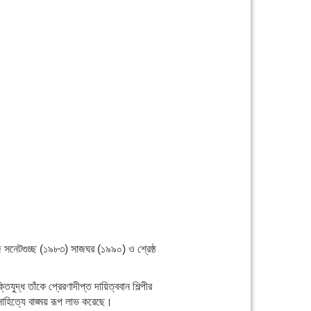
 সনেটগুচ্ছ (১৯৮৩) সাজঘর (১৯৯০) ও শ্রেষ্ঠ
্ধ তাঁকে প্রেরণাদীপ্ত দায়িত্ববান শিল্পীর
সাহিত্যে বাঙ্ময় রূপ লাভ করেছে।