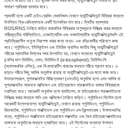
হিসাবে বিবেচিত হয়। এই ভূমিকা পালন করার জন্য, অ্যান্টিঅক্সিডেন্ট সাধারণত দুটি
সাধারণ প্রক্রিয়া ব্যবহার করে।
প্রথমটি হলো একটি চেইন-ব্রেকিং মেকানিজম যেখানে অ্যান্টিঅক্সিডেন্ট বিক্রিয়া মাধ্যমে
উপস্থিত ফ্রি-রেডিক্যালকে একটি ইলেকট্রন দান করে। দ্বিতীয় ব্যবস্থায়
ROS/RNS তৈরিতে জড়িত ধারাবাহিক বিক্রিয়ার অণুসমূহকে নিষ্ক্রিয় করার মাধ্যমে
শারীরবৃত্তীয় পরিস্থিতিতে, এনজাইমেটিক এবং ননজাইম্যাটিক অ্যান্টিঅক্সিডেন্টগুলি এই
প্রতিক্রিয়াশীল অণুকে নিরপেক্ষ করার জন্য অন্ত- এবং বহিঃকোষীয় পরিবেশে কাজ
করে। গ্লুটাথিওন, ইউবিকুইনল এবং ইউরিক অ্যাসিড জাতীয় কিছু অ্যান্টিঅক্সিডেন্ট
শরীরের স্বাভাবিক বিপাকের সময় উৎপাদিত হয়, যেখানে অন্যান্য অ্যান্টিঅক্সিডেন্ট
(বেশির ভাগ ভিটামিন, যেমন, ভিটামিন-ই (α-tocopherol), ভিটামিন-সি
(অ্যাসকরবিক এসিড), এবং বি-ক্যারোটিন খাবারের মাধ্যমে শরীরে প্রবেশ করে। এ
ছাড়াও শরীরে কিছু আমিষ অনুঘটক রয়েছে যা অ্যান্টিঅক্সিডেন্ট-এর মতো কাজ করে।
উদাহরণস্বরূপ, সুপারঅক্সাইড বিচ্ছিন্নকরণ (এসওডি) অনুঘটক হলো এমন আমিষ যা
সুপারঅক্সাইড আয়নকে অক্সিজেন এবং হাইড্রোজেন পারঅক্সাইডে ভাঙ্গার বিক্রিয়াকে
তরান্বিত করে। আরেকটি অনুঘটক হলো ক্যাটালেস, যা হাইড্রোজেন পারঅক্সাইডকে
নিস্ক্রিয় করার মাধ্যমে পানি এবং অক্সিজেন তৈরিতে জড়িত। গ্লুটাথিওন সিস্টেম হলো
আরেকটি উল্লেখযোগ্য অ্যান্টিঅক্সিডেন্ট, যেখানে রয়েছে গ্লুটাথিওন, গ্লুটাথিওন
রিডাকটেজ, গ্লুটাথিওন পারক্সিডেস এবং গ্লুটাথিওন এস-ট্রান্সফারেজ। উপাদানগুলির
মধ্যে, গ্লুটাথিওন পারক্সিডেস হাইড্রোজেন পারক্সাইড এবং জৈব হাইড্রোপেরক্সাইডের
ভাঙ্গনকে অনুঘটনের মাধ্যমে ত্বরান্বিত করে। এই সিস্টেমের অন্যান্য উপাদান