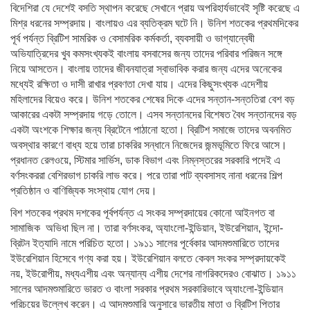
বিদেশিরা যে দেশেই বসতি স্থাপন করেছে সেখানে প্রায় অপরিহার্যভাবেই সৃষ্টি করেছে এ
মিশ্র ধরনের সম্প্রদায়। বাংলায়ও এর ব্যতিক্রম ঘটে নি। উনিশ শতকের প্রথমদিকের
পূর্ব পর্যন্ত ব্রিটিশ সামরিক ও বেসামরিক কর্মকর্তা, ব্যবসায়ী ও ভাগ্যান্বেষী
অভিযাত্রিদের খুব কমসংখ্যকই বাংলায় বসবাসের জন্য তাদের পরিবার পরিজন সঙ্গে
নিয়ে আসতেন। বাংলায় তাদের জীবনযাত্রা স্বাভাবিক করার জন্য এদের অনেকের
মধ্যেই রক্ষিতা ও দাসী রাখার প্রবণতা দেখা যায়। এদের কিছুসংখ্যক এদেশীয়
মহিলাদের বিয়েও করে। উনিশ শতকের শেষের দিকে এদের সন্তান-সন্ততিরা বেশ বড়
আকারের একটা সম্প্রদায় গড়ে তোলে। এসব সন্তানদের বিশেষত বৈধ সন্তানদের বড়
একটা অংশকে শিক্ষার জন্য ব্রিটেনে পাঠানো হতো। ব্রিটিশ সমাজে তাদের অবনমিত
অবস্থার কারণে বাধ্য হয়ে তারা চাকরির সন্ধানে নিজেদের জন্মভূমিতে ফিরে আসে।
প্রধানত রেলওয়ে, স্টিমার সার্ভিস, ডাক বিভাগ এবং নিম্নস্তরের সরকারি পদেই এ
বর্ণসংকররা বেশিরভাগ চাকরি লাভ করে। পরে তারা পাট ব্যবসাসহ নানা ধরনের শিল্প
প্রতিষ্ঠান ও বাণিজ্যিক সংস্থায় যোগ দেয়।
বিশ শতকের প্রথম দশকের পূর্বপর্যন্ত এ সংকর সম্প্রদায়ের কোনো আইনগত বা
সামাজিক অভিধা ছিল না। তারা বর্ণসংকর, অ্যাংলো-ইন্ডিয়ান, ইউরেশিয়ান, ইন্দো-
ব্রিটন ইত্যাদি নামে পরিচিত হতো। ১৯১১ সালের পূর্বেকার আদমশুমারিতে তাদের
ইউরেশিয়ান হিসেবে গণ্য করা হয়। ইউরেশিয়ান বলতে কেবল সংকর সম্প্রদায়কেই
নয়, ইউরোপীয়, মধ্যএশীয় এবং অন্যান্য এশীয় দেশের নাগরিকদেরও বোঝাত। ১৯১১
সালের আদমশুমারিতে ভারত ও বাংলা সরকার প্রথম সরকারিভাবে অ্যাংলো-ইন্ডিয়ান
পরিচয়ের উল্লেখ করেন। এ আদমশুমারি অনুসারে ভারতীয় মাতা ও ব্রিটিশ পিতার