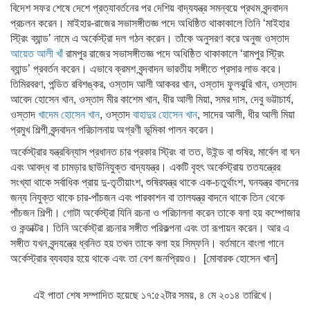
বিদেশ সফর শেষে দেশে প্রত্যাবর্তনের পর দেশিয় বাদ্যযন্ত্র সমন্বয়ে প্রথম বৃন্দবাদন
প্রচলন করেন। মাইহার-রাজের সভাসঙ্গীতজ্ঞ পদে অধিষ্ঠিত থাকাকালে তিনি ‘মাইহার
স্ট্রিং ব্যান্ড’ নামে এ অর্কেস্ট্রা দল গঠন করেন। তাঁকে অনুসরণ করে অনুজ ওস্তাদ
আয়েত আলী খাঁ
রামপুর রাজের সভাসঙ্গীতজ্ঞ পদে অধিষ্ঠিত থাকাকালে ‘রামপুর স্ট্রিং
ব্যান্ড’ প্রবর্তন করেন। এভাবে ক্রমশ বৃন্দবাদন ভারতীয় সঙ্গীতে প্রসার লাভ করে।
তিমিরবরণ, পন্ডিত রবিশঙ্কর, ওস্তাদ আলী আকবর খান, ওস্তাদ ফুলঝুরি খান, ওস্তাদ
আবেদ হোসেন খান, ওস্তাদ মীর কাশেম খান, ধীর আলী মিয়া, সমর দাস, দেবু ভট্টাচার্য,
ওস্তাদ
খাদেম হোসেন খান
, ওস্তাদ
বাহাদুর হোসেন খান
, সাদের আলী, ধীর আলী মিয়া
প্রমুখ শিল্পী বৃন্দবাদন পরিচালনায় অগ্রণী ভূমিকা পালন করেন।
অর্কেস্ট্রার যন্ত্রবিন্যাস প্রধানত চার প্রকার স্ট্রিং বা তত, উইন্ড বা শুষির, মার্বেল বা ঘন
এবং আবদ্ধ বা চামড়ার ছাউনিযুক্ত বাদ্যযন্ত্র। একটি বৃহৎ অর্কেস্ট্রায় ততযন্ত্রের
সংখ্যা থাকে সর্বাধিক প্রায় দু-তৃতীয়াংশ, শুষিরযন্ত্র থাকে এক-চতুর্থাংশ, ঘনযন্ত্র বাদনের
জন্য নিযুক্ত থাকে চার-পাঁচজন এবং পারকাশন বা তালযন্ত্র বাদনে থাকে তিন থেকে
পাঁচজন শিল্পী। গোটা অর্কেস্ট্রা যিনি রচনা ও পরিচালনা করেন তাকে বলা হয় কম্পোজার
ও কন্ডাক্টর। তিনি অর্কেস্ট্রা রচনার সঙ্গীত পরিকল্পনা এবং তা রূপায়ন করেন। আর এ
সঙ্গীত যখন বৃন্দযন্ত্রে ধ্বনিত হয় তখন তাকে বলা হয় সিম্ফনি। বর্তমানে বাংলা গানে
অর্কেস্ট্রার ব্যবহার হয়ে থাকে এবং তা বেশ জনপ্রিয়ও। [মোবারক হোসেন খান]
এই পাতা শেষ সম্পাদিত হয়েছে ১৭:৫২টার সময়, ৪ মে ২০১৪ তারিখে।