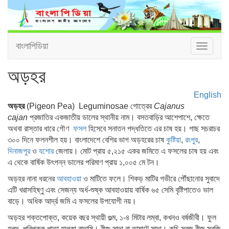
বাংলাপিডিয়া
Toggle
navigat
অড়হর
English
অড়হর
(Pigeon Pea) Leguminosae গোত্রের
Cajanus
cajan
প্রজাতির একজাতীয় ডালের স্থানীয় নাম। বসতবাড়ির আশেপাশে, ক্ষেতে
অথবা রাস্তার ধারে গৌণ
ফসল
হিসেবে সনাতন পদ্ধতিতে এর চাষ হয়। গাছ সচরাচর
৩০০ দিনে ফলনশীল হয়। বাংলাদেশে বেশির ভাগ অড়হরের চাষ
কুষ্টিয়া
,
রংপুর
,
দিনাজপুর
ও
যশোর
জেলায়। মোট প্রায় ৫,২১৫ একর জমিতে এ ফসলের চাষ হয় এবং
এ থেকে বার্ষিক উৎপন্ন ডালের পরিমাণ প্রায় ১,০০৫ মে টন।
অড়হর নানা ধরনের
আবহাওয়া
ও মাটিতে ফলে। শিকড় মাটির গভীরে পৌঁছানোর সুবাদে
এটি খরাসহিষ্ণু এবং সেজন্য অর্ধ-শুষ্ক আবহাওয়ায় বার্ষিক ৬৫ সেমি বৃষ্টিপাতেও ভাল
বাড়ে। অধিক আর্দ্র জমি এ ফসলের উপযোগী নয়।
অড়হর শক্তপোক্ত, কয়েক বছর স্থায়ী গুল্ম, ১-৪ মিটার লম্বা, কখনও বর্ষজীবী। ফুল
হলুদ, পরিপক্ক পাতা হালকা বাদামি। বীজ সাদা বা তামাটে সাদা। কচি সবুজ বীজ সবজি